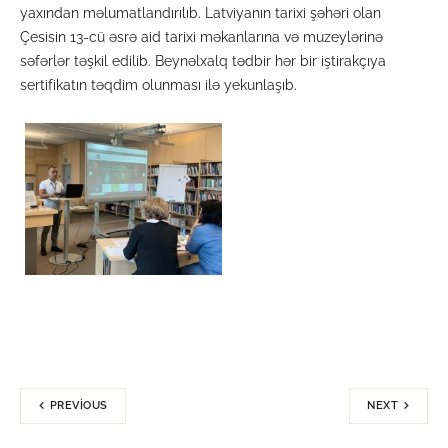
yaxından məlumatlandırılıb. Latviyanın tarixi şəhəri olan
Çesisin 13-cü əsrə aid tarixi məkanlarına və muzeylərinə
səfərlər təşkil edilib. Beynəlxalq tədbir hər bir iştirakçıya
sertifikatın təqdim olunması ilə yekunlaşıb.
PREVIOUS
NEXT