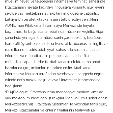
müəllim heyəti və tələbələrin informasiya təminatı sahəsində
kitabxananın həyata keçirdiyi innovasiya yönümlü işlər əyani
şəkildə yay məktəbinin iştirakçılarının diqqətinə çatdırılıb.
Latviya Universitet kitabxanasının tətbiq etdiyi yeniliklərin
ADMİU-nun Kitabxana-İnformasiya Mərkəzində həyata
keçirilməsi ilə bağlı suallar ətrafında müzakirə keçirilib. Riqa
şəhərində yerləşən bu müəssisənin çoxaspektli iş təcrübəsi
hərtərəfli öyrənilib və hər iki universitet kitabxanasının ingilis və
rus dillərində tədris ədəbiyyatı sahəsində rəqəmsal sənəd-
informasiya mübadiləsinin perspektivlərinə dair fikir
mübadiləsi aparılıb. Hər iki kitabxananın elektron məlumat
bazalarına çıxış imkanları müzakirə edilib. Kitabxana-
İnformasiya Mərkəzi tərəfindən Azərbaycan haqqında ingilis
dilində nəfis nüsxəli nəşr Latviya Universitet kitabxanasına
bağışlanıb.
“EU4Dialogue: Kitabxana icma mədəniyyət mərkəzi kimi” adlı
yay məktəbi müddətində iştirakçılar Riqa və Çesis şəhərlərinin
Mərkəzləşdirilmiş Kitabxana Sistemləri ilə yaxından tanış olub,
Mərkəzi Kitabxanalar və onların filiallarının fəaliyyəti ilə