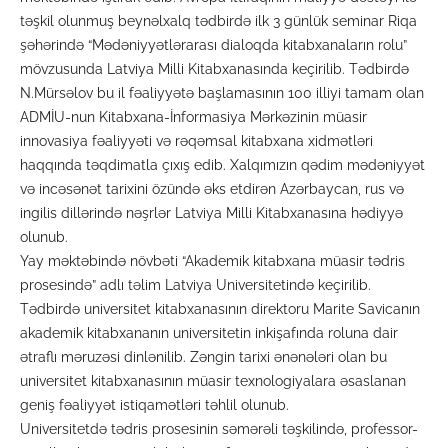
təşkil olunmuş beynəlxalq tədbirdə ilk 3 günlük seminar Riqa
şəhərində “Mədəniyyətlərarası dialoqda kitabxanaların rolu”
mövzusunda Latviya Milli Kitabxanasında keçirilib. Tədbirdə
N.Mürsəlov bu il fəaliyyətə başlamasının 100 illiyi tamam olan
ADMİU-nun Kitabxana-İnformasiya Mərkəzinin müasir
innovasiya fəaliyyəti və rəqəmsal kitabxana xidmətləri
haqqında təqdimatla çıxış edib. Xalqımızın qədim mədəniyyət
və incəsənət tarixini özündə əks etdirən Azərbaycan, rus və
ingilis dillərində nəşrlər Latviya Milli Kitabxanasına hədiyyə
olunub.
Yay məktəbində növbəti “Akademik kitabxana müasir tədris
prosesində” adlı təlim Latviya Universitetində keçirilib.
Tədbirdə universitet kitabxanasının direktoru Marite Savicanın
akademik kitabxananın universitetin inkişafında roluna dair
ətraflı məruzəsi dinlənilib. Zəngin tarixi ənənələri olan bu
universitet kitabxanasının müasir texnologiyalara əsaslanan
geniş fəaliyyət istiqamətləri təhlil olunub.
Universitetdə tədris prosesinin səmərəli təşkilində, professor-