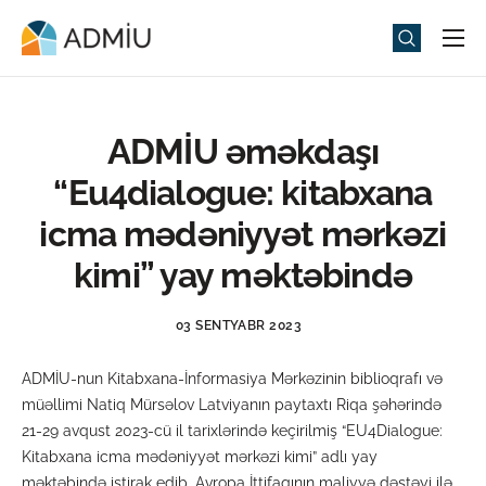
Universitet
Elm və Təhsil
ADMİU əməkdaşı
Media
“Eu4dialogue: kitabxana
Tədbirlər
icma mədəniyyət mərkəzi
Qəbul
kimi” yay məktəbində
Universitet həyatı
03 SENTYABR 2023
ADMIU Sİ
ADMİU-nun Kitabxana-İnformasiya Mərkəzinin biblioqrafı və
eMağaza
müəllimi Natiq Mürsəlov Latviyanın paytaxtı Riqa şəhərində
21-29 avqust 2023-cü il tarixlərində keçirilmiş “EU4Dialogue:
Kitabxana icma mədəniyyət mərkəzi kimi” adlı yay
məktəbində iştirak edib. Avropa İttifaqının maliyyə dəstəyi ilə