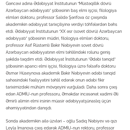
Gəncəvi adına Ədəbiyyat İnstitutunun “Müstəqillik dövrü
Azərbaycan ədəbiyyatı” şöbəsinin baş elmi işçisi, filologiya
elmləri doktoru, professor Salidə Şərifova öz çıxışında
akademikin ədəbiyyat tarixçiliyinə verdiyi töhfələrdən bəhs
etdi. Ədəbiyyat İnstitutunun “XX əsr (sovet dövrü) Azərbaycan
ədəbiyyatı” şöbəsinin müdiri, filologiya elmləri doktoru,
professor Asif Rüstəmli Bəkir Nəbiyevin sovet dövrü
Azərbaycan ədəbiyyatının elmi təhlilindəki rolunu geniş
şəkildə təqdim etdi. Ədəbiyyat İnstitutunun “Ədəbi tənqid”
şöbəsinin aparıcı elmi işçisi, filologiya üzrə fəlsəfə doktoru
Əsmər Hüseynova akademik Bəkir Nəbiyevin ədəbi tənqid
sahəsindəki fəaliyyətini təhlil edərək onun ədəbi fikir
tariximizdəki mühüm mövqeyini vurğuladı. Daha sonra çıxış
edən ADMİU-nun professoru, Əməkdar incəsənət xadimi Əli
Əmirli alimin elmi irsinin müasir ədəbiyyatşünaslıq üçün
əhəmiyyətindən danışdı.
Sonda akademikin ailə üzvləri – oğlu Sadıq Nəbiyev və qızı
Leyla İmanova çıxış edərək ADMİU-nun rektoru, professor