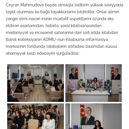
Ceyran Mahmudova başda olmaqla tədbirin yüksək səviyyədə
təşkil olunması ilə bağlı təşəkkürlərini bildirdilər. Onlar alimin
zəngin elmi-nəzəri irsinin müxtəlif aspektlərini özündə əks
etdirən əsərlərindən, habelə, şəxsi kitabxanasından
mədəniyyət və incəsənət sahələrinə dair 108 adda kitabdan
ibarət kolleksiyanın ADMİU-nun Kitabxana-informasiya
mərkəzinin fondunda tələbələrin istifadəsi baxımdan xüsusi
əhəmiyyət kəsb edəcəyini vurğuladılar.