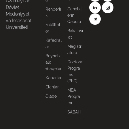
a
Azərbaycan
Dövlət
Əcnəbil
Rəhbərli
Mədəniyyət
ərin
k
və İncəsənət
Qəbulu
Fakültəl
Universiteti
Bakalavr
ər
iat
Kafedral
Magistr
ar
atura
Beynəlx
Doctoral
alq
Progra
Əlaqələr
ms
Xəbərlər
(PhD)
Elanlar
MBA
Əlaqə
Proqra
mı
SABAH