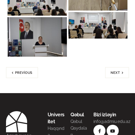
PREVIOUS
NEXT
Univers
Qəbul
Bizi izləyin
itet
Qəbul
info@admiu.edu.az
Qaydala
Haqqınd
rı