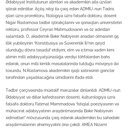
Ədəbiyyat İnstitutunun alimləri və akademikin ailə üzvləri
iştirak edirdilər. Açılış nitqi ilə çıxış edən ADMİU-nun Tədris
işləri üzrə prorektoru, filologiya üzrə fəlsəfə doktoru, dosent
Nigar Rüstəmova tədbir iştirakçılarını və qonaqları universitetin
rektoru, professor Ceyran Mahmudovanın və öz adından
salamladı. O, akademik Bəkir Nəbiyevin anadan olmasının 95
illik yubileyinin “Konstitusiya və Suverenlik İli”nin qeyd
olunduğu dövrə təsadüf etdiyini, elm və ictimai xadim kimi
alimin milli ədəbiyyatşünaslığa verdiyi töhfələrdən bəhs
edərək, onun milli kimlik məsələlərində tutduğu mövqeyə də
toxundu. N.Rüstəmova akademikin işıqlı xatirəsinin gənclər
tərəfindən yaşadılacağına ümidlərini ifadə etdi.
Tədbir çərçivəsində müxtəlif məruzələr dinlənildi. ADMİU-nun
Ədəbiyyat və dillər kafedrasının dosenti, kulturologiya üzrə
fəlsəfə doktoru Fatimat Məmmədova “İstiqlal poeziyasının və
mühacirət ədəbiyyatının araşdırılmasında Bəkir Nəbiyevin
xidmətləri” mövzusunda çıxış edərək akademikin bu sahədəki
araşdırmalarının əhəmiyyətini önə çəkdi. AMEA Nizami