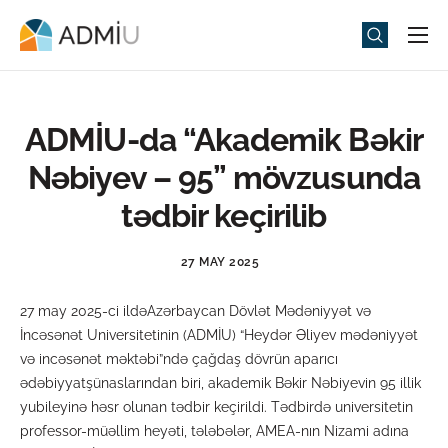
Universitet
Elm və Təhsil
ADMİU-da “Akademik Bəkir
Media
Nəbiyev – 95” mövzusunda
Tədbirlər
tədbir keçirilib
Qəbul
27 MAY 2025
Universitet həyatı
27 may 2025-ci ildəAzərbaycan Dövlət Mədəniyyət və
ADMIU Sİ
İncəsənət Universitetinin (ADMİU) “Heydər Əliyev mədəniyyət
və incəsənət məktəbi”ndə çağdaş dövrün aparıcı
eMağaza
ədəbiyyatşünaslarından biri, akademik Bəkir Nəbiyevin 95 illik
yubileyinə həsr olunan tədbir keçirildi. Tədbirdə universitetin
professor-müəllim heyəti, tələbələr, AMEA-nın Nizami adına