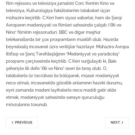
film rejissoru və televiziya jurnalisti Corc Kerinin Kino və
televiziya, Kulturologiya fakültələrinin tələbələri üçün
mühazirə keçirilib. C.Keri həm siyasi xəbərlər, həm də Şərqi
Avropanın mədəniyyəti və filmləri sahəsində çalışıb (“Əli və
Nino” filminin rejissorudur). BBC və digər məşhur
telekanallarda bir çox proqramların müəllifi olub. Hazırda
beynəlxalq incəsənət üzrə verilişlər hazırlayır. Mühazirə Avropa
İttifaqı və Şərq Tərəfdaşlığının “Mədəniyyət və yaradıcılıq”
proqramı çərçivəsində keçirilib. C.Keri vurğulayıb ki, Bakı
şəhəriylə ilk dəfə “Əli və Nino” əsəri ilə tanış olub. O,
tələbələrlə öz təcrübəsi ilə bölüşərək, müasir mədəniyyət
necə olmalı, incəsənətdə gözəllik anlamının hazırki durumu,
eyni zamanda mədəni layihələrlə necə maddi gəlir əldə
etmək, mədəniyyət sahəsində sənaye quruculuğu
mövzularına toxunub.
PREVIOUS
NEXT