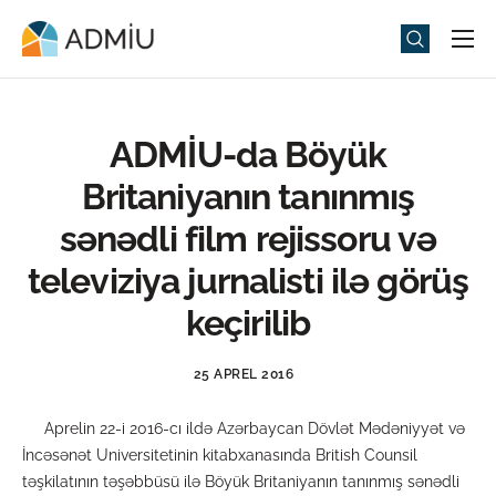
Universitet
Elm və Təhsil
ADMİU-da Böyük
Media
Britaniyanın tanınmış
Tədbirlər
sənədli film rejissoru və
Qəbul
televiziya jurnalisti ilə görüş
Universitet həyatı
keçirilib
ADMIU Sİ
25 APREL 2016
eMağaza
Aprelin 22-i 2016-cı ildə Azərbaycan Dövlət Mədəniyyət və
İncəsənət Universitetinin kitabxanasında British Counsil
təşkilatının təşəbbüsü ilə Böyük Britaniyanın tanınmış sənədli