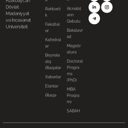
Azərbaycan
Dövlət
Əcnəbil
Rəhbərli
Mədəniyyət
ərin
k
və İncəsənət
Qəbulu
Fakültəl
Universiteti
Bakalavr
ər
iat
Kafedral
Magistr
ar
atura
Beynəlx
Doctoral
alq
Progra
Əlaqələr
ms
Xəbərlər
(PhD)
Elanlar
MBA
Əlaqə
Proqra
mı
SABAH