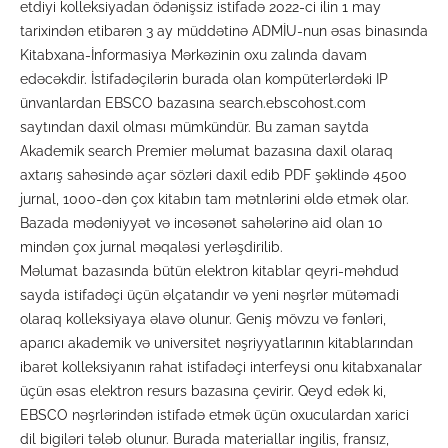
etdiyi kolleksiyadan ödənişsiz istifadə 2022-ci ilin 1 may
tarixindən etibarən 3 ay müddətinə ADMİU-nun əsas binasında
Kitabxana-İnformasiya Mərkəzinin oxu zalında davam
edəcəkdir. İstifadəçilərin burada olan kompüterlərdəki IP
ünvanlardan EBSCO bazasına search.ebscohost.com
saytından daxil olması mümkündür. Bu zaman saytda
Akademik search Premier məlumat bazasına daxil olaraq
axtarış sahəsində açar sözləri daxil edib PDF şəklində 4500
jurnal, 1000-dən çox kitabın tam mətnlərini əldə etmək olar.
Bazada mədəniyyət və incəsənət sahələrinə aid olan 10
mindən çox jurnal məqaləsi yerləşdirilib.
Məlumat bazasında bütün elektron kitablar qeyri-məhdud
sayda istifadəçi üçün əlçatandır və yeni nəşrlər mütəmadi
olaraq kolleksiyaya əlavə olunur. Geniş mövzu və fənləri,
aparıcı akademik və universitet nəşriyyatlarının kitablarından
ibarət kolleksiyanın rahat istifadəçi interfeysi onu kitabxanalar
üçün əsas elektron resurs bazasına çevirir. Qeyd edək ki,
EBSCO nəşrlərindən istifadə etmək üçün oxuculardan xarici
dil bigiləri tələb olunur. Burada materiallar ingilis, fransız,