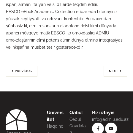
ispan, alman, italyan və s. dillərdə təqdim edilir.
EBSCO eBook Academic Collection etibar edə biləcəyiniz
yüksək keyfiyyətli və relevant kontentdir. Bu baxımdan
şübhəsiz ki, elmi resursların əlaqələndiricisi kimi dünyada
aparıcı mövqeyə malik EBSCO ilə əməkdaşlıq ADMİU
əməkdaşlarının elmi potensialının dünya elminə inteqrasiyası
və inkişafına müsbət təsir göstərəcəkdir.
PREVIOUS
NEXT
Univers
Qəbul
Bizi izləyin
itet
Qəbul
info@admiu.edu.az
Qaydala
Haqqınd
rı
a