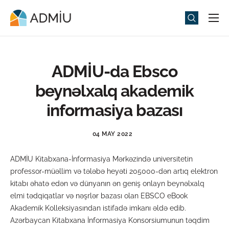
Universitet
Elm və Təhsil
ADMİU-da Ebsco
Media
beynəlxalq akademik
Tədbirlər
informasiya bazası
Qəbul
04 MAY 2022
Universitet həyatı
ADMİU Kitabxana-İnformasiya Mərkəzində universitetin
ADMIU Sİ
professor-müəllim və tələbə heyəti 205000-dən artıq elektron
kitabı əhatə edən və dünyanın ən geniş onlayn beynəlxalq
eMağaza
elmi tədqiqatlar və nəşrlər bazası olan EBSCO eBook
Akademik Kolleksiyasından istifadə imkanı əldə edib.
Azərbaycan Kitabxana İnformasiya Konsorsiumunun təqdim