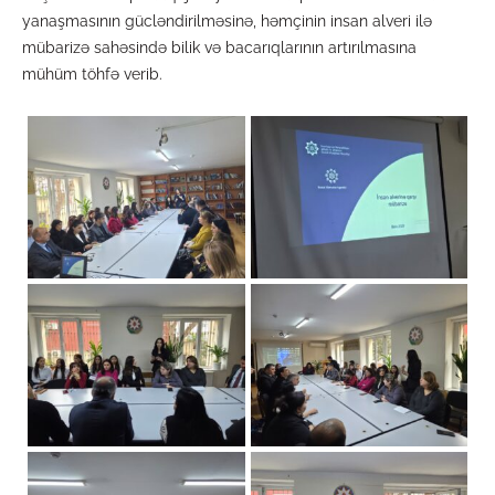
yanaşmasının gücləndirilməsinə, həmçinin insan alveri ilə
mübarizə sahəsində bilik və bacarıqlarının artırılmasına
mühüm töhfə verib.