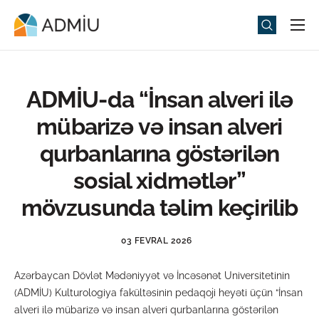
Universitet
Elm və Təhsil
ADMİU-da “İnsan alveri ilə
Media
mübarizə və insan alveri
Tədbirlər
qurbanlarına göstərilən
Qəbul
sosial xidmətlər”
Universitet həyatı
mövzusunda təlim keçirilib
ADMIU Sİ
03 FEVRAL 2026
eMağaza
Azərbaycan Dövlət Mədəniyyət və İncəsənət Universitetinin
(ADMİU) Kulturologiya fakültəsinin pedaqoji heyəti üçün “İnsan
alveri ilə mübarizə və insan alveri qurbanlarına göstərilən