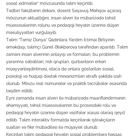
sosial xidmətlər” mövzusunda təlim keçirilib.
Tədbiri fakültənin dekanı, dosent Səyavuş Məhişov açaraq
mövzunun aktuallığını, insan alveri ilə mübarizədə təhsil
müəssisələrinin rolunu və pedaqoji heyətin üzərinə düşən
məsuliyyətləri vurğulayıb.
Təlim “Təmiz Dünya” Qadınlara Yardım İctimai Birliyinin
əməkdaşı, təlimçi Günel Ələkbərova tərəfindən aparılıb. Təlim
zamanı insan alverinin anlayışı və formaları, bu problemin
yaranma səbəbləri, risk qrupları, qurbanların erkən
müəyyənləşdirilməsi, eləcə də onlara göstərilən sosial,
psixoloji və hüquqi dəstək mexanizmləri ətraflı şəkildə izah
olunub. Mövzu real nümunələr və praktik təcrübələr əsasında
təqdim edilib.
Eyni zamanda insan alveri ilə mübarizədə maarifləndirmənin
əhəmiyyəti, təhsil müəssisələrinin bu prosesdəki rolu və
pedaqoji heyətin üzərinə düşən vəzifələr xüsusi olaraq qeyd
edilib. Təlim interaktiv formatda keçirilərək iştirakçıların
sualları və fikir mübadiləsi ilə müşayiət olunub.
Keçirilən təlim pedaqoji heyətin sosial problemlərə həssas