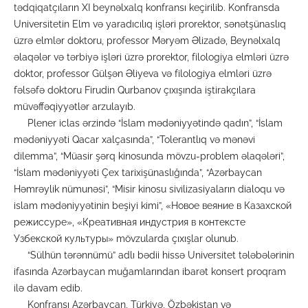
tədqiqatçıların XI beynəlxalq konfransı keçirilib. Konfransda
Universitetin Elm və yaradıcılıq işləri prorektor, sənətşünaslıq
üzrə elmlər doktoru, professor Məryəm Əlizadə, Beynəlxalq
əlaqələr və tərbiyə işləri üzrə prorektor, filologiya elmləri üzrə
doktor, professor Gülşən Əliyeva və filologiya elmləri üzrə
fəlsəfə doktoru Firudin Qurbanov çıxışında iştirakçılara
müvəffəqiyyətlər arzulayıb.
Plener iclas ərzində “İslam mədəniyyətində qadın”, “İslam
mədəniyyəti Qacar xalçasında”, “Tolerantlıq və mənəvi
dilemma”, “Müasir şərq kinosunda mövzu-problem əlaqələri”,
“İslam mədəniyyəti Çex tarixişünaslığında”, “Azərbaycan
Həmrəylik nümunəsi”, “Misir kinosu sivilizasiyaların dialoqu və
islam mədəniyyətinin beşiyi kimi”, «Новое веяние в Казахской
режиссуре», «Креативная индустрия в контексте
Узбекской культуры» mövzularda çıxışlar olunub.
“Sülhün tərənnümü” adlı bədii hissə Universitet tələbələrinin
ifasında Azərbaycan muğamlarından ibarət konsert proqram
ilə davam edib.
Konfransı Azərbaycan, Türkiyə, Özbəkistan və