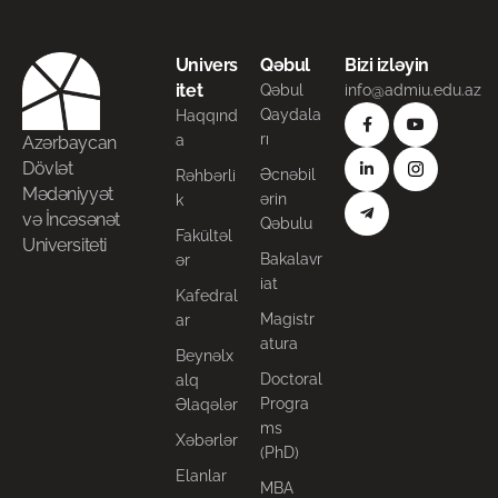
Univers
Qəbul
Bizi izləyin
itet
Qəbul
info@admiu.edu.az
Qaydala
Haqqınd
rı
a
Azərbaycan
Dövlət
Əcnəbil
Rəhbərli
Mədəniyyət
ərin
k
və İncəsənət
Qəbulu
Fakültəl
Universiteti
Bakalavr
ər
iat
Kafedral
Magistr
ar
atura
Beynəlx
Doctoral
alq
Progra
Əlaqələr
ms
Xəbərlər
(PhD)
Elanlar
MBA