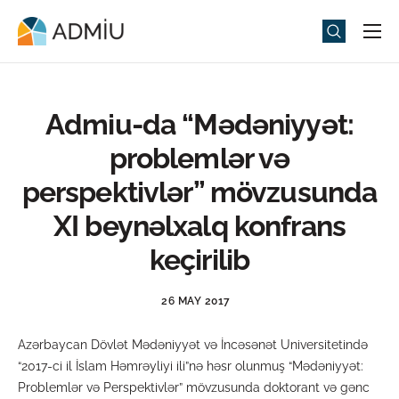
Universitet
Elm və Təhsil
Admiu-da “Mədəniyyət:
Media
problemlər və
Tədbirlər
perspektivlər” mövzusunda
Qəbul
XI beynəlxalq konfrans
Universitet həyatı
keçirilib
ADMIU Sİ
26 MAY 2017
eMağaza
Azərbaycan Dövlət Mədəniyyət və İncəsənət Universitetində
“2017-ci il İslam Həmrəyliyi ili”nə həsr olunmuş “Mədəniyyət:
Problemlər və Perspektivlər” mövzusunda doktorant və gənc