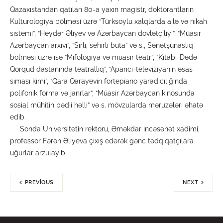
Qazaxıstandan qatılan 80-a yaxın magistr, doktorantların
Kulturologiya bölməsi üzrə “Türksoylu xalqlarda ailə və nikah
sistemi”, “Heydər Əliyev və Azərbaycan dövlətçiliyi”, “Müasir
Azərbaycan arxivi”, “Sirli, sehirli buta” və s., Sənətşünaslıq
bölməsi üzrə isə “Mifologiya və müasir teatr”, “Kitabi-Dədə
Qorqud dastanında teatrallıq”, “Aparıcı-televiziyanın əsas
siması kimi”, “Qara Qarayevin fortepiano yaradıcılığında
polifonik forma və janrlar”, “Müasir Azərbaycan kinosunda
sosial mühitin bədii həlli” və s. mövzularda məruzələri əhatə
edib.
Sonda Universitetin rektoru, Əməkdar incəsənət xadimi,
professor Fərəh Əliyeva çıxış edərək gənc tədqiqatçılara
uğurlar arzulayıb.
PREVIOUS
NEXT