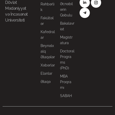
Dövlət
Əcnəbil
Rəhbərli
Mədəniyyət
ərin
k
və İncəsənət
Qəbulu
Fakültəl
Universiteti
Bakalavr
ər
iat
Kafedral
Magistr
ar
atura
Beynəlx
Doctoral
alq
Progra
Əlaqələr
ms
Xəbərlər
(PhD)
Elanlar
MBA
Əlaqə
Proqra
mı
SABAH