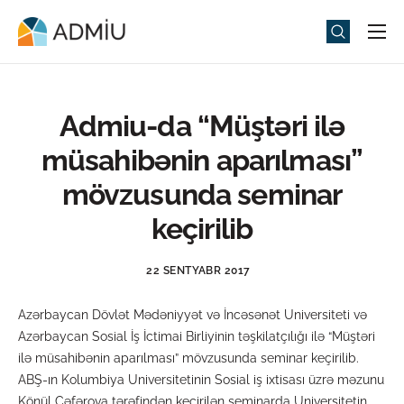
Universitet
Elm və Təhsil
Admiu-da “Müştəri ilə
Media
müsahibənin aparılması”
Tədbirlər
mövzusunda seminar
Qəbul
keçirilib
Universitet həyatı
22 SENTYABR 2017
ADMIU Sİ
Azərbaycan Dövlət Mədəniyyət və İncəsənət Universiteti və
eMağaza
Azərbaycan Sosial İş İctimai Birliyinin təşkilatçılığı ilə “Müştəri
ilə müsahibənin aparılması” mövzusunda seminar keçirilib.
ABŞ-ın Kolumbiya Universitetinin Sosial iş ixtisası üzrə məzunu
Könül Cəfərova tərəfindən keçirilən seminarda Universitetin