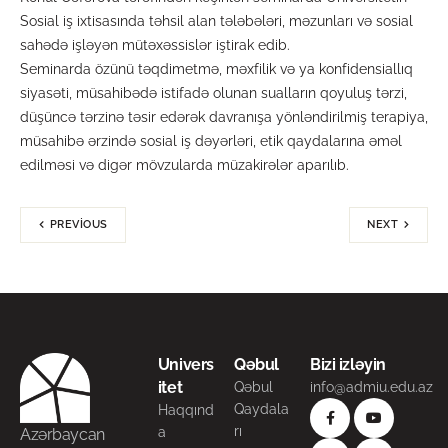
Sosial iş ixtisasında təhsil alan tələbələri, məzunları və sosial
sahədə işləyən mütəxəssislər iştirak edib.
Seminarda özünü təqdimetmə, məxfilik və ya konfidensiallıq
siyasəti, müsahibədə istifadə olunan sualların qoyuluş tərzi,
düşüncə tərzinə təsir edərək davranışa yönləndirilmiş terapiya,
müsahibə ərzində sosial iş dəyərləri, etik qaydalarına əməl
edilməsi və digər mövzularda müzakirələr aparılıb.
PREVIOUS
NEXT
Univers
Qəbul
Bizi izləyin
itet
Qəbul
info@admiu.edu.az
Qaydala
Haqqınd
rı
a
Azərbaycan