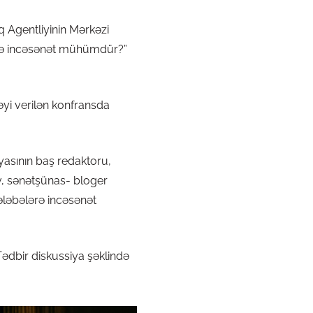
q Agentliyinin Mərkəzi
 Niyə incəsənət mühümdür?”
yi verilən konfransda
yasının baş redaktoru,
, sənətşünas- bloger
ələbələrə incəsənət
Tədbir diskussiya şəklində