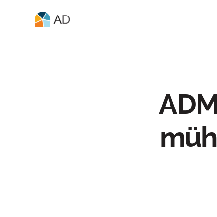
ADMI
müh