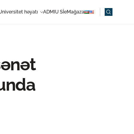
Universitet həyatı
ADMIU Sİ
eMağaza
sənət
unda