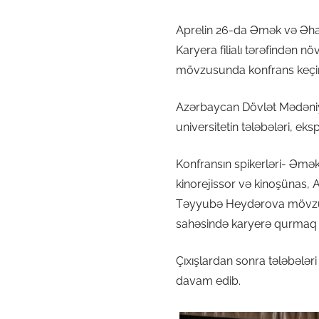
Aprelin 26-da Əmək və Əhali
Karyera filialı tərəfindən n
mövzusunda konfrans keçiri
Azərbaycan Dövlət Mədəniyy
universitetin tələbələri, eks
Konfransın spikerləri- Əmək
kinorejissor və kinoşünas,
Təyyubə Heydərova mövzu ilə
sahəsində karyerə qurmaq ba
Çıxışlardan sonra tələbələr
davam edib.