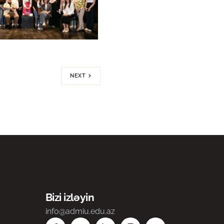
NEXT
Bizi izləyin
info@admiu.edu.az