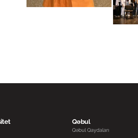
itet
Qəbul
a
Qəbul Qaydaları