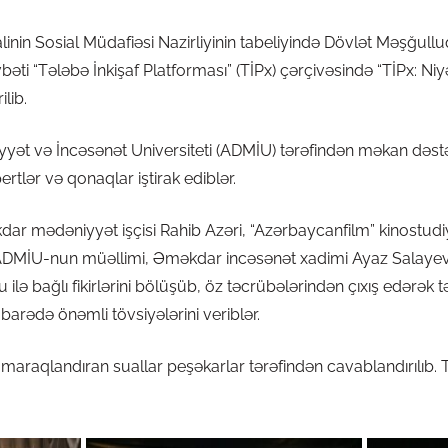
nin Sosial Müdafiəsi Nazirliyinin tabeliyində Dövlət Məşğullu
övbəti “Tələbə İnkişaf Platforması” (TİPx) çərçivəsində “TİPx:
lib.
ət və İncəsənət Universiteti (ADMİU) tərəfindən məkan dəstə
pertlər və qonaqlar iştirak ediblər.
dar mədəniyyət işçisi Rahib Azəri, “Azərbaycanfilm” kinostudi
 ADMİU-nun müəllimi, Əməkdar incəsənət xadimi Ayaz Salayev
 bağlı fikirlərini bölüşüb, öz təcrübələrindən çıxış edərək t
rədə önəmli tövsiyələrini veriblər.
i maraqlandıran suallar peşəkarlar tərəfindən cavablandırılıb. 