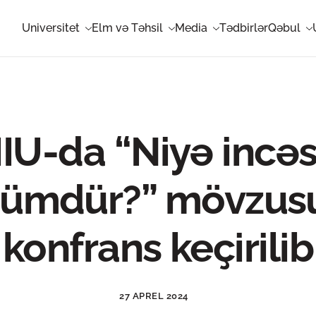
Universitet
Elm və Təhsil
Media
Tədbirlər
Qəbul
U-da “Niyə incə
ümdür?” mövzus
konfrans keçirilib
27 APREL 2024