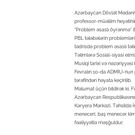
Azərbaycan Dövlət Mədəniyy
professor-müəllim heyətinin 
“Problem əsaslı öyrənmə” 
PBL tələbələrin problemlərin
tədrisdə problem əsaslı təl
Təlimlərə Sosial-siyasi elml
Musiqi tarixi və nəzəriyyəsi 
Fevralın 10-da ADMİU-nun 
tərəfindən həyata keçirilib.
Məlumat üçün bildirək ki, 
Azərbaycan Respublikasının 
Karyera Mərkəzi, Təhsildə İ
meneceri, baş menecer kimi v
fəaliyyətlə məşğuldur.