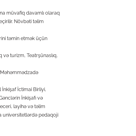
nına müvafiq davamlı olaraq
irilir. Növbəti təlim
ərini təmin etmək üçün
q və turizm, Teatrşünaslıq,
xri Məhəmmədzadə
işaf İctimai Birliyi,
ənclərin İnkişafı və
ceri, layihə və təlim
ra universitetlərdə pedaqoji