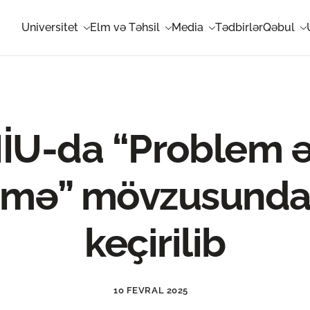
Universitet
Elm və Təhsil
Media
Tədbirlər
Qəbul
U-da “Problem ə
nmə” mövzusunda 
keçirilib
10 FEVRAL 2025