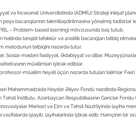
ət və İncəsənət Universitetində (ADMİU) Strateji inkişaf pla
peşə bacarıqlarının təkmilləşdirilməsinə yönəlmiş tədbirlər keç
(PBL – Problem-based learning) mövzusunda baş tutub.
 həllində tənqidi təfəkkür və analitik bacarıqları tətbiq etməl
im metodunun tətbiqini nəzərdə tutur.
ər, Sosial-mədəni fəaliyyət, Ədəbiyyat və dillər, Muzeyşünaslı
kafedrasının müəllimləri iştirak ediblər.
professor-müəllim heyəti üçün nəzərdə tutulan təlimlər Fə
Fəxri Məhəmmədzadə Heydər Əliyev Fondu nəzdində Regional İnk
Təhsil İnstitutu, Azərbaycan Respublikasının Gənclər Fondu G
nnovasiyalar Mərkəzi və Elm və Təhsil Nazirliyində layihə mene
əzifələrdə işləyib, layihələrində iştirak edib. Həmçinin bir sı