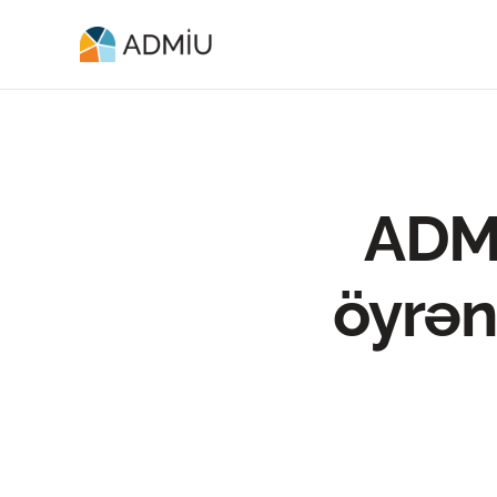
ADMİ
öyrə