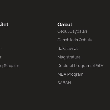
itet
Qəbul
a
Qəbul Qaydaları
Əcnəbilərin Qəbulu
r
Bakalavriat
r
Magistratura
q Əlaqələr
Doctoral Programs (PhD)
MBA Proqramı
SABAH