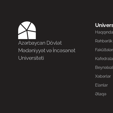
Univers
Haqqınd
Rəhbərlik
Azərbaycan Dövlət
Mədəniyyət və İncəsənət
Fakültələ
Universiteti
Kafedrala
Beynəlxal
Xəbərlər
Elanlar
Əlaqə