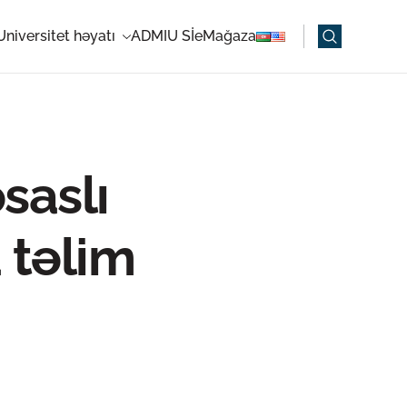
Universitet həyatı
ADMIU Sİ
eMağaza
saslı
təlim