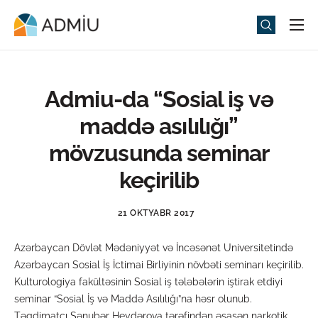
Universitet
Elm və Təhsil
Admiu-da “Sosial iş və
Media
maddə asılılığı”
Tədbirlər
mövzusunda seminar
Qəbul
keçirilib
Universitet həyatı
21 OKTYABR 2017
ADMIU Sİ
Azərbaycan Dövlət Mədəniyyət və İncəsənət Universitetində
eMağaza
Azərbaycan Sosial İş İctimai Birliyinin növbəti seminarı keçirilib.
Kulturologiya fakültəsinin Sosial iş tələbələrin iştirak etdiyi
seminar “Sosial İş və Maddə Asılılığı”na həsr olunub.
Təqdimatçı Sənubər Heydərova tərəfindən əsasən narkotik