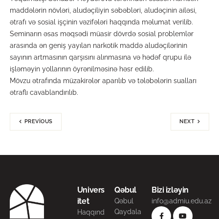
maddələrin növləri, aludəçiliyin səbəbləri, aludəçinin ailəsi,
ətrafı və sosial işçinin vəzifələri haqqında məlumat verilib.
Seminarın əsas məqsədi müasir dövrdə sosial problemlər
arasında ən geniş yayılan narkotik maddə aludəçilərinin
sayının artmasının qarşısını alınmasına və hədəf qrupu ilə
işləməyin yollarının öyrənilməsinə həsr edilib.
Mövzu ətrafında müzakirələr aparılıb və tələbələrin sualları
ətraflı cavablandırılıb.
PREVIOUS
NEXT
Univers
Qəbul
Bizi izləyin
itet
Qəbul
info@admiu.edu.az
Qaydala
Haqqınd