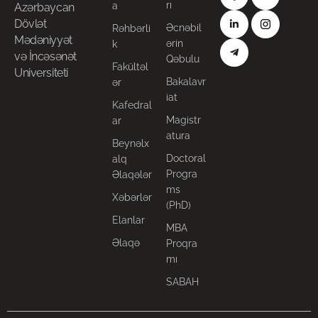
rı
a
Azərbaycan
Dövlət
Əcnəbil
Rəhbərli
Mədəniyyət
ərin
k
və İncəsənət
Qəbulu
Fakültəl
Universiteti
Bakalavr
ər
iat
Kafedral
Magistr
ar
atura
Beynəlx
Doctoral
alq
Progra
Əlaqələr
ms
Xəbərlər
(PhD)
Elanlar
MBA
Əlaqə
Proqra
mı
SABAH