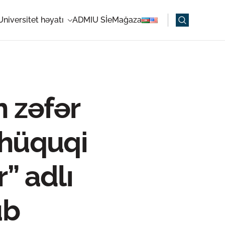
Universitet həyatı
ADMIU Sİ
eMağaza
 zəfər
, hüquqi
r” adlı
ub