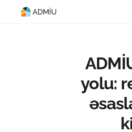
ADMİU
yolu: r
əsasla
k