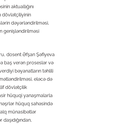
nin aktuallığını
dövlətçiliyinin
lərin dəyərləndirilməsi,
n genişləndirilməsi
oru, dosent Əfşan Şəfiyeva
də baş verən proseslər və
diyi bəyanatların təhlili
ymətləndirilməsi, eləcə də
if dövlətçilik
üasir hüquqi yanaşmalarla
i nəşrlər hüquq sahəsində
xalq münasibətlər
r daşıdığından,