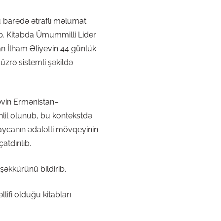
u barədə ətraflı məlumat
lıb. Kitabda Ümummilli Lider
dan İlham Əliyevin 44 günlük
üzrə sistemli şəkildə
evin Ermənistan–
əhlil olunub, bu kontekstdə
ycanın ədalətli mövqeyinin
atdırılıb.
şəkkürünü bildirib.
llifi olduğu kitabları