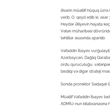
Əsərin müəllifi hüquq üzrə
verib. O, qeyd edib ki, əsər
Heydər Əliyevin həyata keçi
Vətən müharibəsi dövründə x
təhlillər əsasında aparılıb.
Vəfaddin İbayev vurğulayıb
Azərbaycan, Dağlıq Qarabağ m
ordu quruculuğu, vətənpərv
təsdiqi və digər strateji məsə
Sonda prorektor Sədaqət Əli
Müəllif Vəfaddin İbayev tədbi
ADMİU-nun kitabxanasına h