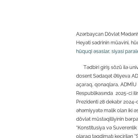
Azərbaycan Dövlət Mədəniyy
Heyəti sədrinin müavini, h
hüquqi əsaslar, siyasi paralel
Tədbiri giriş sözü ilə unive
dosent Sədaqət Əliyeva A
açaraq, qonaqlara, ADMİU ko
Respublikasında 2025-ci il
Prezidenti 28 dekabr 2024-
əhəmiyyətə malik olan iki ə
dövlət müstəqilliyinin bərpa
“Konstitusiya və Suverenlik 
olaraq təqdimatı keçirilən “S