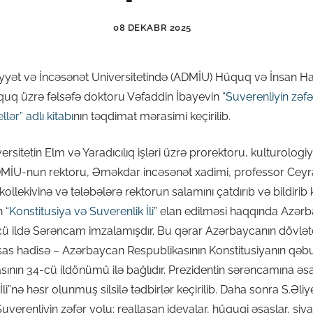
08 DEKABR 2025
ət və İncəsənət Universitetində (ADMİU) Hüquq və İnsan Haql
üquq üzrə fəlsəfə doktoru Vəfaddin İbayevin
“Suverenliyin zəfə
lər” adlı kitabı
nın təqdimat mərasimi keçirilib.
rsitetin Elm və Yaradıcılıq işləri üzrə prorektoru, kulturologi
DMİU-nun rektoru, Əməkdar incəsənət xadimi, professor Ce
llekivinə və tələbələrə rektorun salamını çatdırıb və bildirib
in
“Konstitusiya və Suverenlik İli
” elan edilməsi haqqında Azər
cü ildə Sərəncam imzalamışdır. Bu qərar Azərbaycanın dövlət
sas hadisə – Azərbaycan Respublikasının Konstitusiyanın qəbul 
sının 34-cü ildönümü ilə bağlıdır. Prezidentin sərəncamına əsa
İli”nə həsr olunmuş silsilə tədbirlər keçirilib. Daha sonra S.Əl
uverenliyin zəfər yolu: reallaşan ideyalar, hüquqi əsaslar, siyas