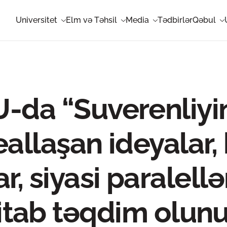
Universitet
Elm və Təhsil
Media
Tədbirlər
Qəbul
-da “Suverenliyin
eallaşan ideyalar
r, siyasi paralellə
itab təqdim olun