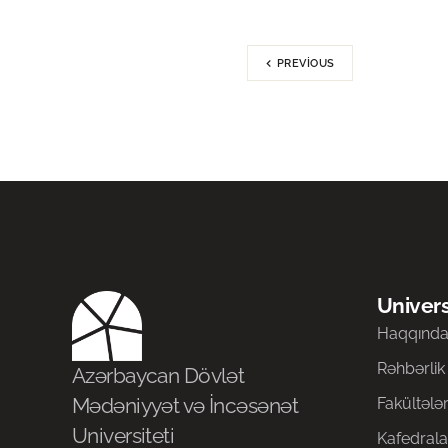
PREVIOUS
Univers
Haqqınd
Rəhbərlik
Azərbaycan Dövlət
Mədəniyyət və İncəsənət
Fakültələ
Universiteti
Kafedrala