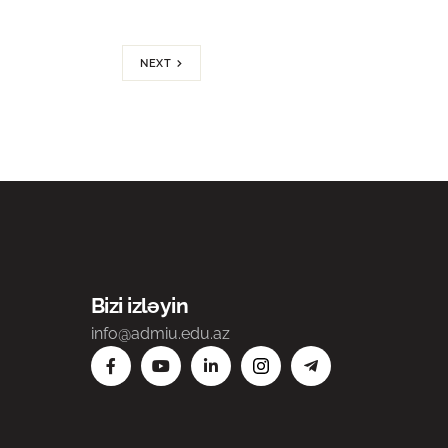
NEXT
Bizi izləyin
info@admiu.edu.az