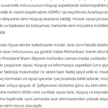
 suverenlik mövzusunun hüquqi aspektlərdə sistemləşdirilməsi
edib ki, nəşrin təqdimatının ADMİU-da keçirilməsi Azərbaycan 
deyasının elmi-hüquqi əsaslarla təbliği, müasir siyasi proses
ti və tələbələri ilə bölüşməsi, həmçinin elmi müzakirə mühitini
dir.
l-Siyasi elmlər kafedrasının müdiri, tarix üzrə fəlsəfə dokt
itabın əsas mövzusunu 44 günlük Vətən Müharibəsi, həmin dövr
Prezidenti İlham Əliyevin müharibə zamanı media vasitəsilə ver
tin çıxışlarının siyasi, hüquqi və informasiya aspektləri üzrə qi
r faktoloji məlumatlar öz əksini tapır. Natiq qeyd edib ki, müəll
üquq normaları və siyasi qərarlar çərçivəsində təhlil edərək, m
lər ortaya qoyub. Ə. Şəfiyevanın sözlərinə görə, bu kimi elm
sinə mühüm töhfə verir və kitab siyasi tarix, hüquq və beynəl
şma təşkil edir, eyni zamanda əsər elmi baxımdan yüksək dəyə
an elmi resurs olacaqdır.