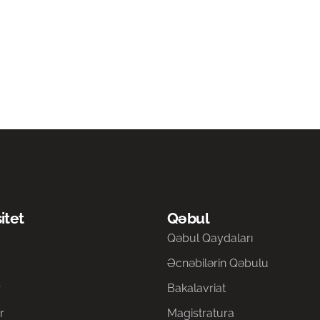
itet
Qəbul
a
Qəbul Qaydaları
Əcnəbilərin Qəbulu
r
Bakalavriat
r
Magistratura