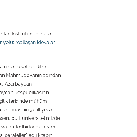
arı İnstitutunun İdarə
r yolu: reallaşan ideyalar,
ya üzrə fəlsəfə doktoru,
yran Mahmudovanın adından
 ki, Azərbaycan
baycan Respublikasının
çilik tarixində mühüm
edilməsinin 30 illiyi və
sən, bu il universitetimizdə
iyeva bu tədbirlərin davamı
i paralellər” adlı kitabın