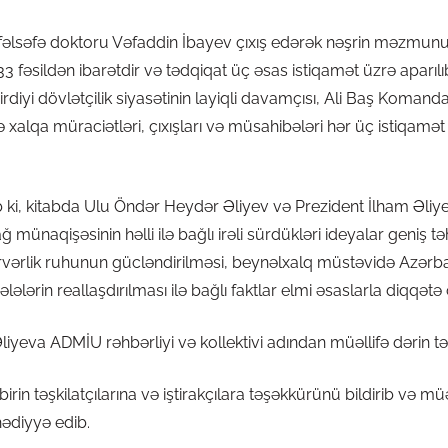
 fəlsəfə doktoru Vəfaddin İbayev çıxış edərək nəşrin məzmun
 33 fəsildən ibarətdir və tədqiqat üç əsas istiqamət üzrə aparı
rdiyi dövlətçilik siyasətinin layiqli davamçısı, Ali Baş Koman
alqa müraciətləri, çıxışları və müsahibələri hər üç istiqamət 
 ki, kitabda Ulu Öndər Heydər Əliyev və Prezident İlham Əliy
ünaqişəsinin həlli ilə bağlı irəli sürdükləri ideyalar geniş t
ərlik ruhunun gücləndirilməsi, beynəlxalq müstəvidə Azərba
lələrin reallaşdırılması ilə bağlı faktlar elmi əsaslarla diqqətə ç
yeva ADMİU rəhbərliyi və kollektivi adından müəllifə dərin tə
rin təşkilatçılarına və iştirakçılara təşəkkürünü bildirib və müə
ədiyyə edib.