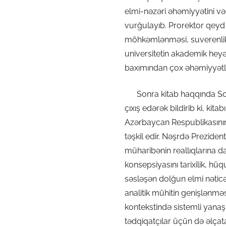
elmi-nəzəri əhəmiyyətini və
vurğulayıb. Prorektor qeyd 
möhkəmlənməsi, suverenlik i
universitetin akademik heyə
baxımından çox əhəmiyyətli
Sonra kitab haqqında Sosia
çıxış edərək bildirib ki, k
Azərbaycan Respublikasının 
təşkil edir. Nəşrdə Preziden
müharibənin reallıqlarına dai
konsepsiyasını tarixilik, h
səsləşən dolğun elmi nəticə
analitik mühitin genişlənmə
kontekstində sistemli yana
tədqiqatçılar üçün də əlçat