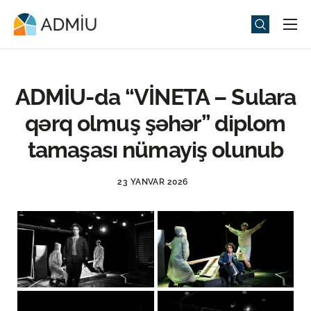
Universitet
Elm və Təhsil
ADMİU-da “VİNETA – Sulara
Media
qərq olmuş şəhər” diplom
Tədbirlər
tamaşası nümayiş olunub
Qəbul
23 YANVAR 2026
Universitet həyatı
ADMIU Sİ
eMağaza