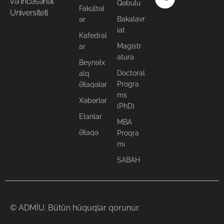
və İncəsənət
Qəbulu
Fakültəl
Universiteti
Bakalavr
ər
iat
Kafedral
Magistr
ar
atura
Beynəlx
Doctoral
alq
Progra
Əlaqələr
ms
Xəbərlər
(PhD)
Elanlar
MBA
Əlaqə
Proqra
mı
SABAH
© ADMİU. Bütün hüquqlar qorunur.