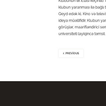
Klubunun ilk iclası keçirili
klubun yaranması ilə bağlı t
Qeyd edək ki, Kino və televi
ideya müəllifidir. Klubun ya
görüşlər, maarifləndirici se
universiteti layiqincə təmsil
PREVIOUS