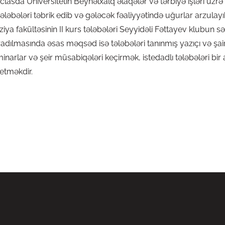
b. İclasda Universitetin Beynəlxalq əlaqələr və tərbiyə işləri üz
ələbələri təbrik edib və gələcək fəaliyyətində uğurlar arzulayı
ziya fakültəsinin II kurs tələbələri Seyyidəli Fəttayev klubun s
radılmasında əsas məqsəd isə tələbələri tanınmış yazıçı və şairl
minarlar və şeir müsabiqələri keçirmək, istedadlı tələbələri bi
 etməkdir.