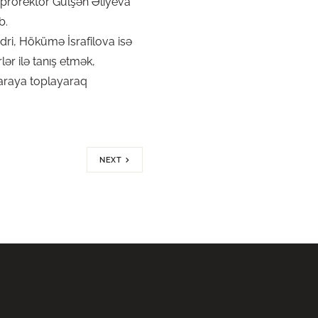
rə prorektor Gülşən Əliyeva
b.
ədri, Hökümə İsrafilova isə
ər ilə tanış etmək,
r araya toplayaraq
NEXT