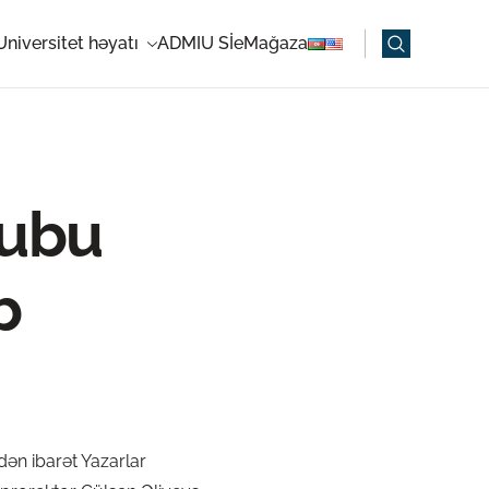
Universitet həyatı
ADMIU Sİ
eMağaza
lubu
b
ən ibarət Yazarlar