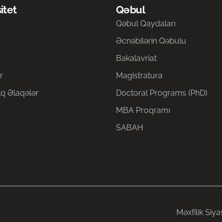
itet
Qəbul
a
Qəbul Qaydaları
Əcnəbilərin Qəbulu
r
Bakalavriat
r
Magistratura
q Əlaqələr
Doctoral Programs (PhD)
MBA Proqramı
SABAH
Məxfilik Siya