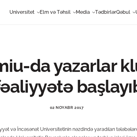
Universitet
Elm və Təhsil
Media
Tədbirlər
Qəbul
iu-da yazarlar k
fəaliyyətə başlayı
02 NOYABR 2017
ət və İncəsənət Universitetinin nəzdində yaradılan tələbələrd