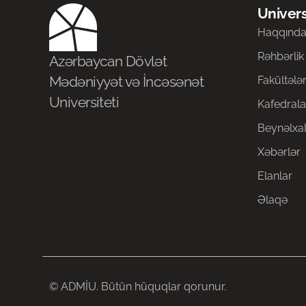
Univers
Haqqınd
Rəhbərlik
Azərbaycan Dövlət
Mədəniyyət və İncəsənət
Fakültələ
Universiteti
Kafedrala
Beynəlxal
Xəbərlər
Elanlar
Əlaqə
© ADMİU. Bütün hüquqlar qorunur.