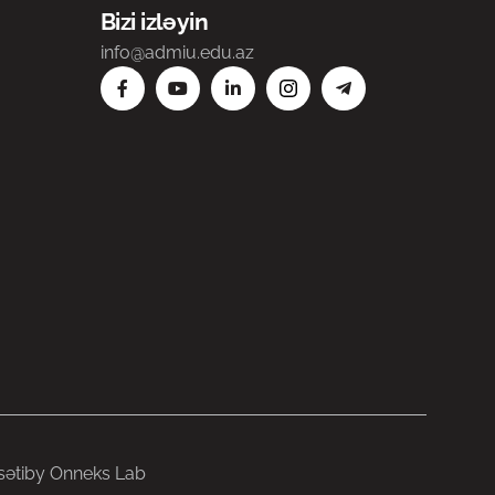
Bizi izləyin
info@admiu.edu.az
səti
by Onneks Lab