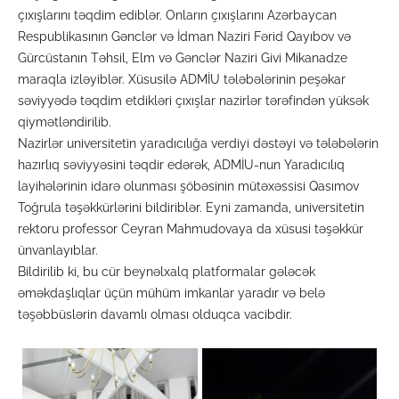
çıxışlarını təqdim ediblər. Onların çıxışlarını Azərbaycan
Respublikasının Gənclər və İdman Naziri Fərid Qayıbov və
Gürcüstanın Təhsil, Elm və Gənclər Naziri Givi Mikanadze
maraqla izləyiblər. Xüsusilə ADMİU tələbələrinin peşəkar
səviyyədə təqdim etdikləri çıxışlar nazirlər tərəfindən yüksək
qiymətləndirilib.
Nazirlər universitetin yaradıcılığa verdiyi dəstəyi və tələbələrin
hazırlıq səviyyəsini təqdir edərək, ADMİU-nun Yaradıcılıq
layihələrinin idarə olunması şöbəsinin mütəxəssisi Qasımov
Toğrula təşəkkürlərini bildiriblər. Eyni zamanda, universitetin
rektoru professor Ceyran Mahmudovaya da xüsusi təşəkkür
ünvanlayıblar.
Bildirilib ki, bu cür beynəlxalq platformalar gələcək
əməkdaşlıqlar üçün mühüm imkanlar yaradır və belə
təşəbbüslərin davamlı olması olduqca vacibdir.