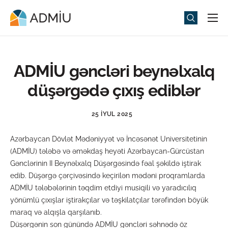
Universitet
Elm və Təhsil
ADMİU gəncləri beynəlxalq
Media
düşərgədə çıxış ediblər
Tədbirlər
25 İYUL 2025
Qəbul
Azərbaycan Dövlət Mədəniyyət və İncəsənət Universitetinin
Universitet həyatı
(ADMİU) tələbə və əməkdaş heyəti Azərbaycan-Gürcüstan
ADMIU Sİ
Gənclərinin II Beynəlxalq Düşərgəsində fəal şəkildə iştirak
edib. Düşərgə çərçivəsində keçirilən mədəni proqramlarda
eMağaza
ADMİU tələbələrinin təqdim etdiyi musiqili və yaradıcılıq
yönümlü çıxışlar iştirakçılar və təşkilatçılar tərəfindən böyük
maraq və alqışla qarşılanıb.
Düşərgənin son günündə ADMİU gəncləri səhnədə öz