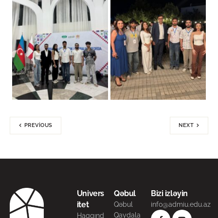
PREVIOUS
NEXT
Univers
Qəbul
Bizi izləyin
itet
Qəbul
info@admiu.edu.az
Qaydala
Haqqınd