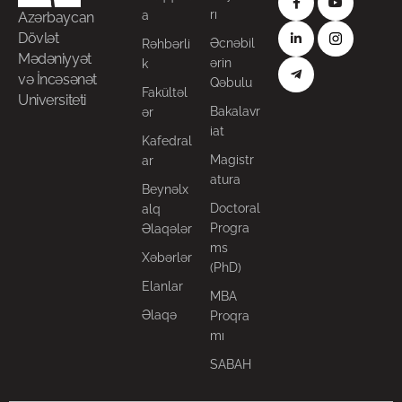
rı
a
Azərbaycan
Dövlət
Əcnəbil
Rəhbərli
Mədəniyyət
ərin
k
və İncəsənət
Qəbulu
Fakültəl
Universiteti
Bakalavr
ər
iat
Kafedral
Magistr
ar
atura
Beynəlx
Doctoral
alq
Progra
Əlaqələr
ms
Xəbərlər
(PhD)
Elanlar
MBA
Əlaqə
Proqra
mı
SABAH