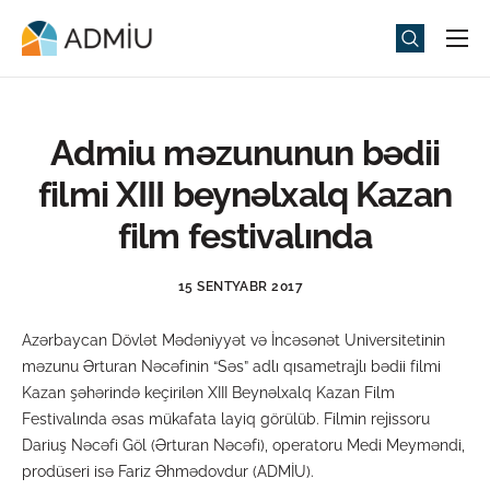
Universitet
Elm və Təhsil
Admiu məzununun bədii
Media
filmi XIII beynəlxalq Kazan
Tədbirlər
film festivalında
Qəbul
15 SENTYABR 2017
Universitet həyatı
Azərbaycan Dövlət Mədəniyyət və İncəsənət Universitetinin
ADMIU Sİ
məzunu Ərturan Nəcəfinin “Səs” adlı qısametrajlı bədii filmi
Kazan şəhərində keçirilən XIII Beynəlxalq Kazan Film
eMağaza
Festivalında əsas mükafata layiq görülüb. Filmin rejissoru
Dariuş Nəcəfi Göl (Ərturan Nəcəfi), operatoru Medi Meyməndi,
prodüseri isə Fariz Əhmədovdur (ADMİU).