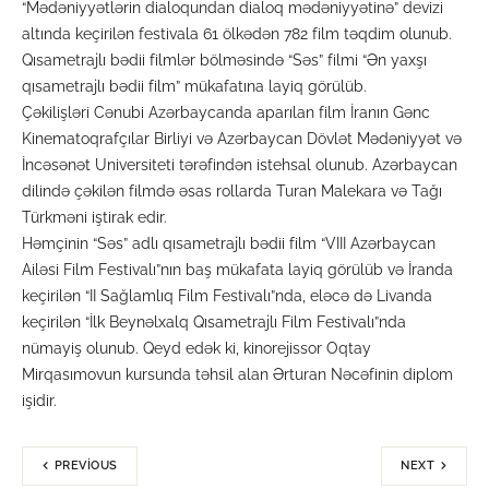
“Mədəniyyətlərin dialoqundan dialoq mədəniyyətinə” devizi
altında keçirilən festivala 61 ölkədən 782 film təqdim olunub.
Qısametrajlı bədii filmlər bölməsində “Səs” filmi “Ən yaxşı
qısametrajlı bədii film” mükafatına layiq görülüb.
Çəkilişləri Cənubi Azərbaycanda aparılan film İranın Gənc
Kinematoqrafçılar Birliyi və Azərbaycan Dövlət Mədəniyyət və
İncəsənət Universiteti tərəfindən istehsal olunub. Azərbaycan
dilində çəkilən filmdə əsas rollarda Turan Malekara və Tağı
Türkməni iştirak edir.
Həmçinin “Səs” adlı qısametrajlı bədii film “VIII Azərbaycan
Ailəsi Film Festivalı”nın baş mükafata layiq görülüb və İranda
keçirilən “II Sağlamlıq Film Festivalı”nda, eləcə də Livanda
keçirilən “İlk Beynəlxalq Qısametrajlı Film Festivalı”nda
nümayiş olunub. Qeyd edək ki, kinorejissor Oqtay
Mirqasımovun kursunda təhsil alan Ərturan Nəcəfinin diplom
işidir.
PREVIOUS
NEXT