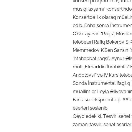
konsert proqramı baş tutub. 
musiqi axşamı” konsertində 
Konsertdə ilk olaraq müəllim
edib. Daha sonra İnstrument
Q.Qarayevin “Rəqs”, Müslü
tələbələri Rafiq Bəkərov S
Məmmədov K.Sen Sansın “Qa
“Məhəbbət rəqsi”, Aynur Əl
moll, Elməddin İbrahimli Z.B
Andolovsi” və IV kurs tələb
Sonda İnstrumental ifaçılıq
müəllimlər Leyla Əliyevanı
Fantasia-ekspromt op. 66 c
əsərləri səslənib.
Qeyd edək ki, Təsviri sənət 
zamanı təsviri sənət əsərlə