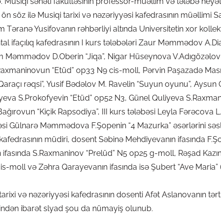
Musiqi sənəti fakültəsinin professor-müəllim və tələbə heyətini
ön söz ilə Musiqi tarixi və nəzəriyyəsi kafedrasının müəllimi 
 Təranə Yusifovanın rəhbərliyi altında Universitetin xor kollekt
al ifaçılıq kafedrasının I kurs tələbələri Zaur Məmmədov A.Diab
m Məmmədov D.Oberin “Jiqa”, Nigar Hüseynova V.Adıgözəlovun
.Raxmaninovun “Etüd” op33 N9 cis-moll, Pərvin Paşazadə Mas
raçı rəqsi”, Yusif Bədəlov M. Ravelin “Suyun oyunu”, Aysu
iyeva S.Prokofyevin “Etüd” op52 N3, Günel Quliyeva S.Raxmani
ağırovun “Kiçik Rapsodiya”, III kurs tələbəsi Leyla Fərəcova L
əsi Gülnarə Məmmədova F.Şopenin “4 Mazurka” əsərlərini səslə
 kafedrasının müdiri, dosent Səbinə Mehdiyevanın ifasında F.Ş
n ifasında S.Raxmaninov “Prelüd” N5 op25 g-moll, Rəşad Kaz
is-moll və Zəhra Qarayevanın ifasında isə Şubert “Ave Maria”
tarixi və nəzəriyyəsi kafedrasının dosenti Afət Aslanovanın tər
rindən ibarət slyad şou da nümayiş olunub.