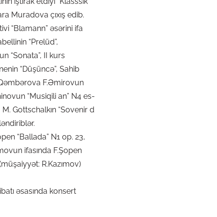
n iştirak etdiyi “Klasssik
Sara Muradova çıxış edib.
ivi “Blamann” əsərini ifa
ellinin “Prelüd”,
 “Sonata”, II kurs
nenin “Düşüncə”, Sahib
n Qəmbərova F.Əmirovun
novun “Musiqili an” N4 es-
. M. Gottschalkın “Sovenir d
ndiriblər.
open “Ballada” N1 op. 23,
ımovun ifasında F.Şopen
 (müşaiyyət: R.Kazımov)
tibatı əsasında konsert