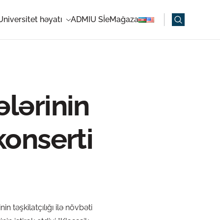
Universitet həyatı
ADMIU Sİ
eMağaza
lərinin
konserti
təşkilatçılığı ilə növbəti