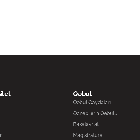
itet
Qəbul
a
Qəbul Qaydaları
Əcnəbilərin Qəbulu
r
Bakalavriat
r
Magistratura