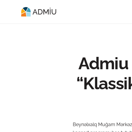
Admiu 
“Klassi
Beynəlxalq Muğam Mərkəzind