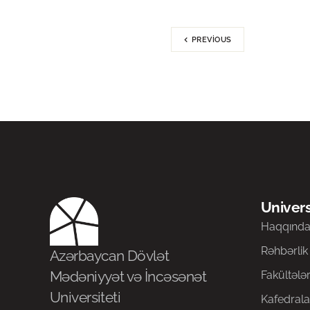
PREVIOUS
Univers
Haqqınd
Rəhbərlik
Azərbaycan Dövlət
Mədəniyyət və İncəsənət
Fakültələ
Universiteti
Kafedrala