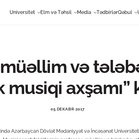
Universitet
Elm və Təhsil
Media
Tədbirlər
Qəbul
müəllim və tələbə
k musiqi axşamı” 
05 DEKABR 2017
ə Azərbaycan Dövlət Mədəniyyət və İncəsənət Universitetinin 