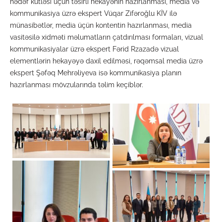
hədəf kütləsi üçün təsirli hekayənin hazırlanması, media və
kommunikasiya üzrə ekspert Vüqar Zifəroğlu KİV ilə
münasibətlər, media üçün kontentin hazırlanması, media
vasitəsilə xidməti məlumatların çatdırılması formaları, vizual
kommunikasiyalar üzrə ekspert Fərid Rzazadə vizual
elementlərin hekayəyə daxil edilməsi, rəqəmsal media üzrə
ekspert Şəfəq Mehrəliyeva isə kommunikasiya planın
hazırlanması mövzularında təlim keçiblər.