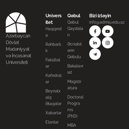
Univers
Qəbul
Bizi izləyin
itet
Qəbul
info@admiu.edu.az
Qaydala
Haqqınd
rı
a
Azərbaycan
Dövlət
Əcnəbil
Rəhbərli
Mədəniyyət
ərin
k
və İncəsənət
Qəbulu
Fakültəl
Universiteti
Bakalavr
ər
iat
Kafedral
Magistr
ar
atura
Beynəlx
Doctoral
alq
Progra
Əlaqələr
ms
Xəbərlər
(PhD)
Elanlar
MBA