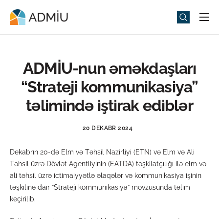
Universitet
Elm və Təhsil
ADMİU-nun əməkdaşları
Media
“Strateji kommunikasiya”
Tədbirlər
təlimində iştirak ediblər
Qəbul
20 DEKABR 2024
Universitet həyatı
Dekabrın 20-də Elm və Təhsil Nazirliyi (ETN) və Elm və Ali
ADMIU Sİ
Təhsil üzrə Dövlət Agentliyinin (EATDA) təşkilatçılığı ilə elm və
ali təhsil üzrə ictimaiyyətlə əlaqələr və kommunikasiya işinin
eMağaza
təşkilinə dair “Strateji kommunikasiya” mövzusunda təlim
keçirilib.