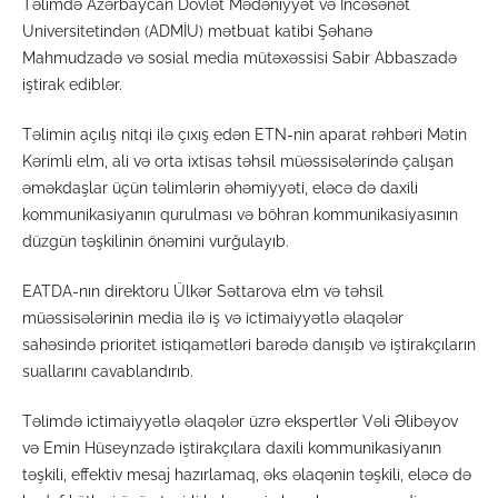
Təlimdə Azərbaycan Dövlət Mədəniyyət və İncəsənət
Universitetindən (ADMİU) mətbuat katibi Şəhanə
Mahmudzadə və sosial media mütəxəssisi Sabir Abbaszadə
iştirak ediblər.
Təlimin açılış nitqi ilə çıxış edən ETN-nin aparat rəhbəri Mətin
Kərimli elm, ali və orta ixtisas təhsil müəssisələrində çalışan
əməkdaşlar üçün təlimlərin əhəmiyyəti, eləcə də daxili
kommunikasiyanın qurulması və böhran kommunikasiyasının
düzgün təşkilinin önəmini vurğulayıb.
EATDA-nın direktoru Ülkər Səttarova elm və təhsil
müəssisələrinin media ilə iş və ictimaiyyətlə əlaqələr
sahəsində prioritet istiqamətləri barədə danışıb və iştirakçıların
suallarını cavablandırıb.
Təlimdə ictimaiyyətlə əlaqələr üzrə ekspertlər Vəli Əlibəyov
və Emin Hüseynzadə iştirakçılara daxili kommunikasiyanın
təşkili, effektiv mesaj hazırlamaq, əks əlaqənin təşkili, eləcə də