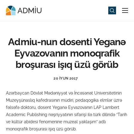
Universitet
Elm və Təhsil
Admiu-nun dosenti Yeganə
Media
Eyvazovanın monoqrafik
Tədbirlər
broşurası işıq üzü görüb
Qəbul
20 İYUN 2017
Universitet həyatı
Azərbaycan Dövlət Mədəniyyət və İncəsənət Universitetinin
ADMIU Sİ
Muzeyşünaslıq kafedrasının müdiri, pedaqogika elmlər üzrə
fəlsəfə doktoru, dosent Yeganə Eyvazovanın LAP Lambert
eMağaza
Academic Publishing nəşriyyatının sifarişi ilə türk dilində “Tarih
ve kültür abidesi fenomenine muzeal yaklaşım” adlı
monoqrafik broşurası işıq üzü görüb.