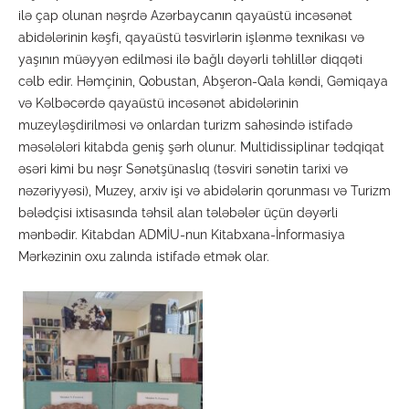
ilə çap olunan nəşrdə Azərbaycanın qayaüstü incəsənət
abidələrinin kəşfi, qayaüstü təsvirlərin işlənmə texnikası və
yaşının müəyyən edilməsi ilə bağlı dəyərli təhlillər diqqəti
cəlb edir. Həmçinin, Qobustan, Abşeron-Qala kəndi, Gəmiqaya
və Kəlbəcərdə qayaüstü incəsənət abidələrinin
muzeyləşdirilməsi və onlardan turizm sahəsində istifadə
məsələləri kitabda geniş şərh olunur. Multidissiplinar tədqiqat
əsəri kimi bu nəşr Sənətşünaslıq (təsviri sənətin tarixi və
nəzəriyyəsi), Muzey, arxiv işi və abidələrin qorunması və Turizm
bələdçisi ixtisasında təhsil alan tələbələr üçün dəyərli
mənbədir. Kitabdan ADMİU-nun Kitabxana-İnformasiya
Mərkəzinin oxu zalında istifadə etmək olar.