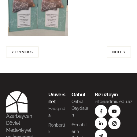
PREVIOUS
NEXT
Univers
Qəbul
Bizi izləyin
itet
Qəbul
info@admiu.edu.az
Qaydala
Haqqınd
rı
a
Azərbaycan
Dövlət
Əcnəbil
Rəhbərli
Mədəniyyət
ərin
k