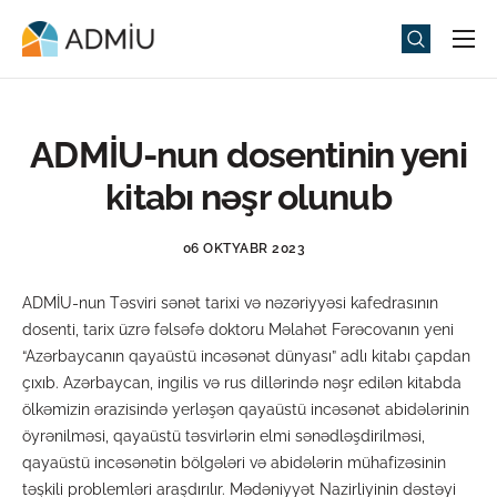
Universitet
Elm və Təhsil
ADMİU-nun dosentinin yeni
Media
kitabı nəşr olunub
Tədbirlər
06 OKTYABR 2023
Qəbul
ADMİU-nun Təsviri sənət tarixi və nəzəriyyəsi kafedrasının
Universitet həyatı
dosenti, tarix üzrə fəlsəfə doktoru Məlahət Fərəcovanın yeni
ADMIU Sİ
“Azərbaycanın qayaüstü incəsənət dünyası” adlı kitabı çapdan
çıxıb. Azərbaycan, ingilis və rus dillərində nəşr edilən kitabda
eMağaza
ölkəmizin ərazisində yerləşən qayaüstü incəsənət abidələrinin
öyrənilməsi, qayaüstü təsvirlərin elmi sənədləşdirilməsi,
qayaüstü incəsənətin bölgələri və abidələrin mühafizəsinin
təşkili problemləri araşdırılır. Mədəniyyət Nazirliyinin dəstəyi