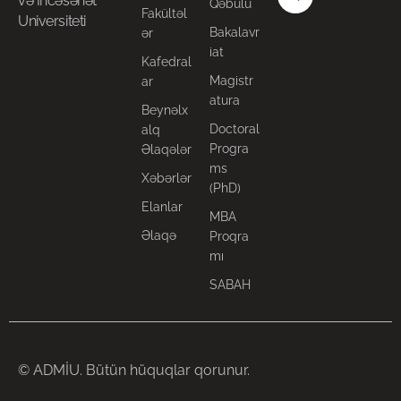
və İncəsənət
Qəbulu
Fakültəl
Universiteti
Bakalavr
ər
iat
Kafedral
Magistr
ar
atura
Beynəlx
Doctoral
alq
Progra
Əlaqələr
ms
Xəbərlər
(PhD)
Elanlar
MBA
Əlaqə
Proqra
mı
SABAH
© ADMİU. Bütün hüquqlar qorunur.