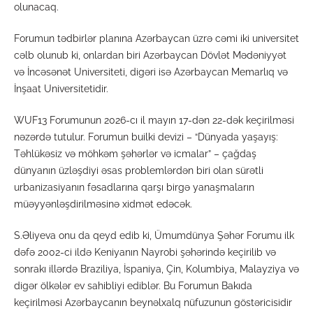
olunacaq.
Forumun tədbirlər planına Azərbaycan üzrə cəmi iki universitet
cəlb olunub ki, onlardan biri Azərbaycan Dövlət Mədəniyyət
və İncəsənət Universiteti, digəri isə Azərbaycan Memarlıq və
İnşaat Universitetidir.
WUF13 Forumunun 2026-cı il mayın 17-dən 22-dək keçirilməsi
nəzərdə tutulur. Forumun builki devizi – “Dünyada yaşayış:
Təhlükəsiz və möhkəm şəhərlər və icmalar” – çağdaş
dünyanın üzləşdiyi əsas problemlərdən biri olan sürətli
urbanizasiyanın fəsadlarına qarşı birgə yanaşmaların
müəyyənləşdirilməsinə xidmət edəcək.
S.Əliyeva onu da qeyd edib ki, Ümumdünya Şəhər Forumu ilk
dəfə 2002-ci ildə Keniyanın Nayrobi şəhərində keçirilib və
sonrakı illərdə Braziliya, İspaniya, Çin, Kolumbiya, Malayziya və
digər ölkələr ev sahibliyi ediblər. Bu Forumun Bakıda
keçirilməsi Azərbaycanın beynəlxalq nüfuzunun göstəricisidir