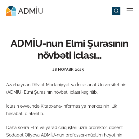
Universitet
Elm və Təhsil
ADMİU-nun Elmi Şurasının
Media
növbəti iclası…
Tədbirlər
28 NOYABR 2025
Qəbul
Azərbaycan Dövlət Mədəniyyət və İncəsənət Universitetinin
Universitet həyatı
(ADMİU) Elmi Şurasının növbəti iclası keçirilib.
ADMIU Sİ
İclasın əvvəlində Kitabxana-informasiya mərkəzinin illik
eMağaza
hesabatı dinlənilib.
Daha sonra Elm və yaradıcılıq işləri üzrə prorektor, dosent
Sədaqət Əliyeva ADMİU-nun professor-müəllim heyətinin