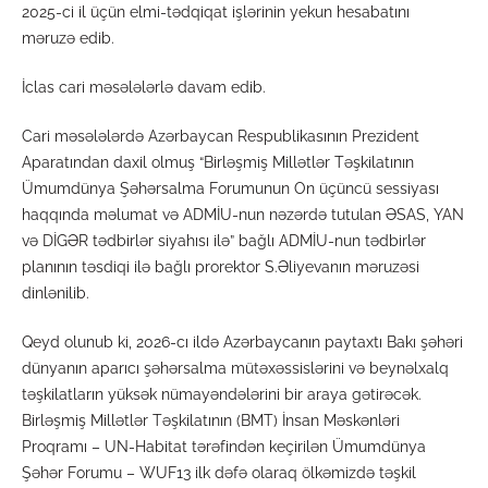
2025-ci il üçün elmi-tədqiqat işlərinin yekun hesabatını
məruzə edib.
İclas cari məsələlərlə davam edib.
Cari məsələlərdə Azərbaycan Respublikasının Prezident
Aparatından daxil olmuş “Birləşmiş Millətlər Təşkilatının
Ümumdünya Şəhərsalma Forumunun On üçüncü sessiyası
haqqında məlumat və ADMİU-nun nəzərdə tutulan ƏSAS, YAN
və DİGƏR tədbirlər siyahısı ilə” bağlı ADMİU-nun tədbirlər
planının təsdiqi ilə bağlı prorektor S.Əliyevanın məruzəsi
dinlənilib.
Qeyd olunub ki, 2026-cı ildə Azərbaycanın paytaxtı Bakı şəhəri
dünyanın aparıcı şəhərsalma mütəxəssislərini və beynəlxalq
təşkilatların yüksək nümayəndələrini bir araya gətirəcək.
Birləşmiş Millətlər Təşkilatının (BMT) İnsan Məskənləri
Proqramı – UN-Habitat tərəfindən keçirilən Ümumdünya
Şəhər Forumu – WUF13 ilk dəfə olaraq ölkəmizdə təşkil