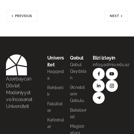
PREVIOUS
NEXT
Univers
Qəbul
Bizi izləyin
itet
Qəbul
info@admiu.edu.az
Qaydala
Haqqınd
rı
a
Azərbaycan
Dövlət
Əcnəbil
Rəhbərli
Mədəniyyət
ərin
k
və İncəsənət
Qəbulu
Fakültəl
Universiteti
Bakalavr
ər
iat
Kafedral
Magistr
ar
atura