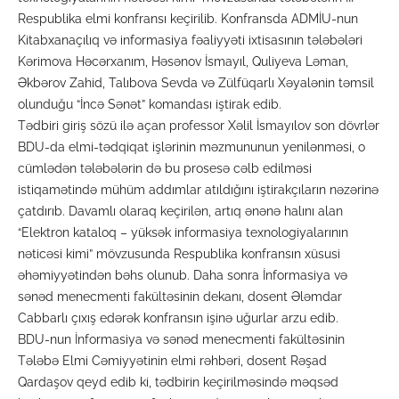
Respublika elmi konfransı keçirilib. Konfransda ADMİU-nun
Kitabxanaçılıq və informasiya fəaliyyəti ixtisasının tələbələri
Kərimova Həcərxanım, Həsənov İsmayıl, Quliyeva Ləman,
Əkbərov Zahid, Talıbova Sevda və Zülfüqarlı Xəyalənin təmsil
olunduğu “İncə Sənət” komandası iştirak edib.
Tədbiri giriş sözü ilə açan professor Xəlil İsmayılov son dövrlər
BDU-da elmi-tədqiqat işlərinin məzmununun yenilənməsi, o
cümlədən tələbələrin də bu prosesə cəlb edilməsi
istiqamətində mühüm addımlar atıldığını iştirakçıların nəzərinə
çatdırıb. Davamlı olaraq keçirilən, artıq ənənə halını alan
“Elektron kataloq – yüksək informasiya texnologiyalarının
nəticəsi kimi” mövzusunda Respublika konfransın xüsusi
əhəmiyyətindən bəhs olunub. Daha sonra İnformasiya və
sənəd menecmenti fakültəsinin dekanı, dosent Ələmdar
Cabbarlı çıxış edərək konfransın işinə uğurlar arzu edib.
BDU-nun İnformasiya və sənəd menecmenti fakültəsinin
Tələbə Elmi Cəmiyyətinin elmi rəhbəri, dosent Rəşad
Qardaşov qeyd edib ki, tədbirin keçirilməsində məqsəd