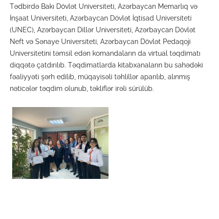
Tədbirdə Bakı Dövlət Universiteti, Azərbaycan Memarlıq və
İnşaat Universiteti, Azərbaycan Dövlət İqtisad Universiteti
(UNEC), Azərbaycan Dillər Universiteti, Azərbaycan Dövlət
Neft və Sənaye Universiteti, Azərbaycan Dövlət Pedaqoji
Universitetini təmsil edən komandaların da virtual təqdimatı
diqqətə çatdırılıb. Təqdimatlarda kitabxanaların bu sahədəki
fəaliyyəti şərh edilib, müqayisəli təhlillər aparılıb, alınmış
nəticələr təqdim olunub, təkliflər irəli sürülüb.