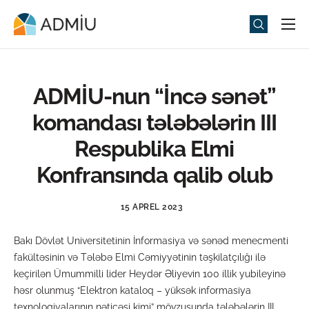
Universitet
Elm və Təhsil
ADMİU-nun “İncə sənət”
Media
komandası tələbələrin III
Tədbirlər
Respublika Elmi
Qəbul
Konfransında qalib olub
Universitet həyatı
15 APREL 2023
ADMIU Sİ
Bakı Dövlət Universitetinin İnformasiya və sənəd menecmenti
eMağaza
fakültəsinin və Tələbə Elmi Cəmiyyətinin təşkilatçılığı ilə
keçirilən Ümummilli lider Heydər Əliyevin 100 illik yubileyinə
həsr olunmuş “Elektron kataloq – yüksək informasiya
texnologiyalarının nəticəsi kimi” mövzusunda tələbələrin III