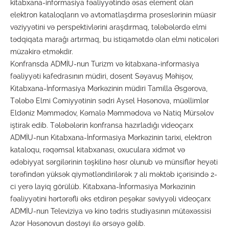
kitabxana-informasiya fəaliyyətində əsas element olan
elektron kataloqların və avtomatlaşdırma proseslərinin müasir
vəziyyətini və perspektivlərini araşdırmaq, tələbələrdə elmi
tədqiqata marağı artırmaq, bu istiqamətdə olan elmi nəticələri
müzakirə etməkdir.
Konfransda ADMİU-nun Turizm və kitabxana-informasiya
fəaliyyəti kafedrasının müdiri, dosent Səyavuş Məhişov,
Kitabxana-İnformasiya Mərkəzinin müdiri Tamilla Əsgərova,
Tələbə Elmi Cəmiyyətinin sədri Aysel Həsənova, müəllimlər
Eldəniz Məmmədov, Kəmalə Məmmədova və Natiq Mürsəlov
iştirak edib. Tələbələrin konfransa hazırladığı videoçarx
ADMİU-nun Kitabxana-İnformasiya Mərkəzinin tarixi, elektron
kataloqu, rəqəmsal kitabxanası, oxuculara xidmət və
ədəbiyyat sərgilərinin təşkilinə həsr olunub və münsiflər heyəti
tərəfindən yüksək qiymətləndirilərək 7 ali məktəb içərisində 2-
ci yerə layiq görülüb. Kitabxana-İnformasiya Mərkəzinin
fəaliyyətini hərtərəfli əks etdirən peşəkar səviyyəli videoçarx
ADMİU-nun Televiziya və kino tədris studiyasının mütəxəssisi
Azər Həsənovun dəstəyi ilə ərsəyə gəlib.