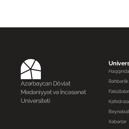
Univers
Haqqınd
Rəhbərlik
Azərbaycan Dövlət
Mədəniyyət və İncəsənət
Fakültələ
Universiteti
Kafedrala
Beynəlxal
Xəbərlər