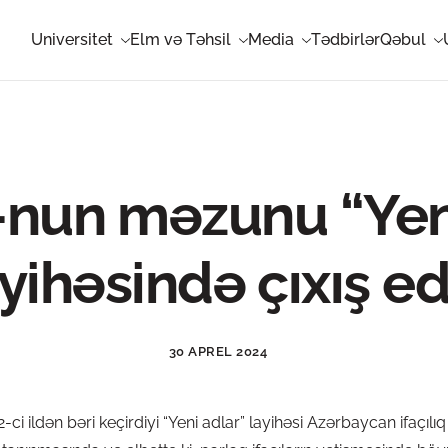
Universitet
Elm və Təhsil
Media
Tədbirlər
Qəbul
nun məzunu “Yeni
yihəsində çıxış e
30 APREL 2024
ci ildən bəri keçirdiyi “Yeni adlar” layihəsi Azərbaycan ifaçılıq