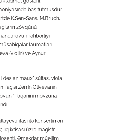
ük xidmət göstərir.
oniyasında baş tutmuşdur.
ertdə K.Sen-Sans, M.Bruch,
açıların zövqünü
ehmandarovun rəhbərliyi
müsabiqələr laureatları
va (violin) və Aynur
 des animaux” süitas, viola
 ifaçısı Zərrin Əliyevanın
inovun “Paqanini mövzuna
ndı.
yeva ifası ilə konsertin ən
ılıq ixtisası üzrə magistr
n dosenti, Əməkdar müəllim