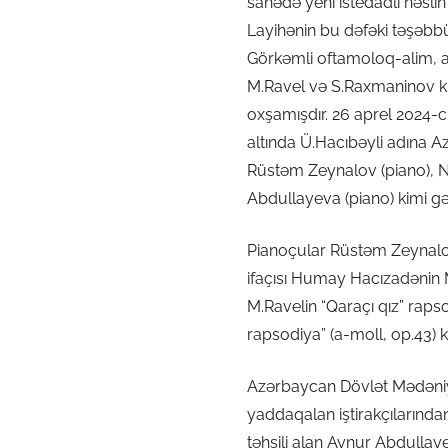
sahədə yeni istedadlı nəslin
Layihənin bu dəfəki təşəb
Görkəmli oftamoloq-alim, a
M.Ravel və S.Raxmaninov ki
oxşamışdır. 26 aprel 2024-c
altında Ü.Hacıbəyli adına A
Rüstəm Zeynalov (piano), Nə
Abdullayeva (piano) kimi gən
Pianoçular Rüstəm Zeynalov
ifaçısı Humay Hacızadənin M
M.Ravelin “Qaraçı qız” rap
rapsodiya” (a-moll, op.43) k
Azərbaycan Dövlət Mədəniyy
yaddaqalan iştirakçılarından
təhsili alan Aynur Abdullay