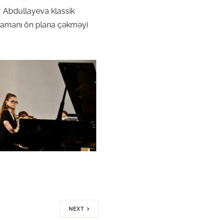
r Abdullayeva klassik
ı zamanı ön plana çəkməyi
NEXT