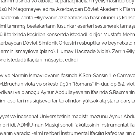
 tanınmasında və əlbəttə ki, parlaq ifaçıların yetişməsində böy
büsü M.Maqomayev adına Azərbaycan Dövlət Akademik Filarm
kademik Zərifə Əliyevanın əziz xatirəsinə həsr olunmuş kons
mi tanınmış bəstəkarların füsunkar əsərləri səslənərək tamaş
ü il tarixində keçirilən konsertdə istedadlı dirijor Mustafa M
zərbaycan Dövlət Simfonik Orkestri resbuplika və beynəlxalq 
rmin İsmayılova (piano), Humay Hacızadə (viola), Zərrin Əliye
c istedadlı ifaçıları müşayiət edirdi.
 və Nərmin İsmayılovanın ifasında K.Sen-Sansın “Le Carnaval
.Bruchun viola və orkestr üçün “Romans” (F-dur, op.85), violin
sodiyası və pianoçu Aynur Abdullayevanın ifasında S.Raxman
imi əsərləri musiqisevərlər tərəfindən yüksək alqışlarla qarşıla
ət və İncəsənət Universitetinin magistr məzunu Aynur Abdulla
 biri idi. ADMİU-nun Musiqi sənəti fakültəsinin İnstrumental ifaç
evanın yaradıcı-elmi rəhbəri İnstrumental ifaçılıq kafedrasını