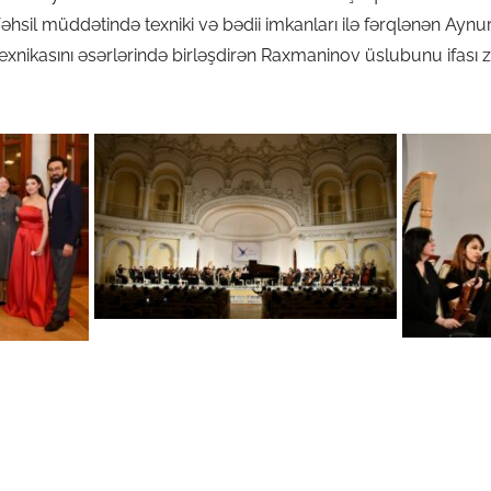
sil müddətində texniki və bədii imkanları ilə fərqlənən Aynu
ıq texnikasını əsərlərində birləşdirən Raxmaninov üslubunu ifas