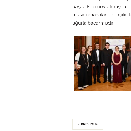
Rəşad Kazımov olmuşdu. Təh
musiqi ənənələri ilə ifaçıl
uğurla bacarmışdır.
PREVIOUS