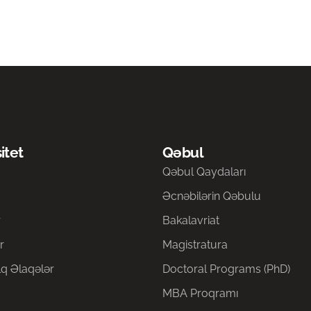
itet
Qəbul
a
Qəbul Qaydaları
Əcnəbilərin Qəbulu
r
Bakalavriat
r
Magistratura
q Əlaqələr
Doctoral Programs (PhD)
MBA Proqramı