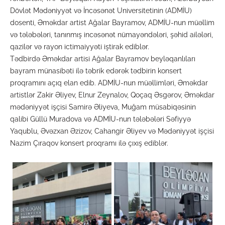
Dövlət Mədəniyyət və İncəsənət Universitetinin (ADMİU)
dosenti, Əməkdar artist Ağalar Bayramov, ADMİU-nun müəllim
və tələbələri, tanınmış incəsənət nümayəndələri, şəhid ailələri,
qazilər və rayon ictimaiyyəti iştirak ediblər.
Tədbirdə Əməkdar artisi Ağalar Bayramov beyləqanlıları
bayram münasibəti ilə təbrik edərək tədbirin konsert
proqramını açıq elan edib. ADMİU-nun müəllimləri, Əməkdar
artistlər Zakir Əliyev, Elnur Zeynalov, Qoçaq Əsgərov, Əməkdar
mədəniyyət işçisi Samirə Əliyeva, Muğam müsabiqəsinin
qalibi Güllü Muradova və ADMİU-nun tələbələri Səfiyyə
Yaqublu, Əvəzxan Əzizov, Cahangir Əliyev və Mədəniyyət işçisi
Nazim Çıraqov konsert proqramı ilə çıxış ediblər.