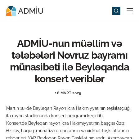
Universitet
Elm və Təhsil
ADMİU-nun müəllim və
Media
tələbələri Novruz bayramı
Tədbirlər
münasibəti ilə Beyləqanda
Qəbul
konsert veriblər
Universitet həyatı
18 MART 2025
ADMIU Sİ
Martın 18-də Beyləqan Rayon İcra Hakimiyyətinin təşkilatçılığı
eMağaza
ilə rayon stadionunda konsert proqramı keçirilib.
Konsertdə Beyləqan rayon İcra Hakimiyyətinin başçısı Əziz
Əzizov, hüquq-mühafizə orqanlarının və xidmət təşkilatlarının
rəhbərləri, YAP Beyləqan Rayon Təşkilatının sədri, Azərbaycan