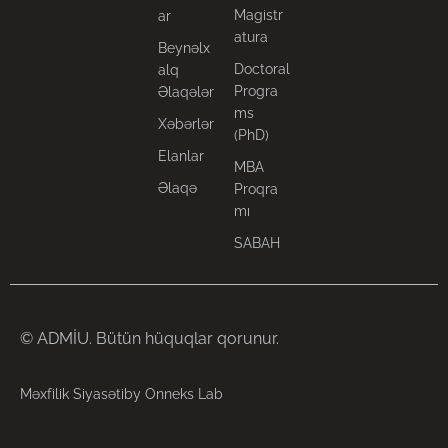
Magistr
ar
atura
Beynəlx
Doctoral
alq
Progra
Əlaqələr
ms
Xəbərlər
(PhD)
Elanlar
MBA
Əlaqə
Proqra
mı
SABAH
© ADMİU. Bütün hüquqlar qorunur.
Məxfilik Siyasəti
by Onneks Lab