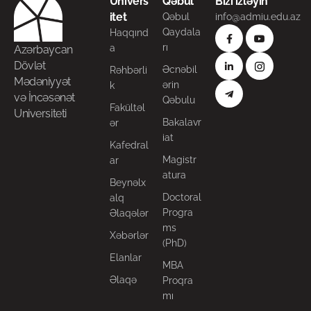
Univers
Qəbul
Bizi izləyin
itet
Qəbul
info@admiu.edu.az
Qaydala
Haqqınd
rı
a
Azərbaycan
Dövlət
Əcnəbil
Rəhbərli
Mədəniyyət
ərin
k
və İncəsənət
Qəbulu
Fakültəl
Universiteti
Bakalavr
ər
iat
Kafedral
Magistr
ar
atura
Beynəlx
Doctoral
alq
Progra
Əlaqələr
ms
Xəbərlər
(PhD)
Elanlar
MBA
Əlaqə
Proqra
mı