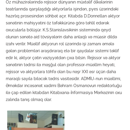
Öz mühazirələrində rejissor dünyanın müxtəlif ölkələrinin
teatrlarında qarşılaşdığı aktyorlarla işindən, pyes üzərindəki
hazırlıq prosesindən söhbət açır. Kitabda D.Donnellan aktyor
sənətinin mahiyyətini öz təfəkkürünə görə təhlil edərək
oxucularla bölüşür. K.S.Stanislavsikinin sistemində qeyd
olunan sənətə aid tövsiyələrin daha anlaqlı və müasir dildə
izahı verilir. Müəllif aktyorun rol üzərində işi zamanı əmələ
gələn problemləri araşdıraraq elə bir qaydalar sistemi təklif
edir ki, aktyor çətin vəziyyətdən çıxa bilsin. Rejissor və aktyor
sənətinin tədrisi ilə məşğul olan professor-müəllim heyəti,
rejissor və aktyorlara töhfə olan bu nəşr XXI əsr üçün daha
maraqlı sayıla biləcək tədris vasitəsidir. ADMİU-nun müəllimi,
Əməkdar incəsənət xadimi Bəhram Osmanovun redaktorluğu
ilə çap edilən kitabdan Kitabxana-İnformasiya Mərkəzinin oxu
zalında tanış olmaq olar.