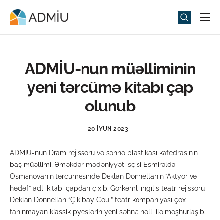
Universitet
Elm və Təhsil
ADMİU-nun müəlliminin
Media
yeni tərcümə kitabı çap
Tədbirlər
olunub
Qəbul
20 İYUN 2023
Universitet həyatı
ADMİU-nun Dram rejissoru və səhnə plastikası kafedrasının
ADMIU Sİ
baş müəllimi, Əməkdar mədəniyyət işçisi Esmiralda
Osmanovanın tərcüməsində Deklan Donnellanın “Aktyor və
eMağaza
hədəf” adlı kitabı çapdan çıxıb. Görkəmli ingilis teatr rejissoru
Deklan Donnellan “Çik bay Coul” teatr kompaniyası çox
tanınmayan klassik pyeslərin yeni səhnə həlli ilə məşhurlaşıb.