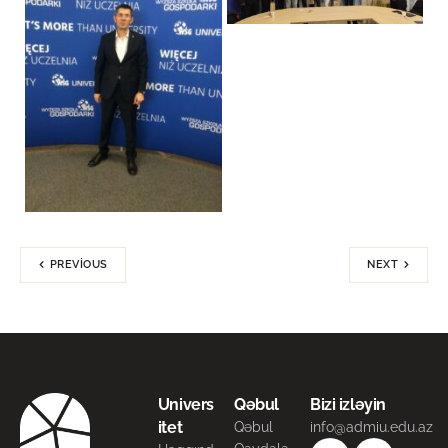
PREVIOUS
NEXT
Univers
Qəbul
Bizi izləyin
itet
Qəbul
info@admiu.edu.az