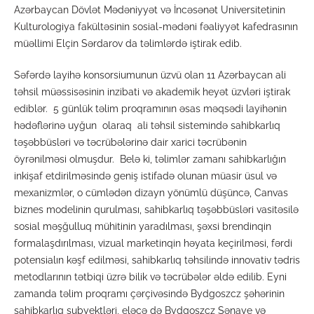
Azərbaycan Dövlət Mədəniyyət və İncəsənət Universitetinin
Kulturologiya fakültəsinin sosial-mədəni fəaliyyət kafedrasının
müəllimi Elçin Sərdarov da təlimlərdə iştirak edib.
Səfərdə layihə konsorsiumunun üzvü olan 11 Azərbaycan ali
təhsil müəssisəsinin inzibati və akademik heyət üzvləri iştirak
ediblər. 5 günlük təlim proqramının əsas məqsədi layihənin
hədəflərinə uyğun olaraq ali təhsil sistemində sahibkarlıq
təşəbbüsləri və təcrübələrinə dair xarici təcrübənin
öyrənilməsi olmuşdur. Belə ki, təlimlər zamanı sahibkarlığın
inkişaf etdirilməsində geniş istifadə olunan müasir üsul və
mexanizmlər, o cümlədən dizayn yönümlü düşüncə, Canvas
biznes modelinin qurulması, sahibkarlıq təşəbbüsləri vasitəsilə
sosial məşğulluq mühitinin yaradılması, şəxsi brendinqin
formalaşdırılması, vizual marketinqin həyata keçirilməsi, fərdi
potensialın kəşf edilməsi, sahibkarlıq təhsilində innovativ tədris
metodlarının tətbiqi üzrə bilik və təcrübələr əldə edilib. Eyni
zamanda təlim proqramı çərçivəsində Bydgoszcz şəhərinin
sahibkarlıq subyektləri, eləcə də Bydgoszcz Sənaye və