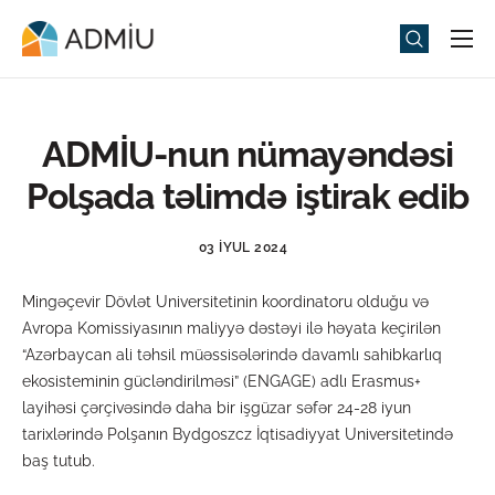
Universitet
Elm və Təhsil
ADMİU-nun nümayəndəsi
Media
Polşada təlimdə iştirak edib
Tədbirlər
03 İYUL 2024
Qəbul
Mingəçevir Dövlət Universitetinin koordinatoru olduğu və
Universitet həyatı
Avropa Komissiyasının maliyyə dəstəyi ilə həyata keçirilən
ADMIU Sİ
“Azərbaycan ali təhsil müəssisələrində davamlı sahibkarlıq
ekosisteminin gücləndirilməsi” (ENGAGE) adlı Erasmus+
eMağaza
layihəsi çərçivəsində daha bir işgüzar səfər 24-28 iyun
tarixlərində Polşanın Bydgoszcz İqtisadiyyat Universitetində
baş tutub.