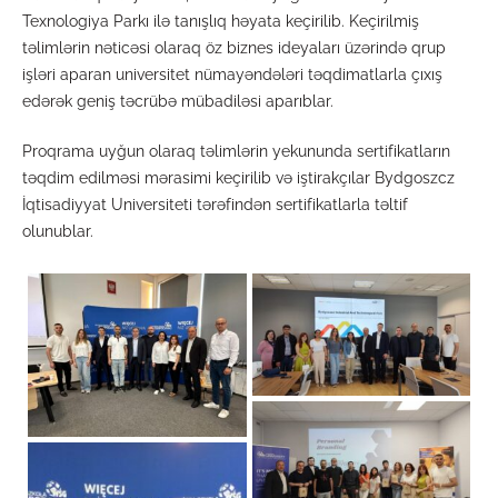
Texnologiya Parkı ilə tanışlıq həyata keçirilib. Keçirilmiş
təlimlərin nəticəsi olaraq öz biznes ideyaları üzərində qrup
işləri aparan universitet nümayəndələri təqdimatlarla çıxış
edərək geniş təcrübə mübadiləsi aparıblar.
Proqrama uyğun olaraq təlimlərin yekununda sertifikatların
təqdim edilməsi mərasimi keçirilib və iştirakçılar Bydgoszcz
İqtisadiyyat Universiteti tərəfindən sertifikatlarla təltif
olunublar.