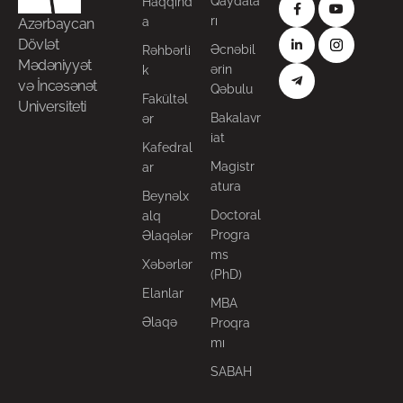
Qaydala
Haqqınd
rı
a
Azərbaycan
Dövlət
Əcnəbil
Rəhbərli
Mədəniyyət
ərin
k
və İncəsənət
Qəbulu
Fakültəl
Universiteti
Bakalavr
ər
iat
Kafedral
Magistr
ar
atura
Beynəlx
Doctoral
alq
Progra
Əlaqələr
ms
Xəbərlər
(PhD)
Elanlar
MBA
Əlaqə
Proqra
mı
SABAH