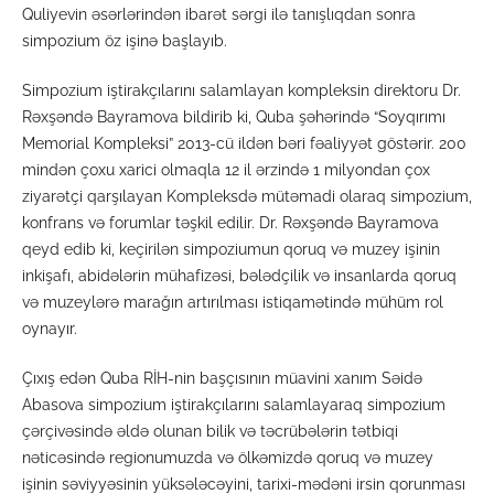
Quliyevin əsərlərindən ibarət sərgi ilə tanışlıqdan sonra
simpozium öz işinə başlayıb.
Simpozium iştirakçılarını salamlayan kompleksin direktoru Dr.
Rəxşəndə Bayramova bildirib ki, Quba şəhərində “Soyqırımı
Memorial Kompleksi” 2013-cü ildən bəri fəaliyyət göstərir. 200
mindən çoxu xarici olmaqla 12 il ərzində 1 milyondan çox
ziyarətçi qarşılayan Kompleksdə mütəmadi olaraq simpozium,
konfrans və forumlar təşkil edilir. Dr. Rəxşəndə Bayramova
qeyd edib ki, keçirilən simpoziumun qoruq və muzey işinin
inkişafı, abidələrin mühafizəsi, bələdçilik və insanlarda qoruq
və muzeylərə marağın artırılması istiqamətində mühüm rol
oynayır.
Çıxış edən Quba RİH-nin başçısının müavini xanım Səidə
Abasova simpozium iştirakçılarını salamlayaraq simpozium
çərçivəsində əldə olunan bilik və təcrübələrin tətbiqi
nəticəsində regionumuzda və ölkəmizdə qoruq və muzey
işinin səviyyəsinin yüksələcəyini, tarixi-mədəni irsin qorunması