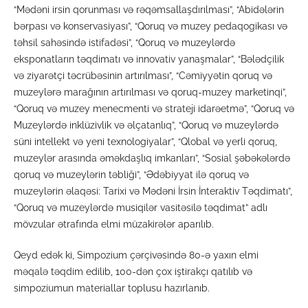
“Mədəni irsin qorunması və rəqəmsallaşdırılması”, “Abidələrin
bərpası və konservasiyası”, “Qoruq və muzey pedaqogikası və
təhsil sahəsində istifadəsi”, “Qoruq və muzeylərdə
eksponatların təqdimatı və innovativ yanaşmalar”, “Bələdçilik
və ziyarətçi təcrübəsinin artırılması”, “Cəmiyyətin qoruq və
muzeylərə marağının artırılması və qoruq-muzey marketinqi”,
“Qoruq və muzey menecmenti və strateji idarəetmə”, “Qoruq və
Muzeylərdə inklüzivlik və əlçatanlıq”, “Qoruq və muzeylərdə
süni intellekt və yeni texnologiyalar”, “Qlobal və yerli qoruq,
muzeylər arasında əməkdaşlıq imkanları”, “Sosial şəbəkələrdə
qoruq və muzeylərin təbliği”, “Ədəbiyyat ilə qoruq və
muzeylərin əlaqəsi: Tarixi və Mədəni İrsin İnteraktiv Təqdimatı”,
“Qoruq və muzeylərdə musiqilər vasitəsilə təqdimat” adlı
mövzular ətrafında elmi müzakirələr aparılıb.
Qeyd edək ki, Simpozium çərçivəsində 80-ə yaxın elmi
məqalə təqdim edilib, 100-dən çox iştirakçı qatılıb və
simpoziumun materiallar toplusu hazırlanıb.