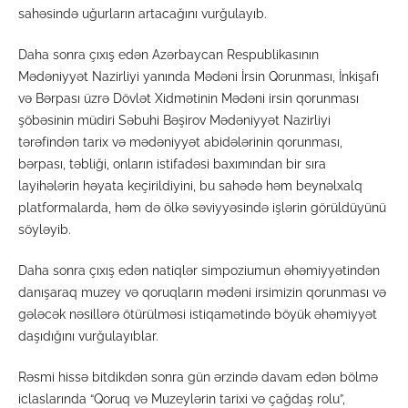
sahəsində uğurların artacağını vurğulayıb.
Daha sonra çıxış edən Azərbaycan Respublikasının
Mədəniyyət Nazirliyi yanında Mədəni İrsin Qorunması, İnkişafı
və Bərpası üzrə Dövlət Xidmətinin Mədəni irsin qorunması
şöbəsinin müdiri Səbuhi Bəşirov Mədəniyyət Nazirliyi
tərəfindən tarix və mədəniyyət abidələrinin qorunması,
bərpası, təbliği, onların istifadəsi baxımından bir sıra
layihələrin həyata keçirildiyini, bu sahədə həm beynəlxalq
platformalarda, həm də ölkə səviyyəsində işlərin görüldüyünü
söyləyib.
Daha sonra çıxış edən natiqlər simpoziumun əhəmiyyətindən
danışaraq muzey və qoruqların mədəni irsimizin qorunması və
gələcək nəsillərə ötürülməsi istiqamətində böyük əhəmiyyət
daşıdığını vurğulayıblar.
Rəsmi hissə bitdikdən sonra gün ərzində davam edən bölmə
iclaslarında “Qoruq və Muzeylərin tarixi və çağdaş rolu”,