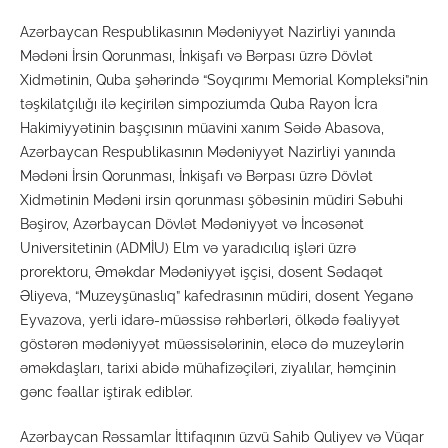
Azərbaycan Respublikasının Mədəniyyət Nazirliyi yanında
Mədəni İrsin Qorunması, İnkişafı və Bərpası üzrə Dövlət
Xidmətinin, Quba şəhərində “Soyqırımı Memorial Kompleksi”nin
təşkilatçılığı ilə keçirilən simpoziumda Quba Rayon İcra
Hakimiyyətinin başçısının müavini xanım Səidə Abasova,
Azərbaycan Respublikasının Mədəniyyət Nazirliyi yanında
Mədəni İrsin Qorunması, İnkişafı və Bərpası üzrə Dövlət
Xidmətinin Mədəni irsin qorunması şöbəsinin müdiri Səbuhi
Bəşirov, Azərbaycan Dövlət Mədəniyyət və İncəsənət
Universitetinin (ADMİU) Elm və yaradıcılıq işləri üzrə
prorektoru, Əməkdar Mədəniyyət işçisi, dosent Sədaqət
Əliyeva, “Muzeyşünaslıq” kafedrasının müdiri, dosent Yeganə
Eyvazova, yerli idarə-müəssisə rəhbərləri, ölkədə fəaliyyət
göstərən mədəniyyət müəssisələrinin, eləcə də muzeylərin
əməkdaşları, tarixi abidə mühafizəçiləri, ziyalılar, həmçinin
gənc fəallar iştirak ediblər.
Azərbaycan Rəssamlar İttifaqının üzvü Sahib Quliyev və Vüqar