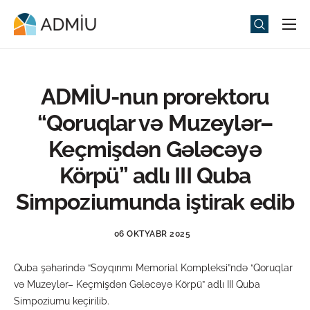
Universitet
Elm və Təhsil
ADMİU-nun prorektoru
Media
“Qoruqlar və Muzeylər–
Tədbirlər
Keçmişdən Gələcəyə
Qəbul
Körpü” adlı III Quba
Universitet həyatı
Simpoziumunda iştirak edib
ADMIU Sİ
06 OKTYABR 2025
eMağaza
Quba şəhərində “Soyqırımı Memorial Kompleksi”ndə “Qoruqlar
və Muzeylər– Keçmişdən Gələcəyə Körpü” adlı III Quba
Simpoziumu keçirilib.