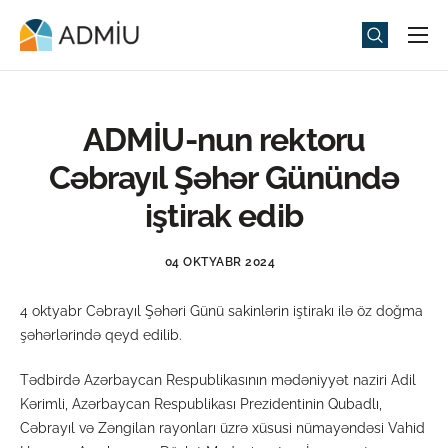
Universitet
Elm və Təhsil
ADMİU-nun rektoru
Media
Cəbrayıl Şəhər Günündə
Tədbirlər
iştirak edib
Qəbul
04 OKTYABR 2024
Universitet həyatı
4 oktyabr Cəbrayıl Şəhəri Günü sakinlərin iştirakı ilə öz doğma
ADMIU Sİ
şəhərlərində qeyd edilib.
eMağaza
Tədbirdə Azərbaycan Respublikasının mədəniyyət naziri Adil
Kərimli, Azərbaycan Respublikası Prezidentinin Qubadlı,
Cəbrayıl və Zəngilan rayonları üzrə xüsusi nümayəndəsi Vahid