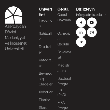
Univers
Qəbul
Bizi izləyin
itet
Qəbul
info@admiu.edu.az
Qaydala
Haqqınd
rı
a
Azərbaycan
Dövlət
Əcnəbil
Rəhbərli
Mədəniyyət
ərin
k
və İncəsənət
Qəbulu
Fakültəl
Universiteti
Bakalavr
ər
iat
Kafedral
Magistr
ar
atura
Beynəlx
Doctoral
alq
Progra
Əlaqələr
ms
Xəbərlər
(PhD)
Elanlar
MBA
Əlaqə
Proqra