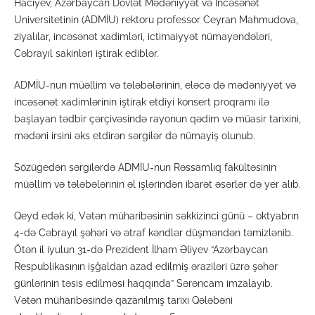
Hacıyev, Azərbaycan Dövlət Mədəniyyət və İncəsənət
Universitetinin (ADMİU) rektoru professor Ceyran Mahmudova,
ziyalılar, incəsənət xadimləri, ictimaiyyət nümayəndələri,
Cəbrayıl sakinləri iştirak ediblər.
ADMİU-nun müəllim və tələbələrinin, eləcə də mədəniyyət və
incəsənət xadimlərinin iştirak etdiyi konsert proqramı ilə
başlayan tədbir çərçivəsində rayonun qədim və müasir tarixini,
mədəni irsini əks etdirən sərgilər də nümayiş olunub.
Sözügedən sərgilərdə ADMİU-nun Rəssamlıq fakültəsinin
müəllim və tələbələrinin əl işlərindən ibarət əsərlər də yer alıb.
Qeyd edək ki, Vətən müharibəsinin səkkizinci günü – oktyabrın
4-də Cəbrayıl şəhəri və ətraf kəndlər düşməndən təmizlənib.
Ötən il iyulun 31-də Prezident İlham Əliyev “Azərbaycan
Respublikasının işğaldan azad edilmiş əraziləri üzrə şəhər
günlərinin təsis edilməsi haqqında” Sərəncam imzalayıb.
Vətən müharibəsində qazanılmış tarixi Qələbəni