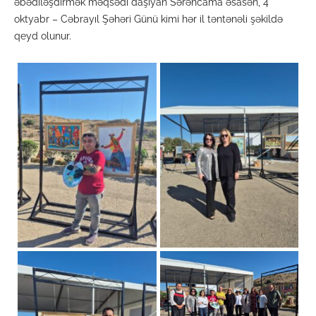
əbədiləşdirmək məqsədi daşıyan Sərəncama əsasən, 4
oktyabr – Cəbrayıl Şəhəri Günü kimi hər il təntənəli şəkildə
qeyd olunur.