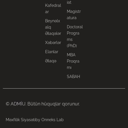
iat
Kafedral
Magistr
ar
atura
Beynəlx
Doctoral
alq
Progra
Əlaqələr
ms
Xəbərlər
(PhD)
Elanlar
MBA
Əlaqə
Proqra
mı
SABAH
© ADMİU. Bütün hüquqlar qorunur.
Məxfilik Siyasəti
by Onneks Lab