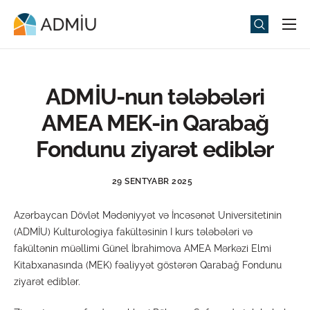
Universitet
Elm və Təhsil
ADMİU-nun tələbələri
Media
AMEA MEK-in Qarabağ
Tədbirlər
Fondunu ziyarət ediblər
Qəbul
29 SENTYABR 2025
Universitet həyatı
Azərbaycan Dövlət Mədəniyyət və İncəsənət Universitetinin
ADMIU Sİ
(ADMİU) Kulturologiya fakültəsinin I kurs tələbələri və
fakültənin müəllimi Günel İbrahimova AMEA Mərkəzi Elmi
eMağaza
Kitabxanasında (MEK) fəaliyyət göstərən Qarabağ Fondunu
ziyarət ediblər.