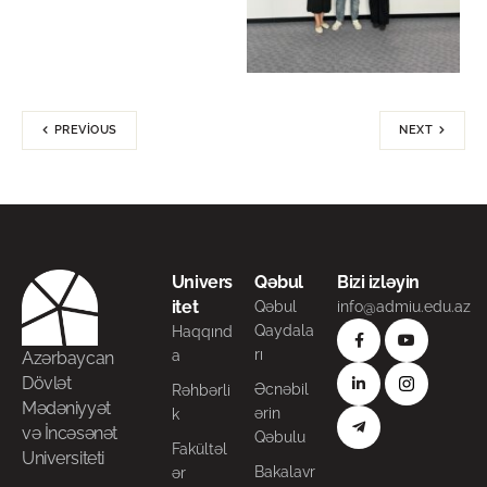
PREVIOUS
NEXT
Univers
Qəbul
Bizi izləyin
itet
Qəbul
info@admiu.edu.az
Qaydala
Haqqınd
rı
a
Azərbaycan
Dövlət
Əcnəbil
Rəhbərli
Mədəniyyət
ərin
k
və İncəsənət
Qəbulu
Fakültəl
Universiteti
Bakalavr
ər