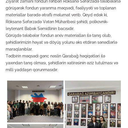
Ziyarət zamanı fondun rəhbəri Röksanə Səfərzadə tələbələrlə
görüşərək fondun yaranma məqsədi, fəaliyyəti və toplanan
materiallar barədə ətraflı məlumat verib. Qeyd edək ki,
Röksanə Səfərzadə Vətən Müharibəsi şəhidi, polkovnik-
leytenant Babək Səmidlinin bacısıdır.
Görüşdə tələbələr fondun arxiv materialları ilə tanış olub,
şəhidlərimizin həyat və döyüş yolunu əks etdirən sənədlərlə
maraqlanıblar.
Tədbirin məqsədi gənc nəslin Qarabağ həqiqətləri ilə
yaxından tanış olması, şəhidlərin xatirəsinin əziz tutulması və
milli yaddaşın qorunmasıdır.