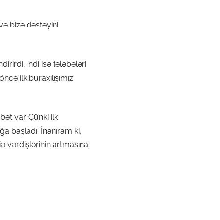
və bizə dəstəyini
irdi, indi isə tələbələri
öncə ilk buraxılışımız
ət var. Çünki ilk
a başladı. İnanıram ki,
ə vərdişlərinin artmasına