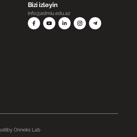
Bizi izləyin
info@admiu.edu.az
səti
by Onneks Lab