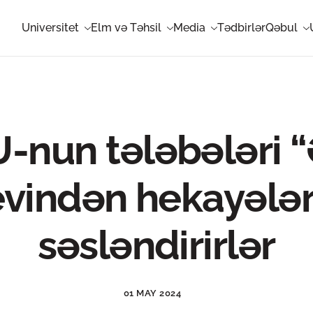
Universitet
Elm və Təhsil
Media
Tədbirlər
Qəbul
-nun tələbələri “
evindən hekayələr
səsləndirirlər
01 MAY 2024