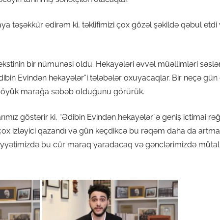
əşəkkür edirəm ki, təklifimizi çox gözəl şəkildə qəbul etdi 
tinin bir nümunəsi oldu. Hekayələri əvvəl müəllimləri səsləndir
Ədibin Evindən hekayələr”i tələbələr oxuyacaqlar. Bir neçə gün 
 böyük marağa səbəb olduğunu görürük.
ız göstərir ki, “Ədibin Evindən hekayələr”ə geniş ictimai rəğb
çox izləyici qazandı və gün keçdikcə bu rəqəm daha da artmağ
əmiyyətimizdə bu cür maraq yaradacaq və gənclərimizdə mütali