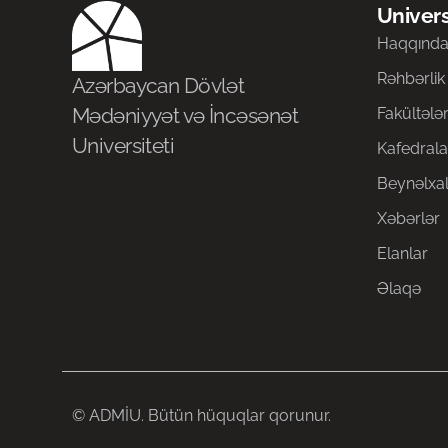
Univers
Haqqınd
Rəhbərlik
Azərbaycan Dövlət
Mədəniyyət və İncəsənət
Fakültələ
Universiteti
Kafedrala
Beynəlxal
Xəbərlər
Elanlar
Əlaqə
© ADMİU. Bütün hüquqlar qorunur.