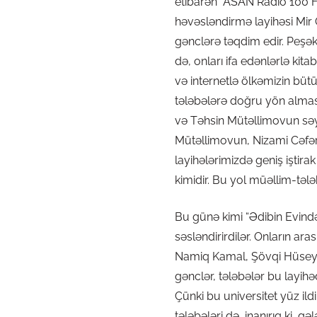
etibarən “ASAN Radio 100 FM
həvəsləndirmə layihəsi Mir C
gənclərə təqdim edir. Peşəka
də, onları ifa edənlərlə ki
və internetlə ölkəmizin büt
tələbələrə doğru yön alması
və Təhsin Mütəllimovun səyl
Mütəllimovun, Nizami Cəfəro
layihələrimizdə geniş iştir
kimidir. Bu yol müəllim-tələb
Bu günə kimi “Ədibin Evindən
səsləndirirdilər. Onların a
Namiq Kamal, Şövqi Hüseynov
gənclər, tələbələr bu layihəd
Çünki bu universitet yüz ild
tələbələri də, inanırıq ki, g