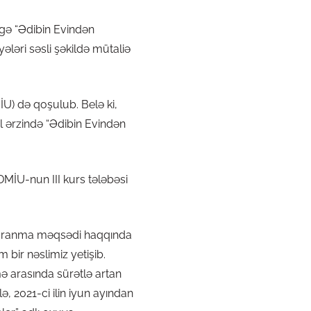
rgə “Ədibin Evindən
ələri səsli şəkildə mütaliə
U) də qoşulub. Belə ki,
l ərzində “Ədibin Evindən
ADMİU-nun III kurs tələbəsi
 yaranma məqsədi haqqında
bir nəslimiz yetişib.
ə arasında sürətlə artan
, 2021-ci ilin iyun ayından