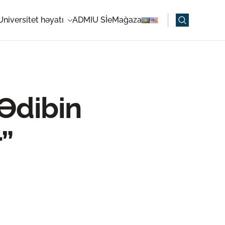
Universitet həyatı
ADMIU Sİ
eMağaza
Ədibin
”