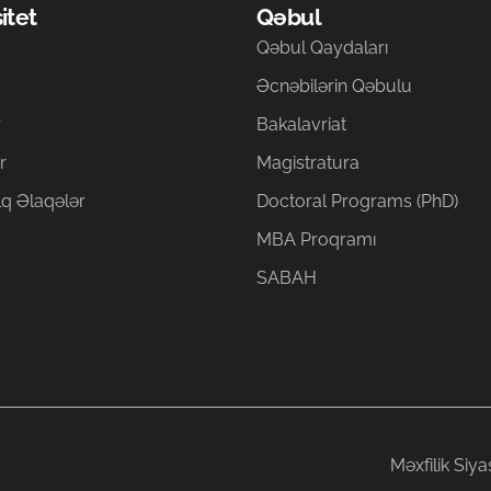
itet
Qəbul
a
Qəbul Qaydaları
Əcnəbilərin Qəbulu
r
Bakalavriat
r
Magistratura
q Əlaqələr
Doctoral Programs (PhD)
MBA Proqramı
SABAH
Məxfilik Siya