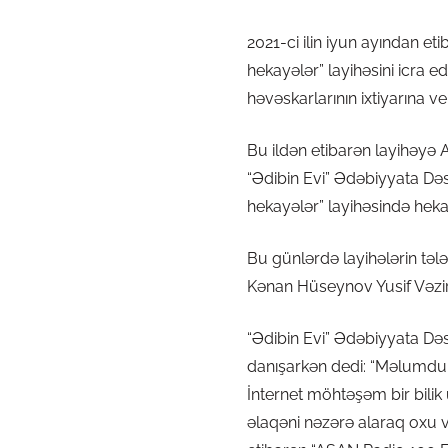
2021-ci ilin iyun ayından e
hekayələr” layihəsini icra 
həvəskarlarının ixtiyarına ver
Bu ildən etibarən layihəyə 
“Ədibin Evi” Ədəbiyyata Dəs
hekayələr” layihəsində hekay
Bu günlərdə layihələrin tələ
Kənan Hüseynov Yusif Vəzir
“Ədibin Evi” Ədəbiyyata Də
danışarkən dedi: “Məlumdur
İnternet möhtəşəm bir bili
əlaqəni nəzərə alaraq oxu v