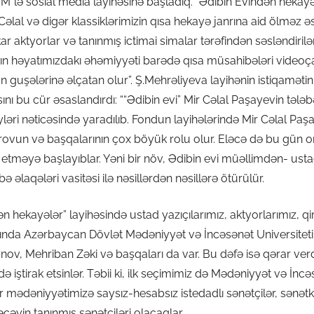
”lə sosial media layihəsinə başladıq. “Ədibin Evindən hekayə
əlal və digər klassiklərimizin qısa hekayə janrına aid ölməz ə
r aktyorlar və tanınmış ictimai simalar tərəfindən səsləndiril
tabın həyatımızdakı əhəmiyyəti barədə qısa müsahibələri videoç
ün guşələrinə əlçatan olur”. Ş.Mehrəliyeva layihənin istiqaməti
nı bu cür əsaslandırdı: ““Ədibin evi” Mir Cəlal Paşayevin təl
əri nəticəsində yaradılıb. Fondun layihələrində Mir Cəlal Paşa
vun və başqalarının çox böyük rolu olur. Eləcə də bu gün onla
ak etməyə başlayıblar. Yəni bir növ, Ədibin evi müəllimdən- us
ə əlaqələri vasitəsi ilə nəsillərdən nəsillərə ötürülür.
 hekayələr” layihəsində ustad yazıçılarımız, aktyorlarımız, qi
rasında Azərbaycan Dövlət Mədəniyyət və İncəsənət Universiteti
, Mehriban Zəki və başqaları da var. Bu dəfə isə qərar verdik
ə iştirak etsinlər. Təbii ki, ilk seçimimiz də Mədəniyyət və İncə
ir mədəniyyətimizə saysız-hesabsız istedadlı sənətçilər, sənətkar
ələcəyin tanınmış sənətçiləri olacaqlar.