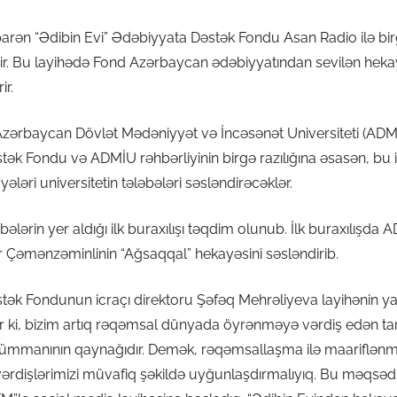
tibarən “Ədibin Evi” Ədəbiyyata Dəstək Fondu Asan Radio ilə bi
edir. Bu layihədə Fond Azərbaycan ədəbiyyatından sevilən hekay
ir.
Azərbaycan Dövlət Mədəniyyət və İncəsənət Universiteti (ADMİ
tək Fondu və ADMİU rəhbərliyinin birgə razılığına əsasən, bu i
ələri universitetin tələbələri səsləndirəcəklər.
bələrin yer aldığı ilk buraxılışı təqdim olunub. İlk buraxılışda 
 Çəmənzəminlinin “Ağsaqqal” hekayəsini səsləndirib.
stək Fondunun icraçı direktoru Şəfəq Mehrəliyeva layihənin
 ki, bizim artıq rəqəmsal dünyada öyrənməyə vərdiş edən tam 
k ümmanının qaynağıdır. Demək, rəqəmsallaşma ilə maariflənm
ərdişlərimizi müvafiq şəkildə uyğunlaşdırmalıyıq. Bu məqsədlə