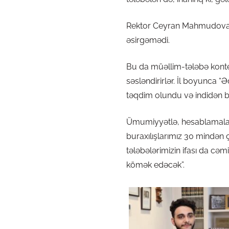
Rektor Ceyran Mahmudovaya t
əsirgəmədi.
Bu da müəllim-tələbə konteks
səsləndirirlər. İl boyunca “
təqdim olundu və indidən
Ümumiyyətlə, hesablamalarım
buraxılışlarımız 30 mindən 
tələbələrimizin ifası da c
kömək edəcək”.