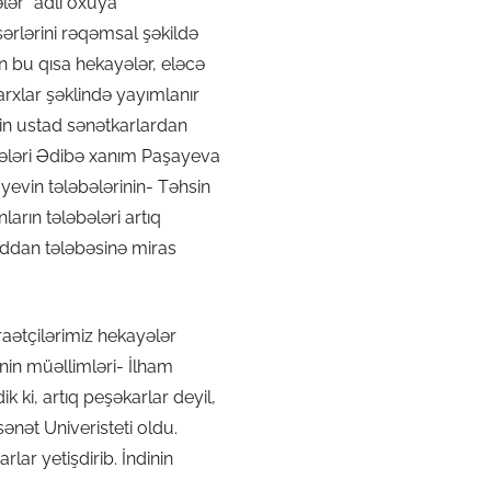
lər” adlı oxuya
sərlərini rəqəmsal şəkildə
ən bu qısa hekayələr, eləcə
arxlar şəklində yayımlanır
nin ustad sənətkarlardan
əbələri Ədibə xanım Paşayeva
yevin tələbələrinin- Təhsin
rın tələbələri artıq
taddan tələbəsinə miras
raətçilərimiz hekayələr
nin müəllimləri- İlham
 ki, artıq peşəkarlar deyil,
sənət Univeristeti oldu.
lar yetişdirib. İndinin