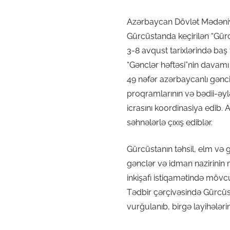
Azərbaycan Dövlət Mədəniyy
Gürcüstanda keçirilən “Gür
3-8 avqust tarixlərində ba
“Gənclər həftəsi”nin davamı
49 nəfər azərbaycanlı gənc
proqramlarının və bədii-əylə
icrasını koordinasiya edib.
səhnələrlə çıxış ediblər.
Gürcüstanın təhsil, elm və 
gənclər və idman nazirinin m
inkişafı istiqamətində mö
Tədbir çərçivəsində Gürcüs
vurğulanıb, birgə layihələr