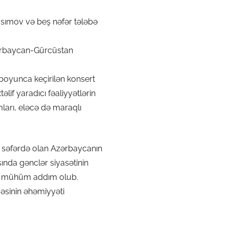
sımov və beş nəfər tələbə
zərbaycan-Gürcüstan
boyunca keçirilən konsert
lif yaradıcı fəaliyyətlərin
ları, eləcə də maraqlı
də səfərdə olan Azərbaycanın
sında gənclər siyasətinin
də mühüm addım olub.
əsinin əhəmiyyəti