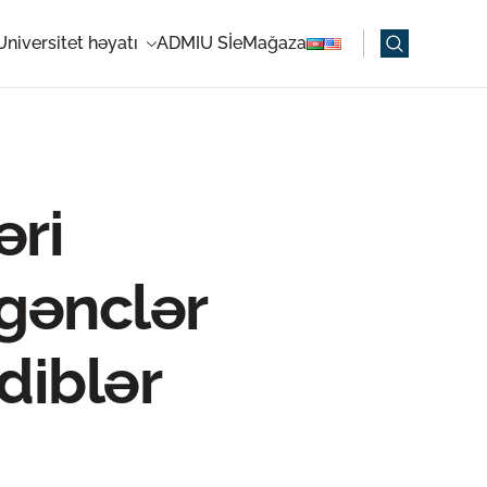
Universitet həyatı
ADMIU Sİ
eMağaza
əri
gənclər
diblər