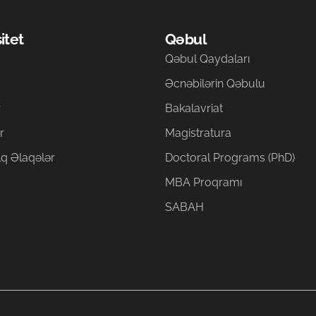
itet
Qəbul
a
Qəbul Qaydaları
Əcnəbilərin Qəbulu
r
Bakalavriat
r
Magistratura
q Əlaqələr
Doctoral Programs (PhD)
MBA Proqramı
SABAH