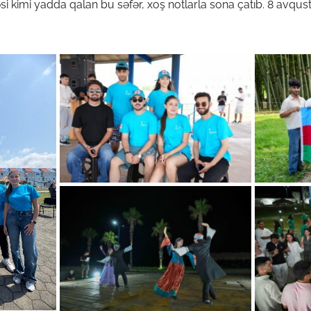
i kimi yadda qalan bu səfər, xoş notlarla sona çatıb. 8 avqust