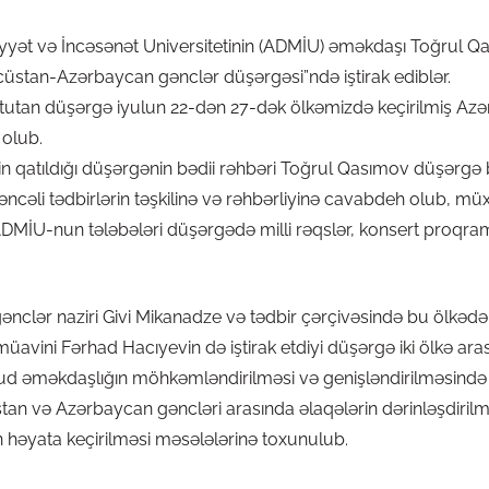
ət və İncəsənət Universitetinin (ADMİU) əməkdaşı Toğrul Qa
cüstan-Azərbaycan gənclər düşərgəsi”ndə iştirak ediblər.
ş tutan düşərgə iyulun 22-dən 27-dək ölkəmizdə keçirilmiş A
 olub.
in qatıldığı düşərgənin bədii rəhbəri Toğrul Qasımov düşərgə 
ncəli tədbirlərin təşkilinə və rəhbərliyinə cavabdeh olub, müxtə
 ADMİU-nun tələbələri düşərgədə milli rəqslər, konsert proqram
gənclər naziri Givi Mikanadze və tədbir çərçivəsində bu ölkə
üavini Fərhad Hacıyevin də iştirak etdiyi düşərgə iki ölkə ara
vcud əməkdaşlığın möhkəmləndirilməsi və genişləndirilməsin
tan və Azərbaycan gəncləri arasında əlaqələrin dərinləşdirilm
in həyata keçirilməsi məsələlərinə toxunulub.