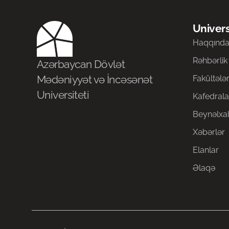
Univers
Haqqınd
Rəhbərlik
Azərbaycan Dövlət
Mədəniyyət və İncəsənət
Fakültələ
Universiteti
Kafedrala
Beynəlxal
Xəbərlər
Elanlar
Əlaqə