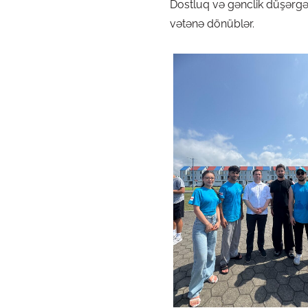
Dostluq və gənclik düşərgəs
vətənə dönüblər.