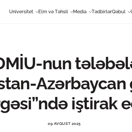
Universitet
Elm və Təhsil
Media
Tədbirlər
Qəbul
MİU-nun tələbəl
stan-Azərbaycan 
gəsi”ndə iştirak e
09 AVQUST 2025