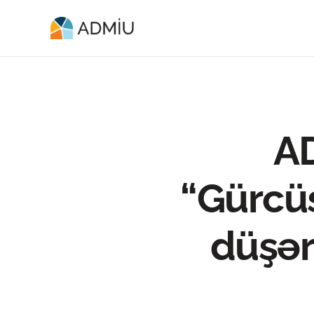
AD
“Gürcü
düşər