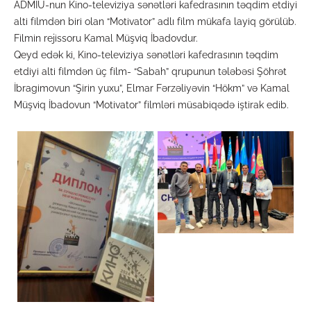
ADMİU-nun Kino-televiziya sənətləri kafedrasının təqdim etdiyi
alti filmdən biri olan “Motivator” adlı film mükafa layiq görülüb.
Filmin rejissoru Kamal Müşviq İbadovdur.
Qeyd edək ki, Kino-televiziya sənətləri kafedrasının təqdim
etdiyi alti filmdən üç film- “Sabah” qrupunun tələbəsi Şöhrət
İbragimovun “Şirin yuxu”, Elmar Fərzəliyəvin “Hökm” və Kamal
Müşviq İbadovun “Motivator” filmləri müsabiqədə iştirak edib.