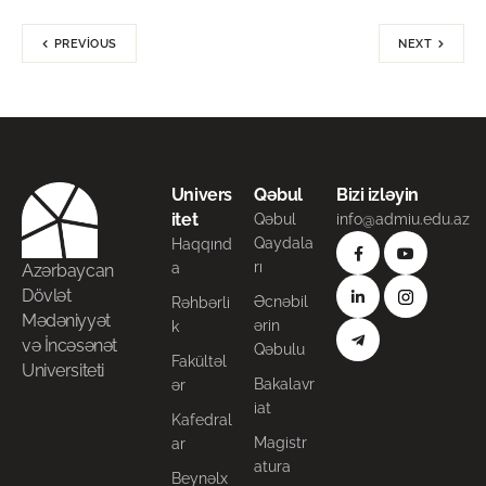
PREVIOUS
NEXT
Univers
Qəbul
Bizi izləyin
itet
Qəbul
info@admiu.edu.az
Qaydala
Haqqınd
rı
a
Azərbaycan
Dövlət
Əcnəbil
Rəhbərli
Mədəniyyət
ərin
k
və İncəsənət
Qəbulu
Fakültəl
Universiteti
Bakalavr
ər
iat
Kafedral
Magistr
ar
atura
Beynəlx