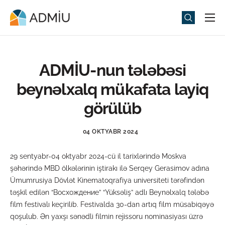
Universitet
Elm və Təhsil
ADMİU-nun tələbəsi
Media
beynəlxalq mükafata layiq
Tədbirlər
görülüb
Qəbul
04 OKTYABR 2024
Universitet həyatı
29 sentyabr-04 oktyabr 2024-cü il tarixlərində Moskva
ADMIU Sİ
şəhərində MBD ölkələrinin iştirakı ilə Serqey Gerasimov adına
Ümumrusiya Dövlət Kinematoqrafiya universiteti tərəfindən
eMağaza
təşkil edilən “Восхождение” “Yüksəliş” adlı Beynəlxalq tələbə
film festivalı keçirilib. Festivalda 30-dan artıq film müsabiqəyə
qoşulub. Ən yaxşı sənədli filmin rejissoru nominasiyası üzrə