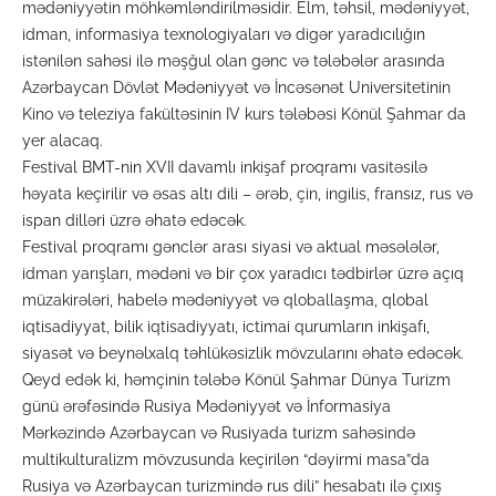
mədəniyyətin möhkəmləndirilməsidir. Elm, təhsil, mədəniyyət,
idman, informasiya texnologiyaları və digər yaradıcılığın
istənilən sahəsi ilə məşğul olan gənc və tələbələr arasında
Azərbaycan Dövlət Mədəniyyət və İncəsənət Universitetinin
Kino və teleziya fakültəsinin IV kurs tələbəsi Könül Şahmar da
yer alacaq.
Festival BMT-nin XVII davamlı inkişaf proqramı vasitəsilə
həyata keçirilir və əsas altı dili – ərəb, çin, ingilis, fransız, rus və
ispan dilləri üzrə əhatə edəcək.
Festival proqramı gənclər arası siyasi və aktual məsələlər,
idman yarışları, mədəni və bir çox yaradıcı tədbirlər üzrə açıq
müzakirələri, habelə mədəniyyət və qloballaşma, qlobal
iqtisadiyyat, bilik iqtisadiyyatı, ictimai qurumların inkişafı,
siyasət və beynəlxalq təhlükəsizlik mövzularını əhatə edəcək.
Qeyd edək ki, həmçinin tələbə Könül Şahmar Dünya Turizm
günü ərəfəsində Rusiya Mədəniyyət və İnformasiya
Mərkəzində Azərbaycan və Rusiyada turizm sahəsində
multikulturalizm mövzusunda keçirilən “dəyirmi masa”da
Rusiya və Azərbaycan turizmində rus dili” hesabatı ilə çıxış