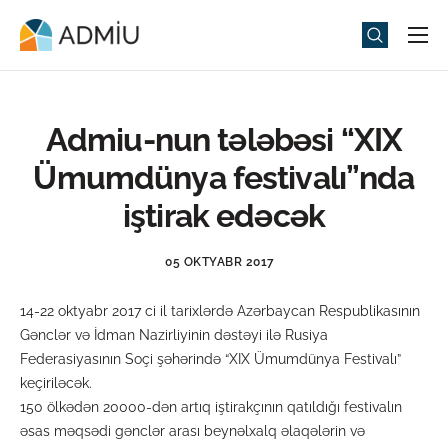
Universitet
Elm və Təhsil
Admiu-nun tələbəsi “XIX
Media
Ümumdünya festivalı”nda
Tədbirlər
iştirak edəcək
Qəbul
05 OKTYABR 2017
Universitet həyatı
14-22 oktyabr 2017 ci il tarixlərdə Azərbaycan Respublikasının
ADMIU Sİ
Gənclər və İdman Nazirliyinin dəstəyi ilə Rusiya
Federasiyasının Soçi şəhərində “XIX Ümumdünya Festivalı”
eMağaza
keçiriləcək.
150 ölkədən 20000-dən artıq iştirakçının qatıldığı festivalın
əsas məqsədi gənclər arası beynəlxalq əlaqələrin və