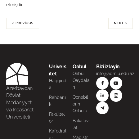
etmişdir.
PREVIOUS
NEXT
Univers
Qəbul
Bizi izləyin
itet
Qəbul
info@admiu.edu.az
Qaydala
Haqqınd
rı
a
Azərbaycan
Dövlət
Əcnəbil
Rəhbərli
Mədəniyyət
ərin
k
və İncəsənət
Qəbulu
Fakültəl
Universiteti
Bakalavr
ər
iat
Kafedral
Magistr
ar