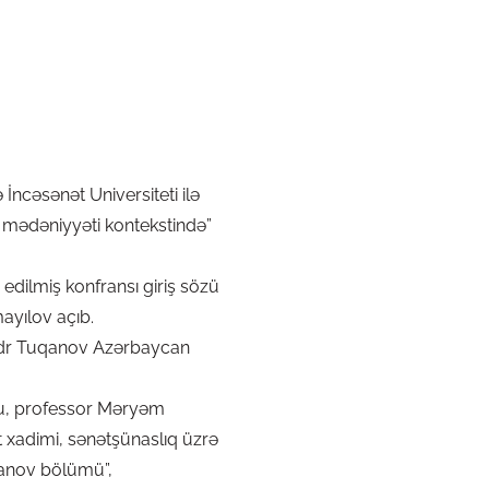
ncəsənət Universiteti ilə
r mədəniyyəti kontekstində”
dilmiş konfransı giriş sözü
mayılov açıb.
sandr Tuqanov Azərbaycan
u, professor Məryəm
 xadimi, sənətşünaslıq üzrə
qanov bölümü”,