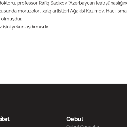
 doktoru, professor Rafiq Sadıxov “Azərbaycan teatrşünaslığ
zusunda məruzələri, xalq artistləri Ağakişi Kazımov, Hacı İsmay
b olmuşdur.
işini yekunlaşdırmışdır.
itet
Qəbul
a
Qəbul Qaydaları