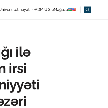
Universitet həyatı
ADMIU Sİ
eMağaza
ğı ilə
 irsi
iyyəti
əzəri