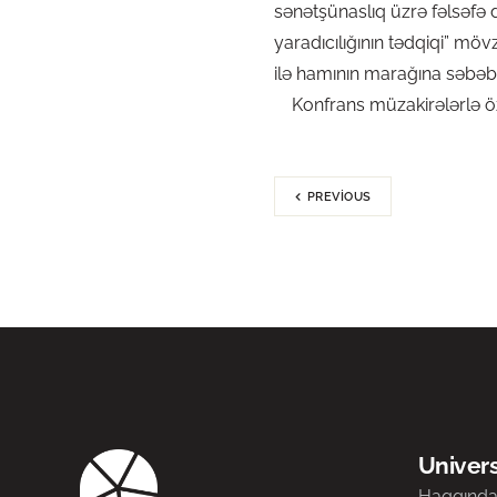
sənətşünaslıq üzrə fəlsəfə
yaradıcılığının tədqiqi” möv
ilə hamının marağına səbə
Konfrans müzakirələrlə öz 
PREVIOUS
Univers
Haqqınd