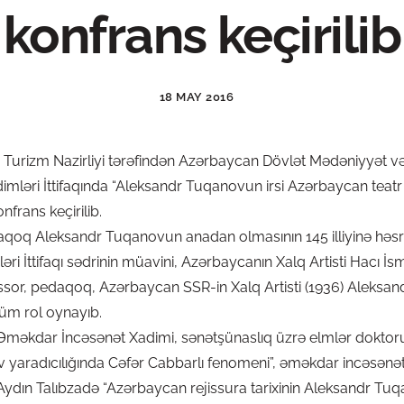
konfrans keçirilib
18 MAY 2016
urizm Nazirliyi tərəfindən Azərbaycan Dövlət Mədəniyyət və İ
imləri İttifaqında “Aleksandr Tuqanovun irsi Azərbaycan teat
frans keçirilib.
oq Aleksandr Tuqanovun anadan olmasının 145 illiyinə həsr e
ri İttifaqı sədrinin müavini, Azərbaycanın Xalq Artisti Hacı İs
jissor, pedaqoq, Azərbaycan SSR-in Xalq Artisti (1936) Alek
üm rol oynayıb.
kdar İncəsənət Xadimi, sənətşünaslıq üzrə elmlər doktor
 yaradıcılığında Cəfər Cabbarlı fenomeni”, əməkdar incəsənət
 Aydın Talıbzadə “Azərbaycan rejissura tarixinin Aleksandr Tu