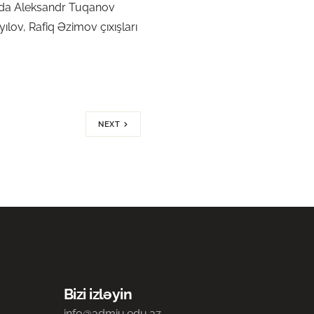
ında Aleksandr Tuqanov
ılov, Rafiq Əzimov çıxışları
NEXT
Bizi izləyin
info@admiu.edu.az