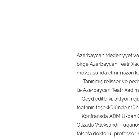
Azərbaycan Mədəniyyət və T
birgə Azərbaycan Teatr Xad
mövzusunda elmi-nəzəri kon
Tanınmış rejissor və pedaq
ilə Azərbaycan Teatr Xadimlə
Qeyd edilib ki, aktyor, re
teatrının təşəkkülündə müh
Konfransda ADMİU-dan Əmə
Əlizadə “Aleksandr Tuqanov
fəlsəfə doktoru, professor