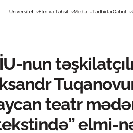
Universitet
Elm və Təhsil
Media
Tədbirlər
Qəbul
-nun təşkilatçılı
ksandr Tuqanovun
aycan teatr mədən
ekstində” elmi-n