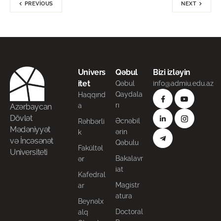
PREVIOUS
NEXT
Univers
Qəbul
Bizi izləyin
itet
Qəbul
info@admiu.edu.az
Qaydala
Haqqınd
rı
a
Azərbaycan
Dövlət
Əcnəbil
Rəhbərli
Mədəniyyət
ərin
k
və İncəsənət
Qəbulu
Fakültəl
Universiteti
Bakalavr
ər
iat
Kafedral
Magistr
ar
atura
Beynəlx
Doctoral
alq