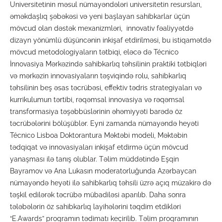
Universitetinin məsul nümayəndələri universitetin resursları,
əməkdaşlıq şəbəkəsi və yeni başlayan sahibkarlar üçün
mövcud olan dəstək mexanizmləri, innovativ fəaliyyətdə
dizayn yönümlü düşüncənin inkişaf etdirilməsi, bu istiqamətdə
mövcud metodologiyaların tətbiqi, eləcə də Técnico
İnnovasiya Mərkəzində sahibkarlıq təhsilinin praktiki tətbiqləri
və mərkəzin innovasiyaların təşviqində rolu, sahibkarlıq
təhsilinin beş əsas təcrübəsi, effektiv tədris strategiyaları və
kurrikulumun tərtibi, rəqəmsal innovasiya və rəqəmsal
transformasiya təşəbbüslərinin əhəmiyyəti barədə öz
təcrübələrini bölüşüblər. Eyni zamanda nümayəndə heyəti
Técnico Lisboa Doktorantura Məktəbi modeli, Məktəbin
tədqiqat və innovasiyaları inkişaf etdirmə üçün mövcud
yanaşması ilə tanış olublar. Təlim müddətində Eşqin
Bayramov və Ana Lukasın moderatorluğunda Azərbaycan
nümayəndə heyəti ilə sahibkarlıq təhsili üzrə açıq müzakirə də
təşkil edilərək təcrübə mübadiləsi aparılıb. Daha sonra
tələbələrin öz sahibkarlıq layihələrini təqdim etdikləri
“E.Awards” proqramın tədimatı keçirilib. Təlim proqramının