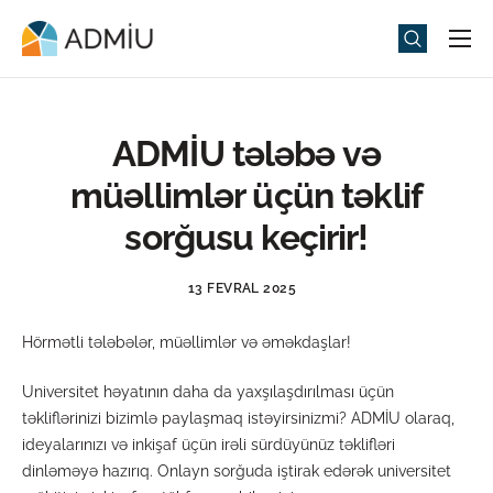
Universitet
Elm və Təhsil
ADMİU tələbə və
Media
müəllimlər üçün təklif
Tədbirlər
sorğusu keçirir!
Qəbul
13 FEVRAL 2025
Universitet həyatı
Hörmətli tələbələr, müəllimlər və əməkdaşlar!
ADMIU Sİ
Universitet həyatının daha da yaxşılaşdırılması üçün
eMağaza
təkliflərinizi bizimlə paylaşmaq istəyirsinizmi? ADMİU olaraq,
ideyalarınızı və inkişaf üçün irəli sürdüyünüz təklifləri
dinləməyə hazırıq. Onlayn sorğuda iştirak edərək universitet