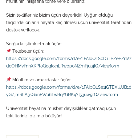
mühitinin inkişafına töhfə verə bilərsiniz.
Sizin təklifləriniz bizim üçün dəyərlidir! Uyğun olduğu
təqdirdə, onların həyata keçirilməsi üçün universitet tərəfindən
dəstək veriləcək.
Sorğuda iştirak etmək üçün:
Tələbələr üçün:
https://docs.google.com/forms/d/e/1FAIpQLScD1TPZeEZnVz
doOHMvFnnXKPloQogk3nLRwbpoNZmFjuajlQ/viewform
Müəllim və əməkdaşlar üçün:
https://docs.google.com/forms/d/e/1FAIpQLSe1iGTEXlUJB1d
yGZjmRLA3sGanFWu6TwRqYGRK4YI53uw9tQ/viewform
Universitet həyatına müsbət dəyişikliklər qatmaq üçün
təkliflərinizi bizimlə bölüşün!