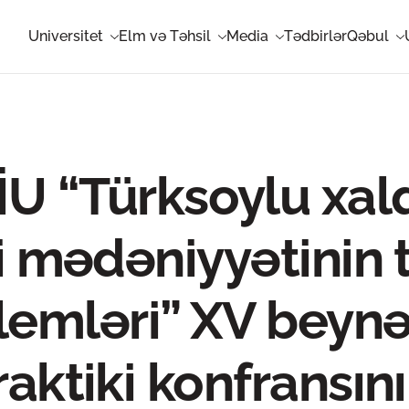
Universitet
Elm və Təhsil
Media
Tədbirlər
Qəbul
U “Türksoylu xalq
 mədəniyyətinin 
lemləri” XV beynə
aktiki konfransını