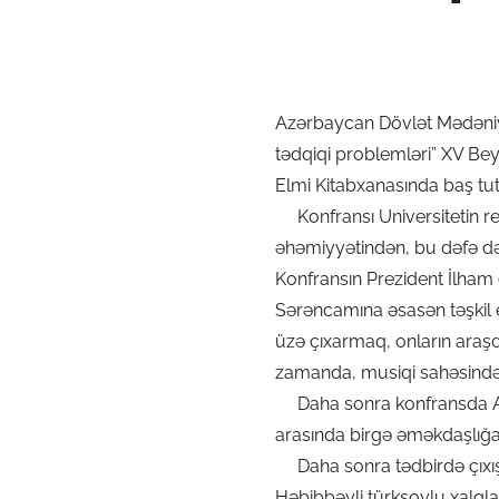
Azərbaycan Dövlət Mədəniyy
tədqiqi problemləri” XV Bey
Elmi Kitabxanasında baş tuta
Konfransı Universitetin rek
əhəmiyyətindən, bu dəfə d
Konfransın Prezident İlham Ə
Sərəncamına əsasən təşkil edi
üzə çıxarmaq, onların araşd
zamanda, musiqi sahəsində 
Daha sonra konfransda ADM
arasında birgə əməkdaşlığ
Daha sonra tədbirdə çıxış 
Həbibbəyli türksoylu xalqla