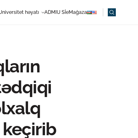
Universitet həyatı
ADMIU Sİ
eMağaza
ların
tədqiqi
lxalq
 keçirib