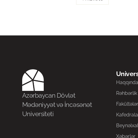
Univers
Haqqınd
Rəhbərlik
Azərbaycan Dövlət
Mədəniyyət və İncəsənət
Fakültələ
Universiteti
Kafedrala
Beynəlxal
Xəbərlər