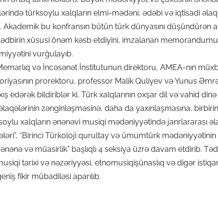
llərində türksoylu xalqların elmi-mədəni, ədəbi və iqtisadi əl
dib. Akademik bu konfransın bütün türk dünyasını düşündürən 
ədbirin xüsusi önəm kəsb etdiyini, imzalanan memorandumun 
miyyətini vurğulayıb.
arlıq və İncəsənət İnstitutunun direktoru, AMEA-nın müxb
riyasının prorektoru, professor Malik Quliyev və Yunus Əmrə İn
xış edərək bildiriblər ki, Türk xalqlarının oxşar dil və vahid din
 əlaqələrinin zənginləşməsinə, daha da yaxınlaşmasına, birbir
ksoylu xalqların ənənəvi musiqi mədəniyyətində janrlararası əl
lələri”, “Birinci Türkoloji qurultay və ümumtürk mədəniyyətinin 
: ənənə və müasirlik” başlıqlı 4 seksiya üzrə davam etdirib. T
usiqi tarixi və nəzəriyyəsi, etnomusiqişünaslıq və digər istiq
niş fikir mübadiləsi aparılıb.