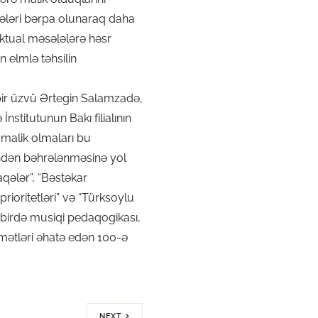
aqələri bərpa olunaraq daha
aktual məsələlərə həsr
elmlə təhsilin
ir üzvü Ərtegin Salamzadə,
stitutunun Bakı filialının
ə malik olmaları bu
indən bəhrələnməsinə yol
aqələr”, “Bəstəkar
prioritetləri” və “Türksoylu
ədbirdə musiqi pedaqogikası,
amətləri əhatə edən 100-ə
NEXT