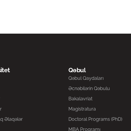
itet
Qəbul
a
Qəbul Qaydaları
Əcnəbilərin Qəbulu
r
Bakalavriat
r
Magistratura
q Əlaqələr
Doctoral Programs (PhD)
MBA Proqramı