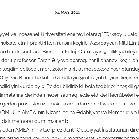
04 MAY 2016
ət və İncəsənət Universiteti ənənəvi olaraq “Türksoylu xalql
nəlxalq elmi-praktiki konfransını keçirib. Azərbaycan Milli El
n bu ilki konfrans Birinci Türkoloji Qurultayın 90 illik yubiley
toru professor Fərəh Əliyeva açaraq, hər il ənənəvi keçirilən
ə təqdim ediləcək məruzələrin aktual məsələlərə həsr olund
liyevin Birinci Türkoloji Qurultayın 90 illik yubileyinin keçiri
ldiyini vurğalayıb. Rektor bildirib ki, belə tədbirlərin təşkili g
ırmalarına dərindən nəzər salmaq, əldə etdikləri təcrübələri 
gedən prosesləri izləmək baxımından son dərəcə zəruri və təq
İU ilə AMEA-nın Nizami adına Ədəbiyyat və Memarlıq və İnc
a dair memorandum imzalanıb.
edən AMEA-nın vitse-prezidenti, Ədəbiyyat İnstitutunun dire
rın ortaq tarixi köklərə, böyük mədəniyyət və çoxəsrlik ənənəl