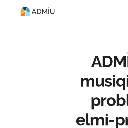
ADMİ
musiqi
prob
elmi-pr