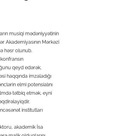
arın musiqi mədəniyyətinin
mlər Akademiyasının Mərkəzi
inə həsr olunub.
 konfransın
uğunu qeyd edərək,
lməsi haqqında imzaladığı
ənclərin elmi potensialını
elmdə tətbiq etmək, eyni
dirəlayiqdir.
əsənət institutları
ktoru, akademik İsa
ərə malik olduqlarını