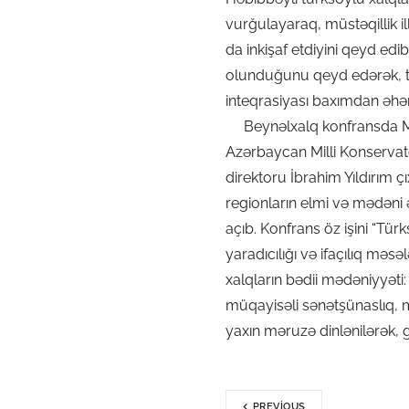
vurğulayaraq, müstəqillik i
da inkişaf etdiyini qeyd e
olunduğunu qeyd edərək, t
inteqrasiyası baxımdan əhə
Beynəlxalq konfransda Mem
Azərbaycan Milli Konservato
direktoru İbrahim Yıldırım çı
regionların elmi və mədəni
açıb. Konfrans öz işini “Tür
yaradıcılığı və ifaçılıq məsə
xalqların bədii mədəniyyəti
müqayisəli sənətşünaslıq, m
yaxın məruzə dinlənilərək, ge
PREVIOUS