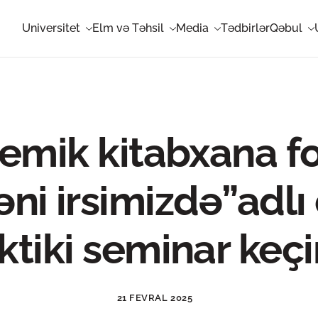
Universitet
Elm və Təhsil
Media
Tədbirlər
Qəbul
emik kitabxana fo
ni irsimizdə”adlı 
ktiki seminar keçir
21 FEVRAL 2025