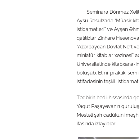
Seminara Dönməz Xəlilov “Q
Aysu Rəsulzadə “Müasir kita
istiqamətləri” və Ayşən Əhm
qatılıblar. Zinharə Həsəno
“Azərbaycan Dövlət Neft və 
miniatür kitablar xəzinəsi”
Universitetində kitabxana-inf
bölüşüb. Elmi-praktiki semi
istifadəsinin təşkili istiqamə
Tədbirin bədii hissəsində 
Yaqut Paşayevanın quruluş 
Məstəli şah cadükuni məşhur
ifasında izləyiblər.