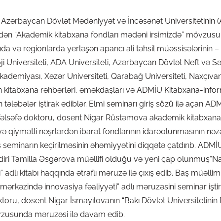
ndə Azərbaycan Dövlət Mədəniyyət və İncəsənət Universitetinin
ndən “Akademik kitabxana fondları mədəni irsimizdə” mövzusu
da və regionlarda yerləşən aparıcı ali təhsil müəssisələrinin – 
Universiteti, ADA Universiteti, Azərbaycan Dövlət Neft və Sə
kademiyası, Xəzər Universiteti, Qarabağ Universiteti, Naxçıvan
in kitabxana rəhbərləri, əməkdaşları və ADMİU Kitabxana-inf
 tələbələr iştirak ediblər. Elmi seminarı giriş sözü ilə açan AD
 fəlsəfə doktoru, dosent Nigar Rüstəmova akademik kitabxanal
 və qiymətli nəşrlərdən ibarət fondlarının idarəolunmasının nəz
seminarın keçirilməsinin əhəmiyyətini diqqətə çatdırıb. ADM
iri Tamilla Əsgərova müəllifi olduğu və yeni çap olunmuş“Nadi
” adlı kitabı haqqında ətraflı məruzə ilə çıxış edib. Baş müəl
ərkəzində innovasiya fəaliyyəti” adlı məruzəsini seminar iştir
ktoru, dosent Nigar İsmayılovanın “Bakı Dövlət Universitetinin 
vzusunda məruzəsi ilə davam edib.