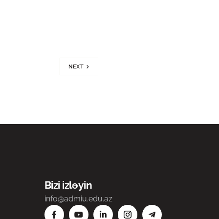
NEXT
Bizi izləyin
info@admiu.edu.az