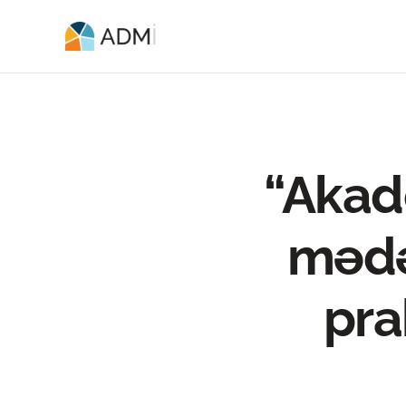
“Akad
mədə
pra