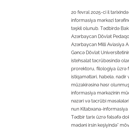
20 fevral 2025-ci il tarixi
informasiya mərkəzi tərəfi
təşkil olunub. Tədbirdə Bakı
Azərbaycan Dövlət Pedaqoji 
Azərbaycan Milli Aviasiya A
Gəncə Dövlət Universitetin
istehsalat təcrübəsində olan
prorektoru, filologiya üzrə
istiqamətləri, habelə, nadir
müzakirəsinə həsr olunmuş 
informasiya mərkəzinin müd
nəzəri və təcrübi məsələləri
nun Kitabxana-informasiya m
Tədbir tarix üzrə fəlsəfə do
mədəni irsin keşiyində” mö