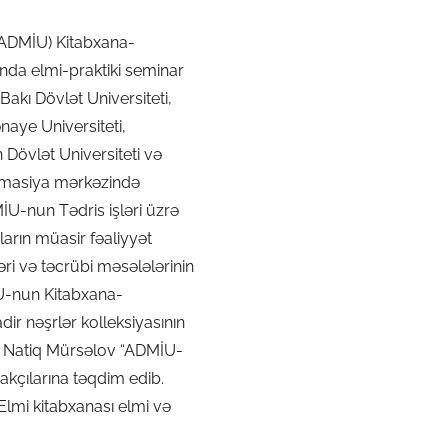
 (ADMİU) Kitabxana-
nda elmi-praktiki seminar
Bakı Dövlət Universiteti,
naye Universiteti,
 Dövlət Universiteti və
ormasiya mərkəzində
MİU-nun Tədris işləri üzrə
arın müasir fəaliyyət
əri və təcrübi məsələlərinin
İU-nun Kitabxana-
r nəşrlər kolleksiyasının
lim Natiq Mürsəlov “ADMİU-
akçılarına təqdim edib.
Elmi kitabxanası elmi və