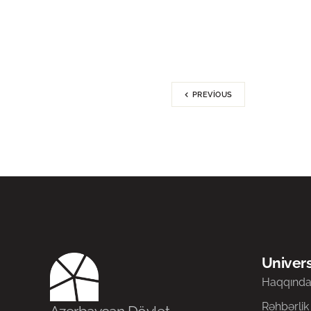
PREVIOUS
Univers
Haqqınd
Rəhbərlik