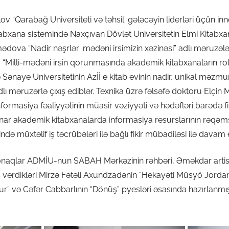
arabağ Universiteti və təhsil: gələcəyin liderləri üçün inno
bxana sistemində Naxçıvan Dövlət Universitetin Elmi Kitabxan
ədova “Nadir nəşrlər: mədəni irsimizin xəzinəsi” adlı məruzələ
va “Milli-mədəni irsin qorunmasında akademik kitabxanaların 
Sənaye Universitetinin Azİİ e kitab evinin nadir, unikal məzmu
 adlı məruzərlə çıxış ediblər. Texnika üzrə fəlsəfə doktoru El
ormasiya fəaliyyətinin müasir vəziyyəti və hədəfləri barədə fikirl
nar akademik kitabxanalarda informasiya resurslarının rəqəms
tində müxtəlif iş təcrübələri ilə bağlı fikir mübadiləsi ilə davam e
qonaqlar ADMİU-nun SABAH Mərkəzinin rəhbəri, Əməkdar artis
verdikləri Mirzə Fətəli Axundzadənin “Hekayəti Müsyö Jordan
” və Cəfər Cabbarlının “Dönüş” pyesləri əsasında hazırlanmış