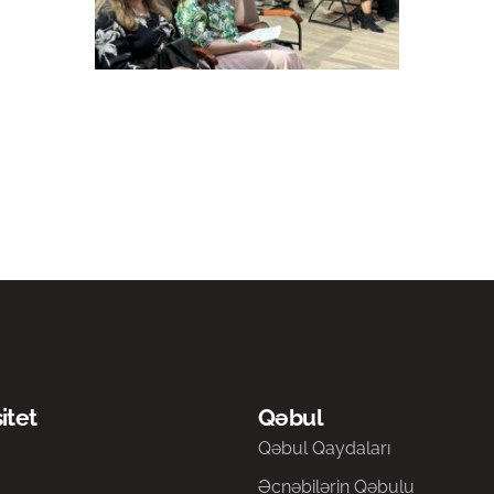
itet
Qəbul
a
Qəbul Qaydaları
Əcnəbilərin Qəbulu