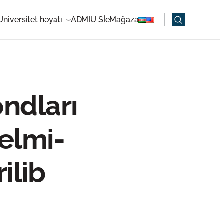
Universitet həyatı
ADMIU Sİ
eMağaza
ndları
elmi-
ilib