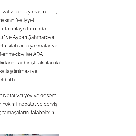
vativ tədris yanaşmaları”,
asının fəaliyyət
ri ilə onlayn formada
rolu” və Aydan Şahmarova
nlu kitablar, əlyazmalar və
çin Məmmədov isə ADA
ərini tədbir iştirakçıları ilə
allaşdırılması və
tdirilib.
t Nofəl Vəliyev və dosent
 həkimi-nəbatat və dərviş
 tamaşalarını tələbələrin