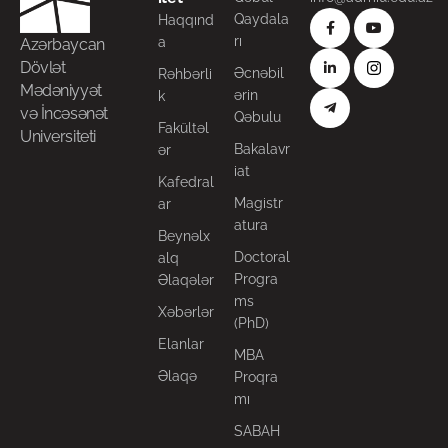
Qaydala
Haqqınd
rı
a
Azərbaycan
Dövlət
Əcnəbil
Rəhbərli
Mədəniyyət
ərin
k
və İncəsənət
Qəbulu
Fakültəl
Universiteti
Bakalavr
ər
iat
Kafedral
Magistr
ar
atura
Beynəlx
Doctoral
alq
Progra
Əlaqələr
ms
Xəbərlər
(PhD)
Elanlar
MBA
Əlaqə
Proqra
mı
SABAH