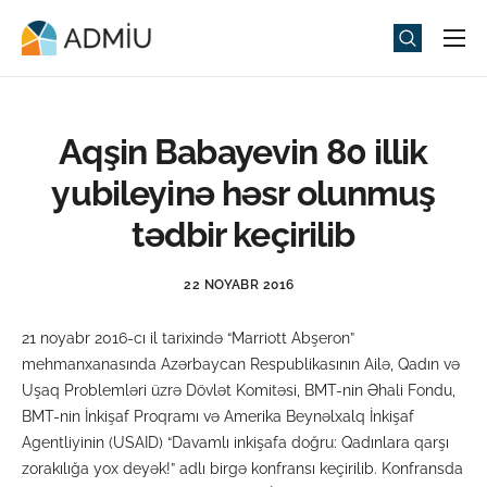
Universitet
Elm və Təhsil
Aqşin Babayevin 80 illik
Media
yubileyinə həsr olunmuş
Tədbirlər
tədbir keçirilib
Qəbul
22 NOYABR 2016
Universitet həyatı
21 noyabr 2016-cı il tarixində “Marriott Abşeron”
ADMIU Sİ
mehmanxanasında Azərbaycan Respublikasının Ailə, Qadın və
Uşaq Problemləri üzrə Dövlət Komitəsi, BMT-nin Əhali Fondu,
eMağaza
BMT-nin İnkişaf Proqramı və Amerika Beynəlxalq İnkişaf
Agentliyinin (USAID) “Davamlı inkişafa doğru: Qadınlara qarşı
zorakılığa yox deyək!” adlı birgə konfransı keçirilib. Konfransda