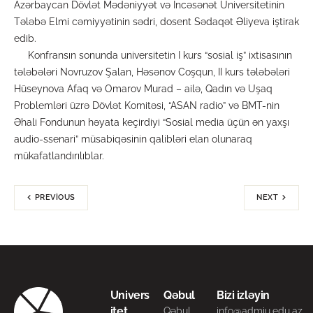
Azərbaycan Dövlət Mədəniyyət və İncəsənət Universitetinin
Tələbə Elmi cəmiyyətinin sədri, dosent Sədaqət Əliyeva iştirak
edib.
Konfransın sonunda universitetin I kurs “sosial iş” ixtisasının
tələbələri Novruzov Şalan, Həsənov Coşqun, II kurs tələbələri
Hüseynova Afaq və Omarov Murad – ailə, Qadın və Uşaq
Problemləri üzrə Dövlət Komitəsi, “ASAN radio” və BMT-nin
Əhali Fondunun həyata keçirdiyi “Sosial media üçün ən yaxşı
audio-ssenari” müsabiqəsinin qalibləri elan olunaraq
mükafatlandırılıblar.
PREVIOUS
NEXT
Univers
Qəbul
Bizi izləyin
itet
Qəbul
info@admiu.edu.az