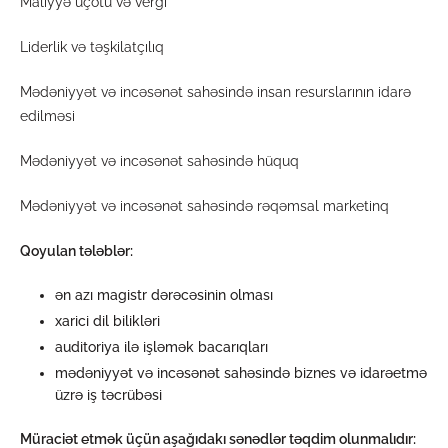
Maliyyə uçotu və vergi
Liderlik və təşkilatçılıq
Mədəniyyət və incəsənət sahəsində insan resurslarının idarə
edilməsi
Mədəniyyət və incəsənət sahəsində hüquq
Mədəniyyət və incəsənət sahəsində rəqəmsal marketinq
Qoyulan tələblər:
ən azı magistr dərəcəsinin olması
xarici dil bilikləri
auditoriya ilə işləmək bacarıqları
mədəniyyət və incəsənət sahəsində biznes və idarəetmə
üzrə iş təcrübəsi
Müraciət etmək üçün aşağıdakı sənədlər təqdim olunmalıdır: