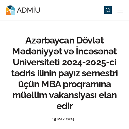
Universitet
Elm və Təhsil
Azərbaycan Dövlət
Media
Mədəniyyət və İncəsənət
Tədbirlər
Universiteti 2024-2025-ci
Qəbul
tədris ilinin payız semestri
Universitet həyatı
üçün MBA proqramına
ADMIU Sİ
müəllim vakansiyası elan
edir
eMağaza
15 MAY 2024