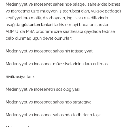
Mədəniyyət və incəsənət sahəsində (əlaqəli sahələrdə) biznes
və idarəetmə üzrə müəyyən iş təcrübəsi olan, yüksək pedaqoji
keyfiyyətlərə malik, Azərbaycan, ingilis və rus dillərində
aşağıda
göstərilən fənləri
tədris etməyi bacaran şəxslər
ADMİU-da MBA proqramı üzrə saathesabı qaydada tədrisə
cəlb olunmaq üçün dəvət olunurlar:
Mədəniyyət və incəsənət sahəsinin iqtisadiyyatı
Mədəniyyət və incəsənət müəssisələrinin idarə edilməsi
Sivilizasiya tarixi
Mədəniyyət və incəsənətin sosiologiyası
Mədəniyyət və incəsənət sahəsində strategiya
Mədəniyyət və incəsənət sahəsində tədbirlərin təşkili