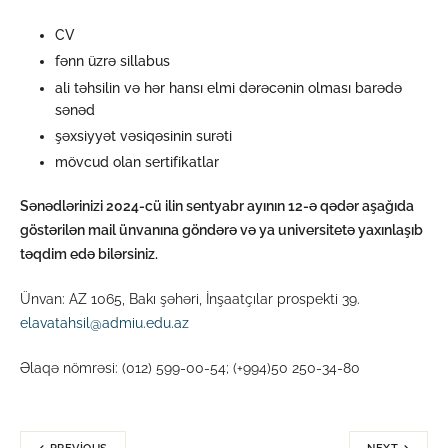
CV
fənn üzrə sillabus
ali təhsilin və hər hansı elmi dərəcənin olması barədə
sənəd
şəxsiyyət vəsiqəsinin surəti
mövcud olan sertifikatlar
Sənədlərinizi 2024-cü ilin sentyabr ayının 12-ə qədər aşağıda
göstərilən mail ünvanına göndərə və ya universitetə yaxınlaşıb
təqdim edə bilərsiniz.
Ünvan: AZ 1065, Bakı şəhəri, İnşaatçılar prospekti 39.
elavatahsil@admiu.edu.az
Əlaqə nömrəsi: (012) 599-00-54; (+994)50 250-34-80