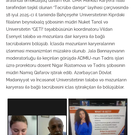
arasında əməkdaşlıq davam edir. DMA Mərkəzi Karyera filialı
tərəfindən təşkil olunan “Təcrübə danışır” layihəsi çərçivəsində
18 iyul 2025-ci il tarixində Bahçeşehir Universitetinin Kiprdəki
filialının beynəlxalq şöbəsinin müdiri Nuket Tanol və
Universitetin “GETİ” təşəbbüsünün koordinatoru Vildan
Esenyel tələbə və məzunlara dair karyera ilə bağlı
təcrübələrini bölüşüb. İclasda məzunların karyeralarının
izlənməsi mexanizmləri müzakirə olunub. Jalə Bənnayevanın
moderatorluğu ilə keçirilən görüşdə ADMİU-nun Tədris işləri
üzrə prorektoru dosent Nigar Rüstəmova və Tədris şöbəsinin
müdiri Namiq Qafarov iştirak edib. Azərbaycan Dövlət
Mədəniyyət və İncəsənət Universitetinin tələbə və məzunların
karyerası ilə bağlı təcrübəsini iclas iştirakçıları ilə bölüşüblər.