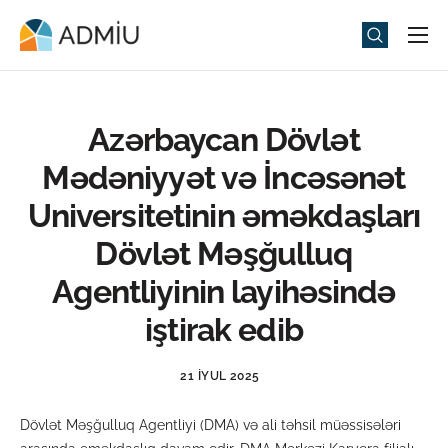
Universitet
Elm və Təhsil
Azərbaycan Dövlət
Media
Mədəniyyət və İncəsənət
Tədbirlər
Universitetinin əməkdaşları
Qəbul
Dövlət Məşğulluq
Universitet həyatı
Agentliyinin layihəsində
ADMIU Sİ
iştirak edib
eMağaza
21 İYUL 2025
Dövlət Məşğulluq Agentliyi (DMA) və ali təhsil müəssisələri