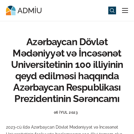
Universitet
Elm və Təhsil
Azərbaycan Dövlət
Media
Mədəniyyət və İncəsənət
Tədbirlər
Universitetinin 100 illiyinin
Qəbul
qeyd edilməsi haqqında
Universitet həyatı
Azərbaycan Respublikası
ADMIU Sİ
Prezidentinin Sərəncamı
eMağaza
06 İYUL 2023
2023-cü ildə Azərbaycan Dövlət Mədəniyyət və İncəsənət