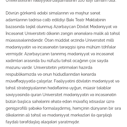
Universitetinin fəaliyyətə başlamasının 100 illiyi tamam olur.
Dövrün görkəmli ədəbi simalarının və məşhur sənət
adamlarının tədrisə cəlb edildiyi Bakı Teatr Məktəbinin
bazasında təşkil olunmuş Azərbaycan Dövlət Mədəniyyət və
İncəsənət Universiteti ölkənin zəngin ənənələrə malik ali təhsil
müəssisələrindəndir. Ötən müddət ərzində Universitet milli
mədəniyyətin və incəsənətin tərəqqisi işinə mühüm töhfələr
vermişdir. Azərbaycanın tanınmış mədəniyyət və incəsənət
xadimləri arasında bu nüfuzlu təhsil ocağının çox sayda
məzunu vardır. Universitetin yetirmələri hazırda
respublikamızda və onun hüdudlarından kənarda
müvəffəqiyyətlə çalışırlar. Fəaliyyətini dövlətin mədəniyyət və
təhsil strategiyalarının hədəflərinə uyğun, müasir tələblər
səviyyəsində quran Universitet mədəniyyətin və incəsənətin
bütün başlıca sahələrini əhatə edən müvafiq ixtisaslar üzrə
genişprofilli şəbəkə formalaşdırmış, həmçinin dünyanın bir sıra
ölkələrinin ali təhsil və mədəniyyət mərkəzləri ilə qarşılıqlı
faydalı tərəfdaşlıq əlaqələri yaratmışdır.