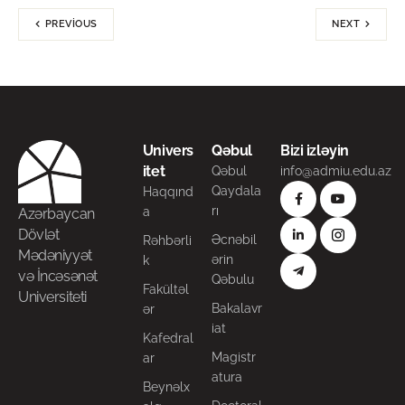
PREVIOUS
NEXT
Univers
Qəbul
Bizi izləyin
itet
Qəbul
info@admiu.edu.az
Qaydala
Haqqınd
rı
a
Azərbaycan
Dövlət
Əcnəbil
Rəhbərli
Mədəniyyət
ərin
k
və İncəsənət
Qəbulu
Fakültəl
Universiteti
Bakalavr
ər
iat
Kafedral
Magistr
ar
atura
Beynəlx