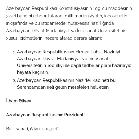
Azərbaycan Respublikası Konstitusiyasının 109-cu maddəsinin
32-ci bəndini rəhbər tutaraq, milli mədəniyyətin, incəsənətin
inkişafında və bu istiqamətdə mütəxəssis hazırlığında
Azərbaycan Dövlət Mədəniyyət və İncəsənət Universitetinin
xüsusi xidmətlərini nəzərə alaraq qərara alıram:
Azərbaycan Respublikasının Elm və Təhsil Nazirliyi
Azərbaycan Dövlət Mədəniyyət və İncəsənət
Universitetinin 100 illiyi ilə bağlı tədbirlər planı hazırlayıb
həyata keçirsin.
Azərbaycan Respublikasının Nazirlər Kabineti bu
Sərəncamdan irəli gələn məsələləri həll etsin.
İlham Əliyev
Azərbaycan Respublikasının Prezidenti
Bakı şəhəri, 6 iyul 2023-cü il