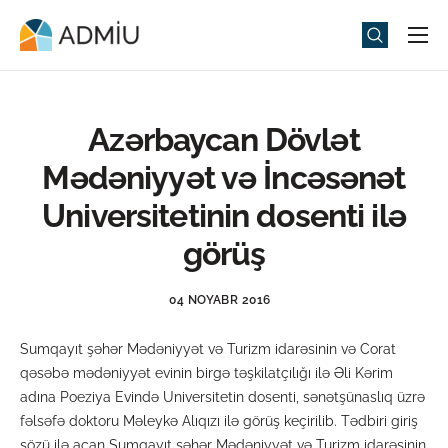
Universitet
Elm və Təhsil
Azərbaycan Dövlət
Media
Mədəniyyət və İncəsənət
Tədbirlər
Universitetinin dosenti ilə
Qəbul
görüş
Universitet həyatı
04 NOYABR 2016
ADMIU Sİ
Sumqayıt şəhər Mədəniyyət və Turizm idarəsinin və Corat
eMağaza
qəsəbə mədəniyyət evinin birgə təşkilatçılığı ilə Əli Kərim
adına Poeziya Evində Universitetin dosenti, sənətşünaslıq üzrə
fəlsəfə doktoru Məleykə Alıqızı ilə görüş keçirilib. Tədbiri giriş
sözü ilə açan Sumqayıt şəhər Mədəniyyət və Turizm idarəsinin