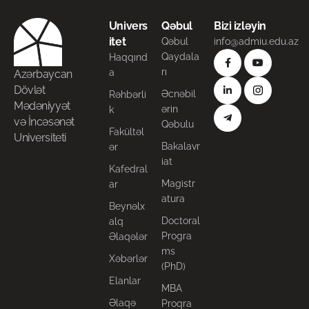
Univers
Qəbul
Bizi izləyin
itet
Qəbul
info@admiu.edu.az
Qaydala
Haqqınd
rı
a
Azərbaycan
Dövlət
Əcnəbil
Rəhbərli
Mədəniyyət
ərin
k
və İncəsənət
Qəbulu
Fakültəl
Universiteti
Bakalavr
ər
iat
Kafedral
Magistr
ar
atura
Beynəlx
Doctoral
alq
Progra
Əlaqələr
ms
Xəbərlər
(PhD)
Elanlar
MBA
Əlaqə
Proqra