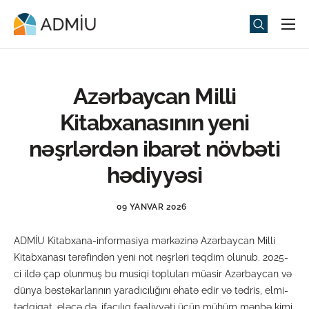
Universitet
Elm və Təhsil
Azərbaycan Milli
Media
Kitabxanasının yeni
Tədbirlər
nəşrlərdən ibarət növbəti
Qəbul
hədiyyəsi
Universitet həyatı
09 YANVAR 2026
ADMIU Sİ
ADMİU Kitabxana-informasiya mərkəzinə Azərbaycan Milli
eMağaza
Kitabxanası tərəfindən yeni not nəşrləri təqdim olunub. 2025-
ci ildə çap olunmuş bu musiqi topluları müasir Azərbaycan və
dünya bəstəkarlarının yaradıcılığını əhatə edir və tədris, elmi-
tədqiqat, eləcə də, ifaçılıq fəaliyyəti üçün mühüm mənbə kimi