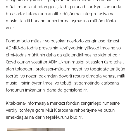
müəllimlər tərəfindən geniş tətbiq oluna bilər. Eyni zamanda,
bu əsərlər tələbələrin analitik düşünmə, interpretasiya və
musiqi təhlili bacarıqlarının formalaşmasına mühüm töhfə
verir.
Fondun belə müasir və peşəkar nəşrlərlə zənginləşdirilməsi
ADMİU-da tədris prosesinin keyfiyyətinin yüksəldilməsinə və
elmi-tədris mühitinin daha da gücləndirilməsinə xidmət edir.
Qeyd olunan vəsaitlər ADMİU-nun musiqi ixtisasları üzrə təhsil
alan tələbələri, professor-müəllim heyəti və tədqiqatçılar üçün
təcrübi və nəzəri baxımdan dəyərli resurs olmaqla yanaşı, milli
musiqi irsinin öyrənilməsi və təbliği istiqamətində kitabxana
fondunun imkanlarını daha da genişləndirir.
Kitabxana-informasiya mərkəzi fondun zənginləşdirilməsinə
verdiyi töhfəyə görə Milli Kitabxana rəhbərliyinə və bütün
əməkdaşlarına dərin təşəkkürünü bildirir.