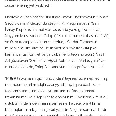
xüsusi əhəmiyyət kəsb edir.
Hədiyyə olunan nəşrlər sırasında Üzeyir Hacıbəyovun “Sənsiz
Sevgili canan”, Georgi Burşteynin M. Maqomayevin “Şah
İsmayıl” operasının motivləri əsasında yazdığı “Fantaziya”,
Xəyyam Mirzəzadənin “Adajio”, “Solo instrumental əsərlər”, “Ağ
və Qara (fortepiano üçün 12 prelüd)”, Sərdar Fərəcovun
müxtəlif musiqi alətləri üçün yazılmış pyesləri (skripka,
kamança, tar, klarnet və ya truba ilə fortepiano üçün), Vasif
Adıgözəlovun “Skerso” və Əşrəf Abbasovun “Variasiyalar” adlı
əsərlər, eləcə də, Tofiq Bakıxanovun biblioqrafiyası yer alır.
“Milli Kitabxananın qızıl fondundan” layihəsi üzrə nəşr edilmiş
not məcmuələri musiqi nəzəriyyəsi, ifaçılıq və bəstəkarlıq
fənlərinin tədrisində əsas vəsait kimi istifadə olunmaq
imkanına malikdir. Toplular tələbələrin milli və klassik musiqi
üslublarını dərindən mənimsəməsinə, habelə, praktiki ifa
bacarıqlarının inkişafına şərait yaradır. Nəşrlər seminar, fərdi
məşğələ və yaradıcılıq tapşırıqlarında metodik material kimi