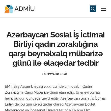
Universitet
Elm və Təhsil
Azərbaycan Sosial İş İctimai
Media
Birliyi qadın zorakılığına
Tədbirlər
qarşı beynəlxalq mübarizə
Qəbul
günü ilə əlaqədar tədbir
Universitet həyatı
28 NOYABR 2016
ADMIU Sİ
BMT Baş Assambleyası 1999-cu ildə 25 noyabrı Qadın
eMağaza
Zorakılığına Qarşı Mübarizə Günü elan edib. Ənənəvi olaraq
hər il bu gün dünyada qeyd edilir. Azərbaycan Sosial İş İctimai
Birliyi də, bu gün ilə əlaqədar olaraq Azərbaycan Dövlət
Mədəniyyət və İncəsənət Universitetində Tələbə Elmi