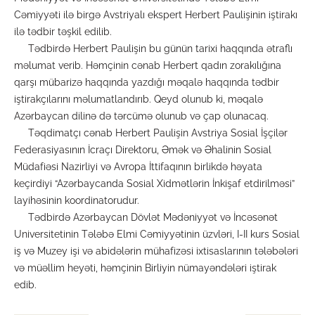
Cəmiyyəti ilə birgə Avstriyalı ekspert Herbert Paulişinin iştirakı
ilə tədbir təşkil edilib.
Tədbirdə Herbert Paulişin bu günün tarixi haqqında ətraflı
məlumat verib. Həmçinin cənab Herbert qadın zorakılığına
qarşı mübarizə haqqında yazdığı məqalə haqqında tədbir
iştirakçılarını məlumatlandırıb. Qeyd olunub ki, məqalə
Azərbaycan dilinə də tərcümə olunub və çap olunacaq.
Təqdimatçı cənab Herbert Paulişin Avstriya Sosial İşçilər
Federasiyasının İcraçı Direktoru, Əmək və Əhalinin Sosial
Müdafiəsi Nazirliyi və Avropa İttifaqının birlikdə həyata
keçirdiyi “Azərbaycanda Sosial Xidmətlərin İnkişaf etdirilməsi”
layihəsinin koordinatorudur.
Tədbirdə Azərbaycan Dövlət Mədəniyyət və İncəsənət
Universitetinin Tələbə Elmi Cəmiyyətinin üzvləri, I-II kurs Sosial
iş və Muzey işi və abidələrin mühafizəsi ixtisaslarının tələbələri
və müəllim heyəti, həmçinin Birliyin nümayəndələri iştirak
edib.