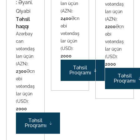
:
Əyani,
ları üçün
vətəndaş
Qiyabi
(AZN):
ları üçün
2400
Əcn
Təhsil
(AZN):
haqqı
əbi
2200
Əcn
vətəndaş
Azərbay
əbi
lar üçün
can
vətəndaş
(USD):
vətəndaş
lar üçün
2000
ları üçün
(USD):
(AZN):
2000
Təhsil
2300
Əcn
Proqramı
Təhsil
əbi
Proqramı
vətəndaş
lar üçün
(USD):
2000
Təhsil
Proqramı