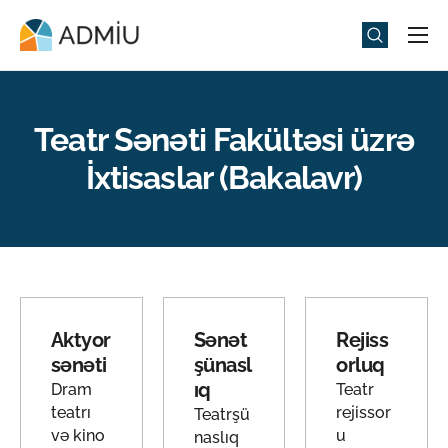
Universitet
Elm və Təhsil
Teatr Sənəti Fakültəsi üzrə
Media
İxtisaslar (Bakalavr)
Tədbirlər
Qəbul
Universitet həyatı
ADMIU Sİ
Aktyor
Sənət
Rejiss
eMağaza
sənəti
şünasl
orluq
ıq
Dram
Teatr
teatrı
rejissor
Teatrşü
və kino
u
naslıq