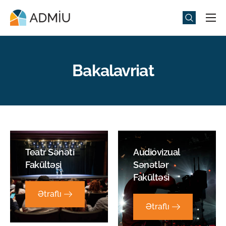
Universitet
Elm və Təhsil
Bakalavriat
Media
Tədbirlər
Qəbul
Universitet həyatı
Teatr Sənəti
Audiovizual
ADMIU Sİ
Fakültəsi
Sənətlər
Fakültəsi
eMağaza
Ətraflı
Ətraflı