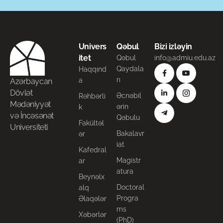
Univers
Qəbul
Bizi izləyin
itet
Qəbul
info@admiu.edu.az
Qaydala
Haqqınd
rı
a
Azərbaycan
Dövlət
Əcnəbil
Rəhbərli
Mədəniyyət
ərin
k
və İncəsənət
Qəbulu
Fakültəl
Universiteti
Bakalavr
ər
iat
Kafedral
Magistr
ar
atura
Beynəlx
Doctoral
alq
Progra
Əlaqələr
ms
Xəbərlər
(PhD)