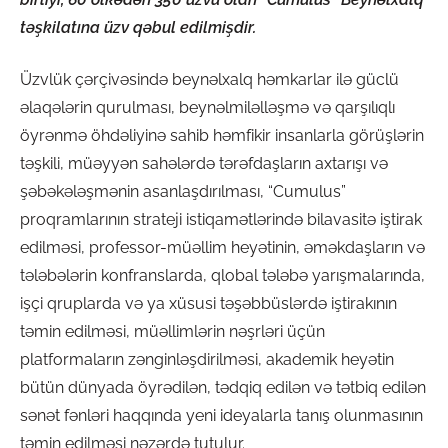
təşkilatına üzv qəbul edilmişdir.
Üzvlük çərçivəsində beynəlxalq həmkarlar ilə güclü
əlaqələrin qurulması, beynəlmiləlləşmə və qarşılıqlı
öyrənmə öhdəliyinə sahib həmfikir insanlarla görüşlərin
təşkili, müəyyən sahələrdə tərəfdaşların axtarışı və
şəbəkələşmənin asanlaşdırılması, “Cumulus”
proqramlarının strateji istiqamətlərində bilavasitə iştirak
edilməsi, professor-müəllim heyətinin, əməkdaşların və
tələbələrin konfranslarda, qlobal tələbə yarışmalarında,
işçi qruplarda və ya xüsusi təşəbbüslərdə iştirakının
təmin edilməsi, müəllimlərin nəşrləri üçün
platformaların zənginləşdirilməsi, akademik heyətin
bütün dünyada öyrədilən, tədqiq edilən və tətbiq edilən
sənət fənləri haqqında yeni ideyalarla tanış olunmasının
təmin edilməsi nəzərdə tutulur.