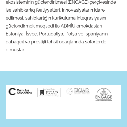
ekosisteminin gücləndirilməsi (ENGAGE) çərçivəsində
isə sahibkarlıq fəaliyyətləri, innovasiyaların idarə
edilməsi, sahibkarlığın kurikuluma inteqrasiyasını
gücləndirmək məqsədi ilə ADMİU əməkdaşları
Estoniya, İsveç, Portuqaliya, Polşa və İspaniyanın
qabaqcıl və prestijli təhsil ocaqlarında səfərlərdə
olmuşlar.