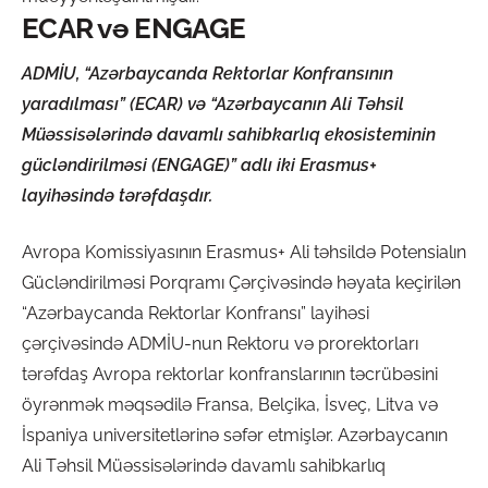
ECAR və ENGAGE
ADMİU, “Azərbaycanda Rektorlar Konfransının
yaradılması” (ECAR) və “Azərbaycanın Ali Təhsil
Müəssisələrində davamlı sahibkarlıq ekosisteminin
gücləndirilməsi (ENGAGE)” adlı iki Erasmus+
layihəsində tərəfdaşdır.
Avropa Komissiyasının Erasmus+ Ali təhsildə Potensialın
Gücləndirilməsi Porqramı Çərçivəsində həyata keçirilən
“Azərbaycanda Rektorlar Konfransı” layihəsi
çərçivəsində ADMİU-nun Rektoru və prorektorları
tərəfdaş Avropa rektorlar konfranslarının təcrübəsini
öyrənmək məqsədilə Fransa, Belçika, İsveç, Litva və
İspaniya universitetlərinə səfər etmişlər. Azərbaycanın
Ali Təhsil Müəssisələrində davamlı sahibkarlıq