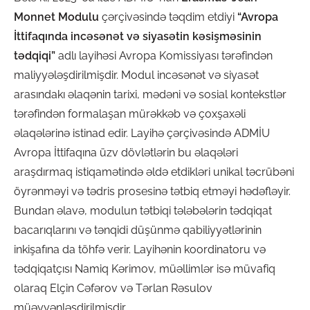
Monnet Modulu
çərçivəsində təqdim etdiyi
“Avropa
İttifaqında incəsənət və siyasətin kəsişməsinin
tədqiqi”
adlı layihəsi Avropa Komissiyası tərəfindən
maliyyələşdirilmişdir. Modul incəsənət və siyasət
arasındakı əlaqənin tarixi, mədəni və sosial kontekstlər
tərəfindən formalaşan mürəkkəb və çoxşaxəli
əlaqələrinə istinad edir. Layihə çərçivəsində ADMİU
Avropa İttifaqına üzv dövlətlərin bu əlaqələri
araşdırmaq istiqamətində əldə etdikləri unikal təcrübəni
öyrənməyi və tədris prosesinə tətbiq etməyi hədəfləyir.
Bundan əlavə, modulun tətbiqi tələbələrin tədqiqat
bacarıqlarını və tənqidi düşünmə qabiliyyətlərinin
inkişafına da töhfə verir. Layihənin koordinatoru və
tədqiqatçısı Namiq Kərimov, müəllimlər isə müvafiq
olaraq Elçin Cəfərov və Tərlan Rəsulov
müəyyənləşdirilmişdir.