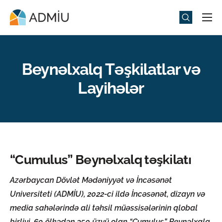
Universitet
Elm və Təhsil
Beynəlxalq Təşkilatlar və
Media
Layihələr
Tədbirlər
Qəbul
Universitet həyatı
“Cumulus” Beynəlxalq təşkilatı
ADMIU Sİ
eMağaza
Azərbaycan Dövlət Mədəniyyət və İncəsənət
Universiteti (ADMİU), 2022-ci ildə İncəsənət, dizayn və
media sahələrində ali təhsil müəssisələrinin qlobal
birliyi, 60 ölkədən 350 üzvü olan “Cumulus” Beynəlxalq