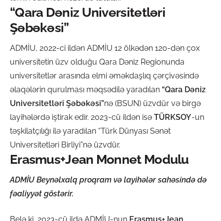
“Qara Dəniz Universitetləri
Şəbəkəsi”
ADMİU, 2022-ci ildən ADMİU 12 ölkədən 120-dən çox
universitetin üzv olduğu Qara Dəniz Regionunda
universitetlər arasında elmi əməkdaşlıq çərçivəsində
əlaqələrin qurulması məqsədilə yaradılan
“Qara Dəniz
Universitetləri Şəbəkəsi”
nə (BSUN) üzvdür və birgə
layihələrdə iştirak edir. 2023-cü ildən isə
TÜRKSOY
-un
təşkilatçılığı ilə yaradılan “Türk Dünyası Sənət
Universitetləri Birliyi”nə üzvdür.
Erasmus+Jean Monnet Modulu
ADMİU Beynəlxalq proqram və layihələr sahəsində də
fəaliyyət göstərir.
Belə ki, 2023-cü ildə ADMİU-nun
Erasmus+Jean