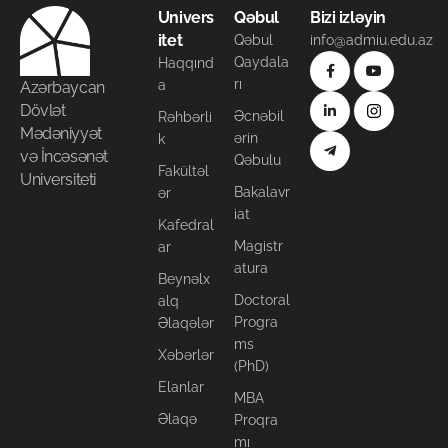
Univers
Qəbul
Bizi izləyin
itet
Qəbul
info@admiu.edu.az
Qaydala
Haqqınd
rı
a
Azərbaycan
Dövlət
Əcnəbil
Rəhbərli
Mədəniyyət
ərin
k
və İncəsənət
Qəbulu
Fakültəl
Universiteti
Bakalavr
ər
iat
Kafedral
Magistr
ar
atura
Beynəlx
Doctoral
alq
Progra
Əlaqələr
ms
Xəbərlər
(PhD)
Elanlar
MBA
Əlaqə
Proqra
mı