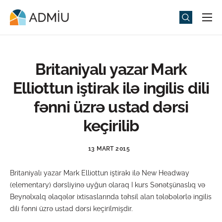
Universitet
Elm və Təhsil
Britaniyalı yazar Mark
Media
Elliottun iştirak ilə ingilis dili
Tədbirlər
fənni üzrə ustad dərsi
Qəbul
keçirilib
Universitet həyatı
13 MART 2015
ADMIU Sİ
Britaniyalı yazar Mark Elliottun iştirakı ilə New Headway
eMağaza
(elementary) dərsliyinə uyğun olaraq I kurs Sənətşünaslıq və
Beynəlxalq əlaqələr ixtisaslarında təhsil alan tələbələrlə ingilis
dili fənni üzrə ustad dərsi keçirilmişdir.