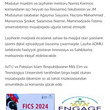
Modulun müəllim və layihənin mentoru Namiq Kərimov,
komandanın işçi heyyəti isə Rəssamlıq fakultəsinin və JM
Modulunun tələbələri Ağayeva Səyyarə, Haciyev Məhəmməd ,
Mənsimova Şövkət, Salamova Nərmin, Məmmədzadə Fatimə
universitetimizi müsabiqədə uğurla təmsil etmişdir.
Layihənin məqsədi incəsənət sahəsi ilə məşğul olan şəxslərin
işlərini dijital iqtisadiyyat bazarına çıxarmaqdır. Layihə ADMİU
tərkibində fəaliyyət göstərən İnnovasiya və Sahibkarlıq
mərkəzində inkişaf etdiriləcəkdir.
AzTU və Pakistan İslam Respublikasının Milli Elm və
Texnologiya Universiteti tərəfindən birgə təşkil olunan
müsabiqədə ölkəmizin 10 ali təhsil müəssisəsindən
ümumilikdə 22 komanda iştirak edib.