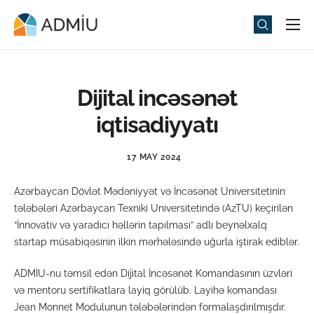
Universitet
Elm və Təhsil
Dijital incəsənət
Media
iqtisadiyyatı
Tədbirlər
17 MAY 2024
Qəbul
Azərbaycan Dövlət Mədəniyyət və İncəsənət Universitetinin
Universitet həyatı
tələbələri Azərbaycan Texniki Universitetində (AzTU) keçirilən
ADMIU Sİ
“İnnovativ və yaradıcı həllərin tapılması” adlı beynəlxalq
startap müsabiqəsinin ilkin mərhələsində uğurla iştirak ediblər.
eMağaza
ADMİU-nu təmsil edən Dijital İncəsənət Komandasının üzvləri
və mentoru sertifikatlara layiq görülüb. Layihə komandası
Jean Monnet Modulunun tələbələrindən formalaşdırılmışdır.