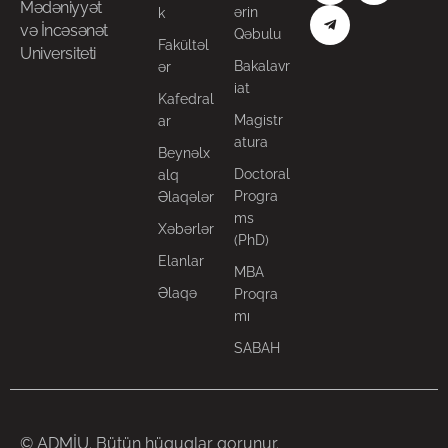
Mədəniyyət
ərin
k
və İncəsənət
Qəbulu
Fakültəl
Universiteti
Bakalavr
ər
iat
Kafedral
Magistr
ar
atura
Beynəlx
Doctoral
alq
Progra
Əlaqələr
ms
Xəbərlər
(PhD)
Elanlar
MBA
Əlaqə
Proqra
mı
SABAH
© ADMİU. Bütün hüquqlar qorunur.