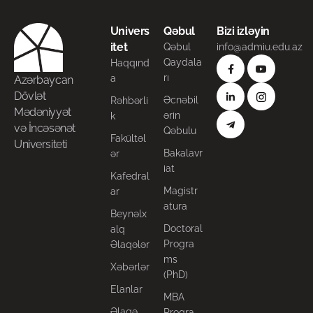
Univers
Qəbul
Bizi izləyin
itet
Qəbul
info@admiu.edu.az
Qaydala
Haqqınd
rı
a
Azərbaycan
Dövlət
Əcnəbil
Rəhbərli
Mədəniyyət
ərin
k
və İncəsənət
Qəbulu
Fakültəl
Universiteti
Bakalavr
ər
iat
Kafedral
Magistr
ar
atura
Beynəlx
Doctoral
alq
Progra
Əlaqələr
ms
Xəbərlər
(PhD)
Elanlar
MBA
Əlaqə
Proqra