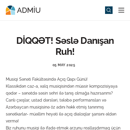
Universitet
Elm və Təhsil
DİQQƏT! Səslə Danışan
Media
Ruh!
Tədbirlər
05 MAY 2025
Qəbul
Musiqi Sənəti Fakültəsində Açıq Qapı Günü!
Universitet həyatı
Klassikdən caz-a, xalq musiqisindən müasir kompozisiyaya
ADMIU Sİ
qədər – sənətdə səsin sehri ilə tanış olmağa hazırsanmı?
Canlı çıxışlar, ustad dərsləri, tələbə performansları və
eMağaza
Azərbaycan musiqisinə öz adını həkk etmiş tanınmış
sənətkarlar- müəllim heyəti ilə açıq dialoqlar şansını əldən
vermə!
Biz ruhunu musiqi ilə ifadə etmək arzunu reallaşdırmaq üçün